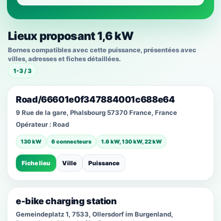
Lieux proposant 1,6 kW
Bornes compatibles avec cette puissance, présentées avec
villes, adresses et fiches détaillées.
1-3 / 3
Road/66601e0f347884001c688e64
9 Rue de la gare, Phalsbourg 57370 France, France
Opérateur :
Road
130 kW
6 connecteurs
1.6 kW, 130 kW, 22 kW
Fiche lieu
Ville
Puissance
e-bike charging station
Gemeindeplatz 1, 7533, Ollersdorf im Burgenland,