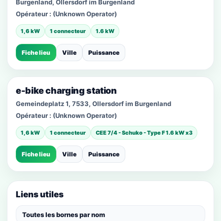
Burgenland, Ollersdorf im Burgenland
Opérateur :
(Unknown Operator)
1,6 kW
1 connecteur
1.6 kW
Fiche lieu
Ville
Puissance
e-bike charging station
Gemeindeplatz 1, 7533, Ollersdorf im Burgenland
Opérateur :
(Unknown Operator)
1,6 kW
1 connecteur
CEE 7/4 - Schuko - Type F 1.6 kW x3
Fiche lieu
Ville
Puissance
Liens utiles
Toutes les bornes par nom