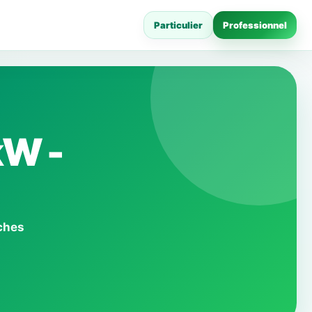
Particulier
Professionnel
kW -
iches