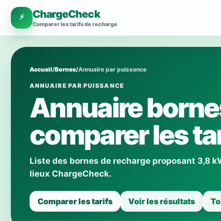
ChargeCheck
⚡
Comparer les tarifs de recharge
Accueil
/
Bornes
/
Annuaire par puissance
ANNUAIRE PAR PUISSANCE
Annuaire bornes
comparer les tar
Liste des bornes de recharge proposant 3,8 kW 
lieux ChargeCheck.
Comparer les tarifs
Voir les résultats
To