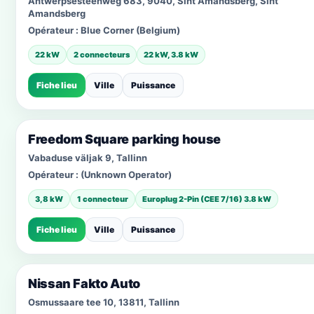
Antwerpsesteenweg 683, 9040, Sint Amandsberg, Sint
Amandsberg
Opérateur :
Blue Corner (Belgium)
22 kW
2 connecteurs
22 kW, 3.8 kW
Fiche lieu
Ville
Puissance
Freedom Square parking house
Vabaduse väljak 9, Tallinn
Opérateur :
(Unknown Operator)
3,8 kW
1 connecteur
Europlug 2-Pin (CEE 7/16) 3.8 kW
Fiche lieu
Ville
Puissance
Nissan Fakto Auto
Osmussaare tee 10, 13811, Tallinn