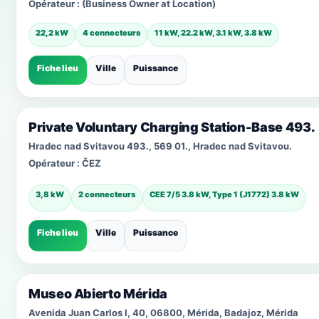
Opérateur :
(Business Owner at Location)
22,2 kW
4 connecteurs
11 kW, 22.2 kW, 3.1 kW, 3.8 kW
Fiche lieu
Ville
Puissance
Private Voluntary Charging Station-Base 493.
Hradec nad Svitavou 493., 569 01., Hradec nad Svitavou.
Opérateur :
ČEZ
3,8 kW
2 connecteurs
CEE 7/5 3.8 kW, Type 1 (J1772) 3.8 kW
Fiche lieu
Ville
Puissance
Museo Abierto Mérida
Avenida Juan Carlos I, 40, 06800, Mérida, Badajoz, Mérida