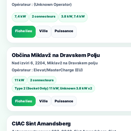
Opérateur :
(Unknown Operator)
7,4 kW
2 connecteurs
3.8 kW, 7.4 kW
Fiche lieu
Ville
Puissance
Občina Miklavž na Dravskem Polju
Nad izviri 6, 2204, Miklavž na Dravskem polju
Opérateur :
Elevat/MasterCharge (EU)
11 kW
2 connecteurs
Type 2 (Socket Only) 11 kW, Unknown 3.8 kW x2
Fiche lieu
Ville
Puissance
CIAC Sint Amandsberg