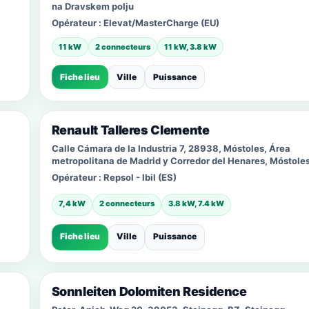
na Dravskem polju
Opérateur :
Elevat/MasterCharge (EU)
11 kW
2 connecteurs
11 kW, 3.8 kW
Fiche lieu
Ville
Puissance
Renault Talleres Clemente
Calle Cámara de la Industria 7, 28938, Móstoles, Área
metropolitana de Madrid y Corredor del Henares, Móstole
Opérateur :
Repsol - Ibil (ES)
7,4 kW
2 connecteurs
3.8 kW, 7.4 kW
Fiche lieu
Ville
Puissance
Sonnleiten Dolomiten Residence