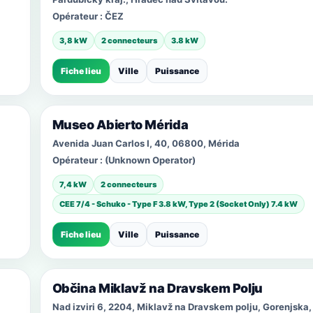
Opérateur :
ČEZ
3,8 kW
2 connecteurs
3.8 kW
Fiche lieu
Ville
Puissance
Museo Abierto Mérida
Avenida Juan Carlos I, 40, 06800, Mérida
Opérateur :
(Unknown Operator)
7,4 kW
2 connecteurs
CEE 7/4 - Schuko - Type F 3.8 kW, Type 2 (Socket Only) 7.4 kW
Fiche lieu
Ville
Puissance
Občina Miklavž na Dravskem Polju
Nad izviri 6, 2204, Miklavž na Dravskem polju, Gorenjska,