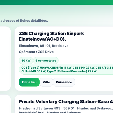
adresses et fiches détaillées.
ZSE Charging Station Einpark
Einsteinova(AC+DC).
Einsteinova, 851 01, Bratislava.
Opérateur :
ZSE Drive
50 kW
6 connecteurs
CCS (Type 2) 50 kW, CEE 5 Pin 11 kW, CEE 5 Pin 22 kW, CEE 7/5 3.8
CHAdeMO 50 kW, Type 2 (Tethered Connector) 22 kW
Fiche lieu
Ville
Puissance
Private Voluntary Charging Station-Base 
Hradec nad Svitavou 493., 569 01., Hradec nad Svitavou.
Pardubický kraj., Hradec nad Svitavou.