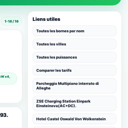
Liens utiles
1-16 / 16
Toutes les bornes par nom
Toutes les villes
Toutes les puissances
Comparer les tarifs
 kW x4,
Parcheggio Multipiano interrato di
Alleghe
ZSE Charging Station Einpark
Einsteinova(AC+DC).
493.
Hotel Castel Oswald Von Wolkenstein
,