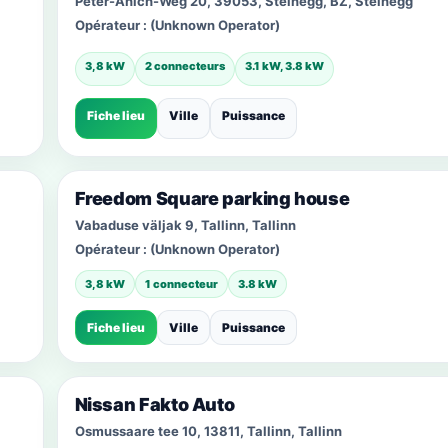
Peter-Anich-Weg 20, 39053, Steinegg, BZ, Steinegg
Opérateur :
(Unknown Operator)
3,8 kW
2 connecteurs
3.1 kW, 3.8 kW
Fiche lieu
Ville
Puissance
Freedom Square parking house
Vabaduse väljak 9, Tallinn, Tallinn
Opérateur :
(Unknown Operator)
3,8 kW
1 connecteur
3.8 kW
Fiche lieu
Ville
Puissance
Nissan Fakto Auto
Osmussaare tee 10, 13811, Tallinn, Tallinn