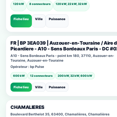
120 kW
8 connecteurs
120 kW, 22 kW, 32 kW
Fiche lieu
Ville
Puissance
FR | BP 3EA039 | Auzouer-en-Touraine / Aire 
Picardiere - A10 - Sens Bordeaux Paris - DC #
A10 - Sens Bordeaux Paris - point km 180, 37110, Auzouer-en-
Touraine, Auzouer-en-Touraine
Opérateur :
bp Pulse
600 kW
12 connecteurs
200 kW, 32 kW, 600 kW
Fiche lieu
Ville
Puissance
CHAMALIERES
Boulevard Berthelot 35, 63400, Chamalières, Chamalières