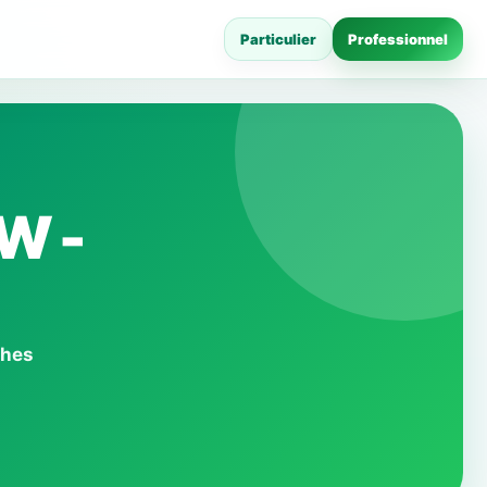
Particulier
Professionnel
W -
ches