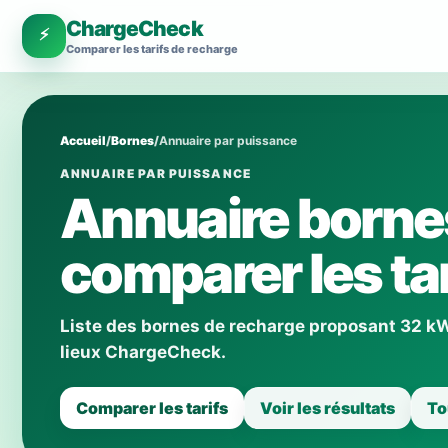
ChargeCheck
⚡
Comparer les tarifs de recharge
Accueil
/
Bornes
/
Annuaire par puissance
ANNUAIRE PAR PUISSANCE
Annuaire borne
comparer les tar
Liste des bornes de recharge proposant 32 kW a
lieux ChargeCheck.
Comparer les tarifs
Voir les résultats
To