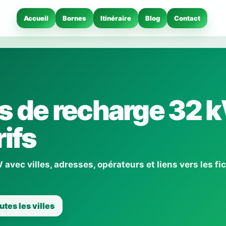
Accueil
Bornes
Itinéraire
Blog
Contact
s de recharge 32 k
ifs
vec villes, adresses, opérateurs et liens vers les fi
utes les villes