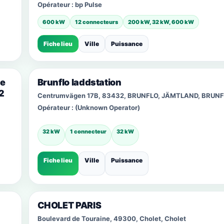
Opérateur :
bp Pulse
600 kW
12 connecteurs
200 kW, 32 kW, 600 kW
Fiche lieu
Ville
Puissance
de
Brunflo laddstation
02
Centrumvägen 17B, 83432, BRUNFLO, JÄMTLAND, BRUN
Opérateur :
(Unknown Operator)
32 kW
1 connecteur
32 kW
Fiche lieu
Ville
Puissance
CHOLET PARIS
Boulevard de Touraine, 49300, Cholet, Cholet