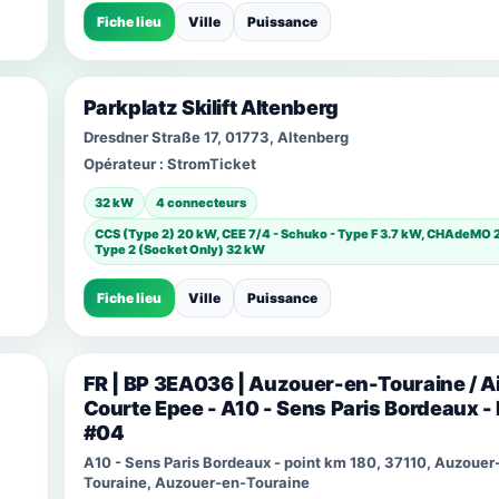
Fiche lieu
Ville
Puissance
Parkplatz Skilift Altenberg
Dresdner Straße 17, 01773, Altenberg
Opérateur :
StromTicket
32 kW
4 connecteurs
CCS (Type 2) 20 kW, CEE 7/4 - Schuko - Type F 3.7 kW, CHAdeMO 
Type 2 (Socket Only) 32 kW
Fiche lieu
Ville
Puissance
FR | BP 3EA036 | Auzouer-en-Touraine / Ai
Courte Epee - A10 - Sens Paris Bordeaux -
#04
A10 - Sens Paris Bordeaux - point km 180, 37110, Auzouer
Touraine, Auzouer-en-Touraine