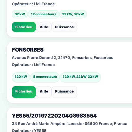
Opérateur :
Lidl France
32 kW
12 connecteurs
22 kW, 32 kW
Fiche lieu
Ville
Puissance
FONSORBES
Avenue Pierre Durand 2, 31470, Fonsorbes, Fonsorbes
Opérateur :
Lidl France
120 kW
8 connecteurs
120 kW, 22 kW, 32 kW
Fiche lieu
Ville
Puissance
YES55/2019722020408983554
34 Rue André Marie Ampère, Lanester 56600 France, France
Opérateur :
YES55