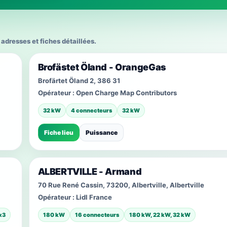
adresses et fiches détaillées.
Brofästet Öland - OrangeGas
Brofärtet Öland 2, 386 31
Opérateur :
Open Charge Map Contributors
32 kW
4 connecteurs
32 kW
Fiche lieu
Puissance
ALBERTVILLE - Armand
70 Rue René Cassin, 73200, Albertville, Albertville
Opérateur :
Lidl France
x3
180 kW
16 connecteurs
180 kW, 22 kW, 32 kW