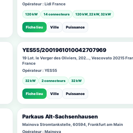
Opérateur :
Lidl France
120 kW
14 connecteurs
120 kW, 22 kW, 32 kW
Fiche lieu
Ville
Puissance
YES55/2001961010042707969
19 Lot. le Verger des Oliviers, 202..., Vescovato 20215 Fra
France
Opérateur :
YES55
32 kW
2 connecteurs
32 kW
Fiche lieu
Ville
Puissance
Parkaus Alt-Sachsenhausen
Mainova Stromtankstelle, 60594, Frankfurt am Main
Opérateur :
Mainova