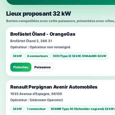
Lieux proposant 32 kW
Bornes compatibles avec cette puissance, présentées avec villes, 
Brofästet Öland - OrangeGas
Brofärtet Öland 2, 386 31
Opérateur :
Opérateur non renseigné
32 kW
4 connecteurs
CCS (Type 2) 32 kW, CHAdeMO 32 kW
Fiche lieu
Puissance
Renault Perpignan Avenir Automobiles
1935 Avenue d'Espagne, 66100
Opérateur :
(Unknown Operator)
32 kW
1 connecteur
SCAME Type 3C (Schneider-Legrand) 32 kW 