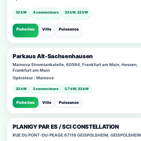
32 kW
4 connecteurs
22 kW, 32 kW
Fiche lieu
Ville
Puissance
Parkaus Alt-Sachsenhausen
Mainova Stromtankstelle, 60594, Frankfurt am Main, Hessen,
Frankfurt am Main
Opérateur :
Mainova
32 kW
2 connecteurs
3.7 kW, 32 kW
Fiche lieu
Ville
Puissance
PLANIGY PAR ES / SCI CONSTELLATION
RUE DU PONT-DU-PEAGE 67118 GEISPOLSHEIM, GEISPOLSHEI