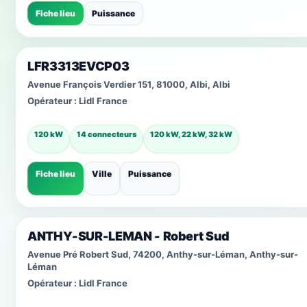
Fiche lieu
Puissance
LFR3313EVCP03
Avenue François Verdier 151, 81000, Albi, Albi
Opérateur :
Lidl France
120 kW
14 connecteurs
120 kW, 22 kW, 32 kW
Fiche lieu
Ville
Puissance
ANTHY-SUR-LEMAN - Robert Sud
Avenue Pré Robert Sud, 74200, Anthy-sur-Léman, Anthy-sur-
Léman
Opérateur :
Lidl France