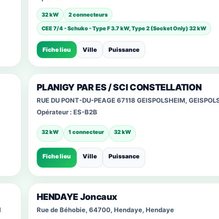
32 kW
2 connecteurs
CEE 7/4 - Schuko - Type F 3.7 kW, Type 2 (Socket Only) 32 kW
Fiche lieu
Ville
Puissance
PLANIGY PAR ES / SCI CONSTELLATION
RUE DU PONT-DU-PEAGE 67118 GEISPOLSHEIM, GEISPOL
Opérateur :
ES-B2B
32 kW
1 connecteur
32 kW
Fiche lieu
Ville
Puissance
HENDAYE Joncaux
M
Rue de Béhobie, 64700, Hendaye, Hendaye