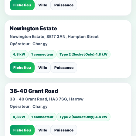
Fiche lieu
Ville
Puissance
Newington Estate
Newington Estate, SE17 3AN, Hampton Street
Opérateur :
Char.gy
4,8 kW
1 connecteur
Type 2 (Socket Only) 4.8 kW
Fiche lieu
Ville
Puissance
38-40 Grant Road
38 - 40 Grant Road, HA3 7SG, Harrow
Opérateur :
Char.gy
4,8 kW
1 connecteur
Type 2 (Socket Only) 4.8 kW
Fiche lieu
Ville
Puissance