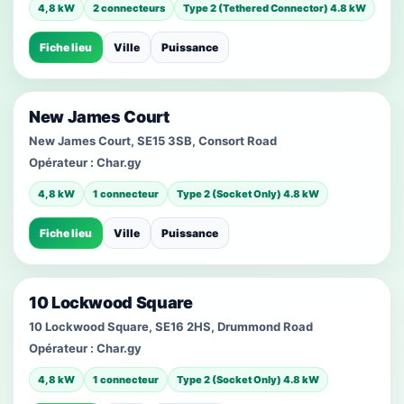
4,8 kW
2 connecteurs
Type 2 (Tethered Connector) 4.8 kW
Fiche lieu
Ville
Puissance
New James Court
New James Court, SE15 3SB, Consort Road
Opérateur :
Char.gy
4,8 kW
1 connecteur
Type 2 (Socket Only) 4.8 kW
Fiche lieu
Ville
Puissance
10 Lockwood Square
10 Lockwood Square, SE16 2HS, Drummond Road
Opérateur :
Char.gy
4,8 kW
1 connecteur
Type 2 (Socket Only) 4.8 kW