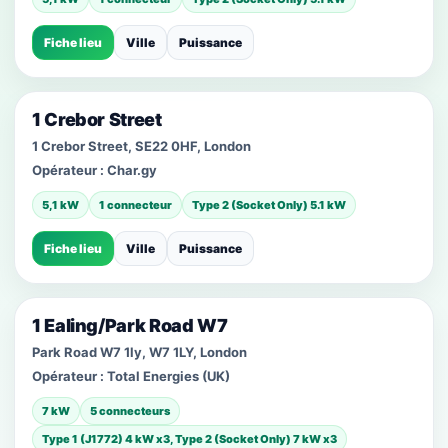
Fiche lieu
Ville
Puissance
1 Crebor Street
1 Crebor Street, SE22 0HF, London
Opérateur :
Char.gy
5,1 kW
1 connecteur
Type 2 (Socket Only) 5.1 kW
Fiche lieu
Ville
Puissance
1 Ealing/Park Road W7
Park Road W7 1ly, W7 1LY, London
Opérateur :
Total Energies (UK)
7 kW
5 connecteurs
Type 1 (J1772) 4 kW x3, Type 2 (Socket Only) 7 kW x3