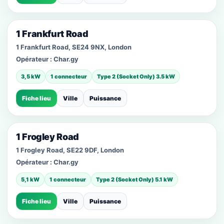
1 Frankfurt Road
1 Frankfurt Road, SE24 9NX, London
Opérateur :
Char.gy
3,5 kW
1 connecteur
Type 2 (Socket Only) 3.5 kW
Fiche lieu
Ville
Puissance
1 Frogley Road
1 Frogley Road, SE22 9DF, London
Opérateur :
Char.gy
5,1 kW
1 connecteur
Type 2 (Socket Only) 5.1 kW
Fiche lieu
Ville
Puissance