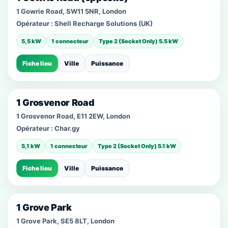
1 Gowrie Road, SW11 5NR, London
Opérateur :
Shell Recharge Solutions (UK)
5,5 kW
1 connecteur
Type 2 (Socket Only) 5.5 kW
Fiche lieu
Ville
Puissance
1 Grosvenor Road
1 Grosvenor Road, E11 2EW, London
Opérateur :
Char.gy
5,1 kW
1 connecteur
Type 2 (Socket Only) 5.1 kW
Fiche lieu
Ville
Puissance
1 Grove Park
1 Grove Park, SE5 8LT, London