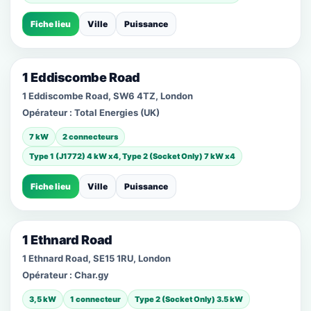
Fiche lieu
Ville
Puissance
1 Eddiscombe Road
1 Eddiscombe Road, SW6 4TZ, London
Opérateur :
Total Energies (UK)
7 kW
2 connecteurs
Type 1 (J1772) 4 kW x4, Type 2 (Socket Only) 7 kW x4
Fiche lieu
Ville
Puissance
1 Ethnard Road
1 Ethnard Road, SE15 1RU, London
Opérateur :
Char.gy
3,5 kW
1 connecteur
Type 2 (Socket Only) 3.5 kW