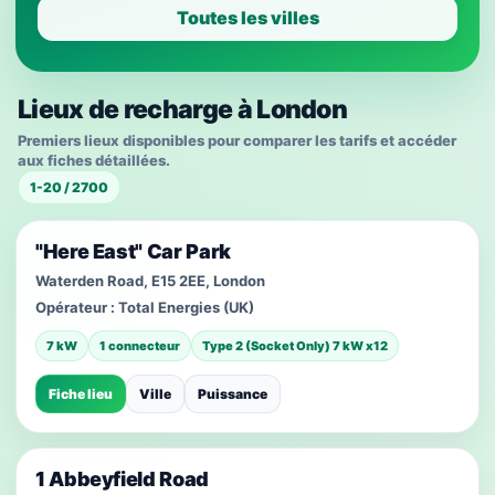
Toutes les villes
Lieux de recharge à London
Premiers lieux disponibles pour comparer les tarifs et accéder
aux fiches détaillées.
1-20 / 2700
"Here East" Car Park
Waterden Road, E15 2EE, London
Opérateur :
Total Energies (UK)
7 kW
1 connecteur
Type 2 (Socket Only) 7 kW x12
Fiche lieu
Ville
Puissance
1 Abbeyfield Road