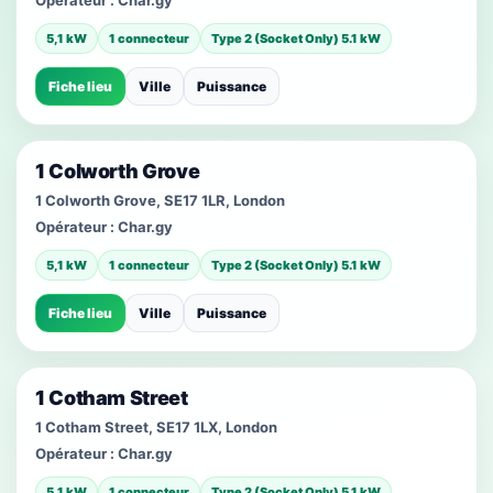
Opérateur :
Char.gy
5,1 kW
1 connecteur
Type 2 (Socket Only) 5.1 kW
Fiche lieu
Ville
Puissance
1 Colworth Grove
1 Colworth Grove, SE17 1LR, London
Opérateur :
Char.gy
5,1 kW
1 connecteur
Type 2 (Socket Only) 5.1 kW
Fiche lieu
Ville
Puissance
1 Cotham Street
1 Cotham Street, SE17 1LX, London
Opérateur :
Char.gy
5,1 kW
1 connecteur
Type 2 (Socket Only) 5.1 kW