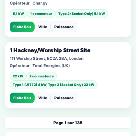
Opérateur :
Char.gy
5,1 kW
1 connecteur
Type 2 (Socket Only) 5.1 kW
Fiche lieu
Ville
Puissance
1 Hackney/Worship Street Site
111 Worship Street, EC2A 2BA, London
Opérateur :
Total Energies (UK)
22 kW
2 connecteurs
Type 1 (J1772) 4 kW, Type 2 (Socket Only) 22 kW
Fiche lieu
Ville
Puissance
Page 1 sur 135