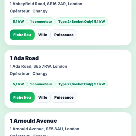
1 Abbeyfield Road, SE16 2AR, London
Opérateur :
Char.gy
5,1 kW
1 connecteur
Type 2 (Socket Only) 5.1 kW
Fiche lieu
Ville
Puissance
1 Ada Road
1 Ada Road, SE5 7RW, London
Opérateur :
Char.gy
5,1 kW
1 connecteur
Type 2 (Socket Only) 5.1 kW
Fiche lieu
Ville
Puissance
1 Arnould Avenue
1 Arnould Avenue, SE5 8AU, London