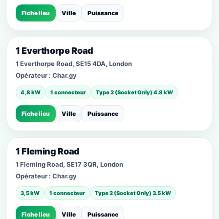
Fiche lieu
Ville
Puissance
1 Everthorpe Road
1 Everthorpe Road, SE15 4DA, London
Opérateur :
Char.gy
4,8 kW
1 connecteur
Type 2 (Socket Only) 4.8 kW
Fiche lieu
Ville
Puissance
1 Fleming Road
1 Fleming Road, SE17 3QR, London
Opérateur :
Char.gy
3,5 kW
1 connecteur
Type 2 (Socket Only) 3.5 kW
Fiche lieu
Ville
Puissance