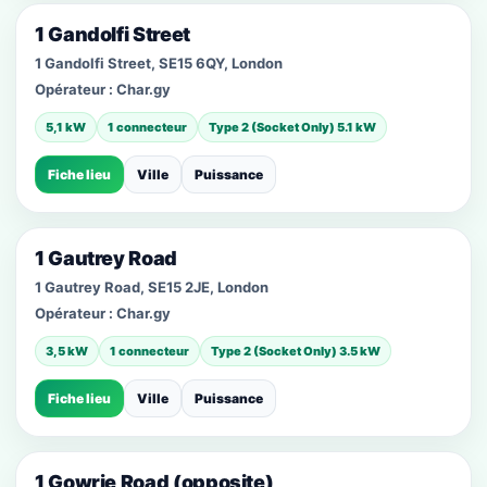
1 Gandolfi Street
1 Gandolfi Street, SE15 6QY, London
Opérateur :
Char.gy
5,1 kW
1 connecteur
Type 2 (Socket Only) 5.1 kW
Fiche lieu
Ville
Puissance
1 Gautrey Road
1 Gautrey Road, SE15 2JE, London
Opérateur :
Char.gy
3,5 kW
1 connecteur
Type 2 (Socket Only) 3.5 kW
Fiche lieu
Ville
Puissance
1 Gowrie Road (opposite)