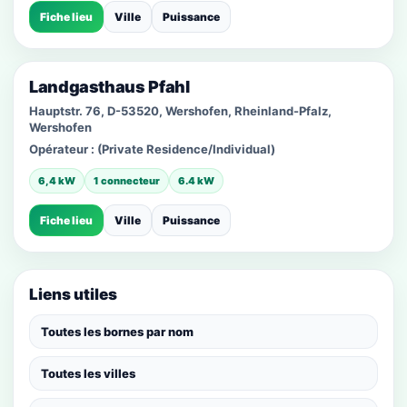
Fiche lieu
Ville
Puissance
Landgasthaus Pfahl
Hauptstr. 76, D-53520, Wershofen, Rheinland-Pfalz,
Wershofen
Opérateur :
(Private Residence/Individual)
6,4 kW
1 connecteur
6.4 kW
Fiche lieu
Ville
Puissance
Liens utiles
Toutes les bornes par nom
Toutes les villes