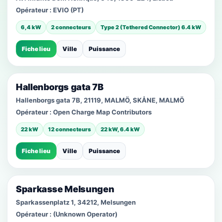
Opérateur :
EVIO (PT)
6,4 kW
2 connecteurs
Type 2 (Tethered Connector) 6.4 kW
Fiche lieu
Ville
Puissance
Hallenborgs gata 7B
Hallenborgs gata 7B, 21119, MALMÖ, SKÅNE, MALMÖ
Opérateur :
Open Charge Map Contributors
22 kW
12 connecteurs
22 kW, 6.4 kW
Fiche lieu
Ville
Puissance
Sparkasse Melsungen
Sparkassenplatz 1, 34212, Melsungen
Opérateur :
(Unknown Operator)