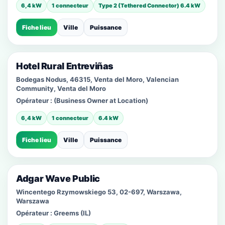
6,4 kW
1 connecteur
Type 2 (Tethered Connector) 6.4 kW
Fiche lieu
Ville
Puissance
Hotel Rural Entreviñas
Bodegas Nodus, 46315, Venta del Moro, Valencian
Community, Venta del Moro
Opérateur :
(Business Owner at Location)
6,4 kW
1 connecteur
6.4 kW
Fiche lieu
Ville
Puissance
Adgar Wave Public
Wincentego Rzymowskiego 53, 02-697, Warszawa,
Warszawa
Opérateur :
Greems (IL)