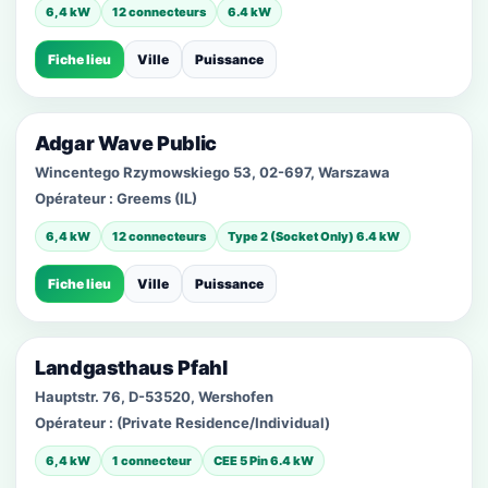
6,4 kW
12 connecteurs
6.4 kW
Fiche lieu
Ville
Puissance
Adgar Wave Public
Wincentego Rzymowskiego 53, 02-697, Warszawa
Opérateur :
Greems (IL)
6,4 kW
12 connecteurs
Type 2 (Socket Only) 6.4 kW
Fiche lieu
Ville
Puissance
Landgasthaus Pfahl
Hauptstr. 76, D-53520, Wershofen
Opérateur :
(Private Residence/Individual)
6,4 kW
1 connecteur
CEE 5 Pin 6.4 kW