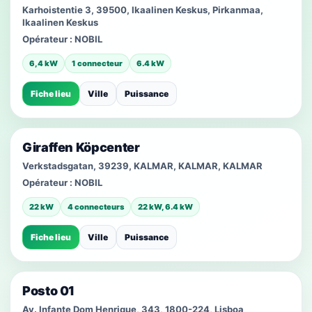
Karhoistentie 3, 39500, Ikaalinen Keskus, Pirkanmaa,
Ikaalinen Keskus
Opérateur :
NOBIL
6,4 kW
1 connecteur
6.4 kW
Fiche lieu
Ville
Puissance
Giraffen Köpcenter
Verkstadsgatan, 39239, KALMAR, KALMAR, KALMAR
Opérateur :
NOBIL
22 kW
4 connecteurs
22 kW, 6.4 kW
Fiche lieu
Ville
Puissance
Posto 01
Av. Infante Dom Henrique, 343, 1800-224, Lisboa