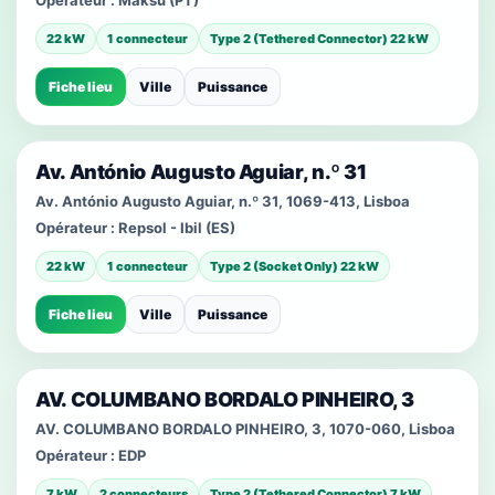
Opérateur :
Maksu (PT)
22 kW
1 connecteur
Type 2 (Tethered Connector) 22 kW
Fiche lieu
Ville
Puissance
Av. António Augusto Aguiar, n.º 31
Av. António Augusto Aguiar, n.º 31, 1069-413, Lisboa
Opérateur :
Repsol - Ibil (ES)
22 kW
1 connecteur
Type 2 (Socket Only) 22 kW
Fiche lieu
Ville
Puissance
AV. COLUMBANO BORDALO PINHEIRO, 3
AV. COLUMBANO BORDALO PINHEIRO, 3, 1070-060, Lisboa
Opérateur :
EDP
7 kW
2 connecteurs
Type 2 (Tethered Connector) 7 kW