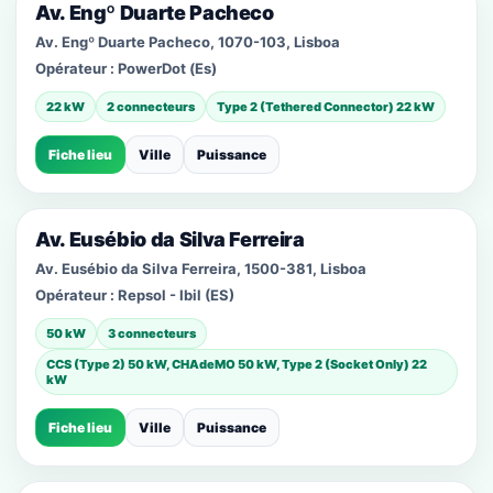
Av. Engº Duarte Pacheco
Av. Engº Duarte Pacheco, 1070-103, Lisboa
Opérateur :
PowerDot (Es)
22 kW
2 connecteurs
Type 2 (Tethered Connector) 22 kW
Fiche lieu
Ville
Puissance
Av. Eusébio da Silva Ferreira
Av. Eusébio da Silva Ferreira, 1500-381, Lisboa
Opérateur :
Repsol - Ibil (ES)
50 kW
3 connecteurs
CCS (Type 2) 50 kW, CHAdeMO 50 kW, Type 2 (Socket Only) 22
kW
Fiche lieu
Ville
Puissance