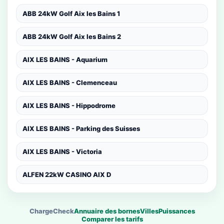
ABB 24kW Golf Aix les Bains 1
ABB 24kW Golf Aix les Bains 2
AIX LES BAINS - Aquarium
AIX LES BAINS - Clemenceau
AIX LES BAINS - Hippodrome
AIX LES BAINS - Parking des Suisses
AIX LES BAINS - Victoria
ALFEN 22kW CASINO AIX D
ChargeCheck
Annuaire des bornes
Villes
Puissances
Comparer les tarifs