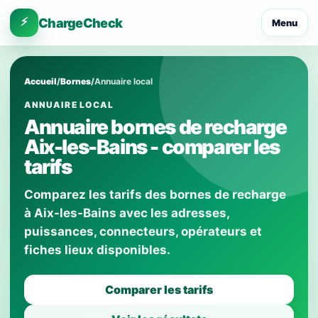
⚡
ChargeCheck
Menu
Accueil
/
Bornes
/
Annuaire local
ANNUAIRE LOCAL
Annuaire bornes de recharge
Aix-les-Bains - comparer les
tarifs
Comparez les tarifs des bornes de recharge
à Aix-les-Bains avec les adresses,
puissances, connecteurs, opérateurs et
fiches lieux disponibles.
Comparer les tarifs