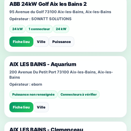
ABB 24kW Golf Aix les Bains 2
95 Avenue du Golf 73100 Aix-les-Bains, Aix-les-Bains
Opérateur :
SOWATT SOLUTIONS
24 kW
1 connecteur
24 kW
Fiche lieu
Ville
Puissance
AIX LES BAINS - Aquarium
200 Avenue Du Petit Port 73100 Aix-les-Bains, Aix-les-
Bains
Opérateur :
eborn
Puissance non renseignée
Connecteurs à vérifier
Fiche lieu
Ville
AIX LES BAINS - Clemenceau