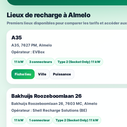
Lieux de recharge à Almelo
Premiers lieux disponibles pour comparer les tarifs et accéder aux
A35
A35, 7627 PM, Almelo
Opérateur :
EVBox
11 kW
3 connecteurs
Type 2 (Socket Only) 11 kW
Fiche lieu
Ville
Puissance
Bakhuijs Roozeboomlaan 26
Bakhuijs Roozeboomlaan 26, 7603 MC, Almelo
Opérateur :
Shell Recharge Solutions (BE)
11 kW
1 connecteur
Type 2 (Socket Only) 11 kW