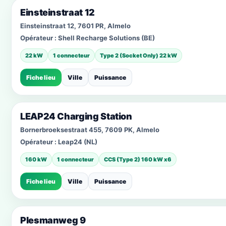
Einsteinstraat 12
Einsteinstraat 12, 7601 PR, Almelo
Opérateur :
Shell Recharge Solutions (BE)
22 kW
1 connecteur
Type 2 (Socket Only) 22 kW
Fiche lieu
Ville
Puissance
LEAP24 Charging Station
Bornerbroeksestraat 455, 7609 PK, Almelo
Opérateur :
Leap24 (NL)
160 kW
1 connecteur
CCS (Type 2) 160 kW x6
Fiche lieu
Ville
Puissance
Plesmanweg 9