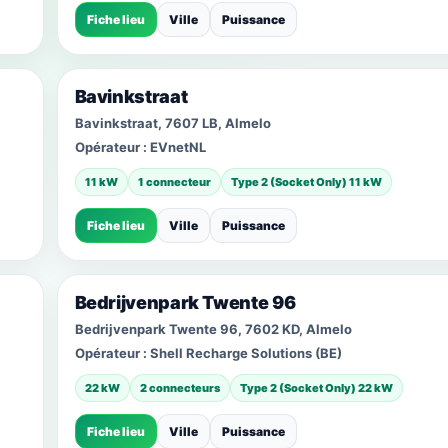
Fiche lieu
Ville
Puissance
Bavinkstraat
Bavinkstraat, 7607 LB, Almelo
Opérateur :
EVnetNL
11 kW
1 connecteur
Type 2 (Socket Only) 11 kW
Fiche lieu
Ville
Puissance
Bedrijvenpark Twente 96
Bedrijvenpark Twente 96, 7602 KD, Almelo
Opérateur :
Shell Recharge Solutions (BE)
22 kW
2 connecteurs
Type 2 (Socket Only) 22 kW
Fiche lieu
Ville
Puissance