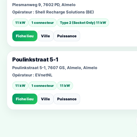
Plesmanweg 9, 7602 PD, Almelo
Opérateur :
Shell Recharge Solutions (BE)
11 kW
1 connecteur
Type 2 (Socket Only) 11 kW
Fiche lieu
Ville
Puissance
Poulinkstraat 5-1
Poulinkstraat 5-1, 7607 GS, Almelo, Almelo
Opérateur :
EVnetNL
11 kW
1 connecteur
11 kW
Fiche lieu
Ville
Puissance