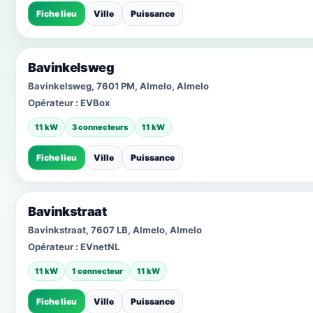
Fiche lieu
Ville
Puissance
Bavinkelsweg
Bavinkelsweg, 7601 PM, Almelo, Almelo
Opérateur :
EVBox
11 kW
3 connecteurs
11 kW
Fiche lieu
Ville
Puissance
Bavinkstraat
Bavinkstraat, 7607 LB, Almelo, Almelo
Opérateur :
EVnetNL
11 kW
1 connecteur
11 kW
Fiche lieu
Ville
Puissance