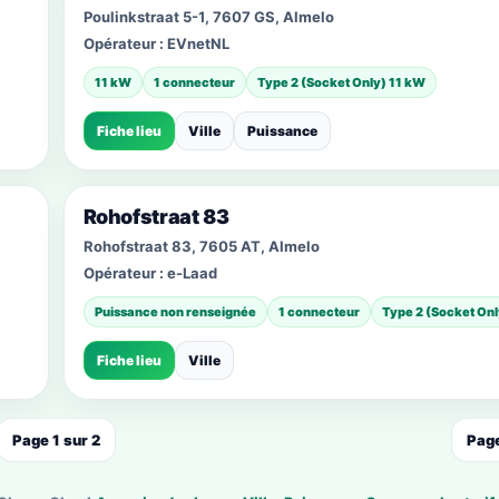
Poulinkstraat 5-1, 7607 GS, Almelo
Opérateur :
EVnetNL
11 kW
1 connecteur
Type 2 (Socket Only) 11 kW
Fiche lieu
Ville
Puissance
Rohofstraat 83
Rohofstraat 83, 7605 AT, Almelo
Opérateur :
e-Laad
Puissance non renseignée
1 connecteur
Type 2 (Socket Onl
Fiche lieu
Ville
Page 1 sur 2
Page