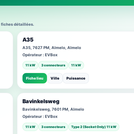
 fiches détaillées.
A35
A35, 7627 PM, Almelo, Almelo
Opérateur :
EVBox
11 kW
3 connecteurs
11 kW
Fiche lieu
Ville
Puissance
Bavinkelsweg
Bavinkelsweg, 7601 PM, Almelo
Opérateur :
EVBox
11 kW
3 connecteurs
Type 2 (Socket Only) 11 kW