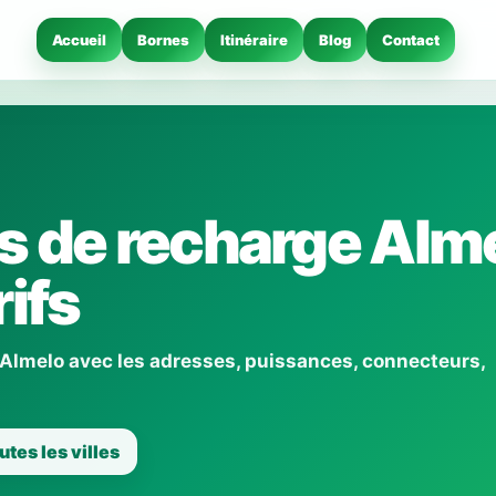
Accueil
Bornes
Itinéraire
Blog
Contact
 de recharge Alme
ifs
 Almelo avec les adresses, puissances, connecteurs,
utes les villes