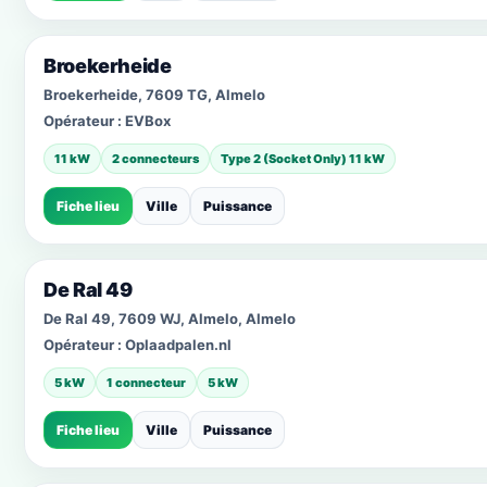
Broekerheide
Broekerheide, 7609 TG, Almelo
Opérateur :
EVBox
11 kW
2 connecteurs
Type 2 (Socket Only) 11 kW
Fiche lieu
Ville
Puissance
De Ral 49
De Ral 49, 7609 WJ, Almelo, Almelo
Opérateur :
Oplaadpalen.nl
5 kW
1 connecteur
5 kW
Fiche lieu
Ville
Puissance