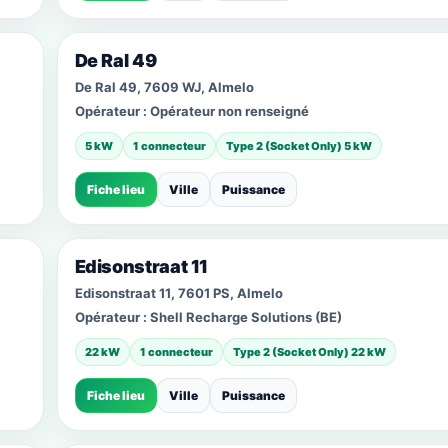
De Ral 49
De Ral 49, 7609 WJ, Almelo
Opérateur :
Opérateur non renseigné
5 kW
1 connecteur
Type 2 (Socket Only) 5 kW
Fiche lieu
Ville
Puissance
Edisonstraat 11
Edisonstraat 11, 7601 PS, Almelo
Opérateur :
Shell Recharge Solutions (BE)
22 kW
1 connecteur
Type 2 (Socket Only) 22 kW
Fiche lieu
Ville
Puissance