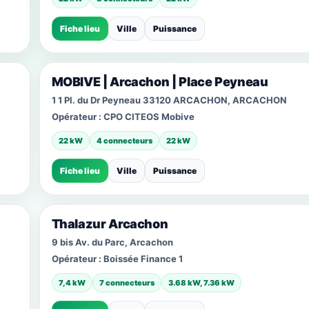
Fiche lieu
Ville
Puissance
MOBIVE | Arcachon | Place Peyneau
1 1 Pl. du Dr Peyneau 33120 ARCACHON, ARCACHON
Opérateur :
CPO CITEOS Mobive
22 kW
4 connecteurs
22 kW
Fiche lieu
Ville
Puissance
Thalazur Arcachon
9 bis Av. du Parc, Arcachon
Opérateur :
Boissée Finance 1
7,4 kW
7 connecteurs
3.68 kW, 7.36 kW