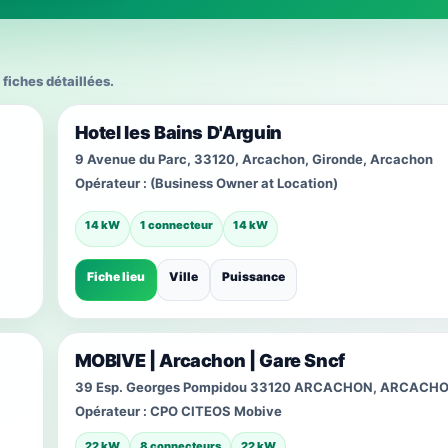
 fiches détaillées.
Hotel les Bains D'Arguin
9 Avenue du Parc, 33120, Arcachon, Gironde, Arcachon
Opérateur :
(Business Owner at Location)
14 kW
1 connecteur
14 kW
Fiche lieu
Ville
Puissance
MOBIVE | Arcachon | Gare Sncf
39 Esp. Georges Pompidou 33120 ARCACHON, ARCACH
Opérateur :
CPO CITEOS Mobive
22 kW
8 connecteurs
22 kW