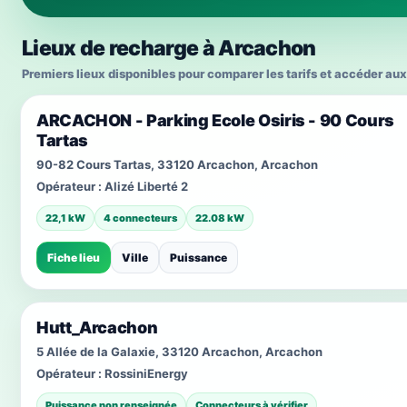
Lieux de recharge à Arcachon
Premiers lieux disponibles pour comparer les tarifs et accéder aux
ARCACHON - Parking Ecole Osiris - 90 Cours
Tartas
90-82 Cours Tartas, 33120 Arcachon, Arcachon
Opérateur :
Alizé Liberté 2
22,1 kW
4 connecteurs
22.08 kW
Fiche lieu
Ville
Puissance
Hutt_Arcachon
5 Allée de la Galaxie, 33120 Arcachon, Arcachon
Opérateur :
RossiniEnergy
Puissance non renseignée
Connecteurs à vérifier