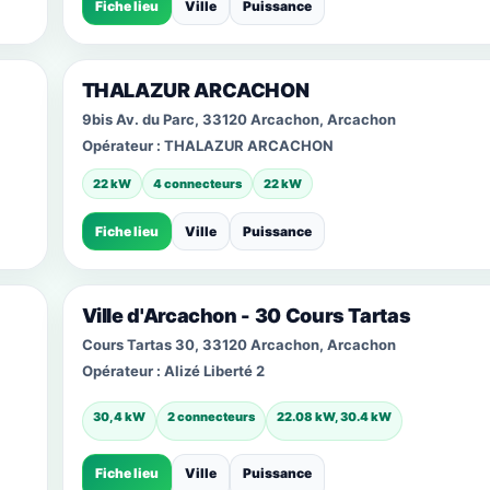
Fiche lieu
Ville
Puissance
THALAZUR ARCACHON
9bis Av. du Parc, 33120 Arcachon, Arcachon
Opérateur :
THALAZUR ARCACHON
22 kW
4 connecteurs
22 kW
Fiche lieu
Ville
Puissance
Ville d'Arcachon - 30 Cours Tartas
Cours Tartas 30, 33120 Arcachon, Arcachon
Opérateur :
Alizé Liberté 2
30,4 kW
2 connecteurs
22.08 kW, 30.4 kW
Fiche lieu
Ville
Puissance