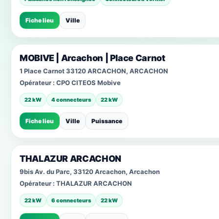
Fiche lieu
Ville
MOBIVE | Arcachon | Place Carnot
1 Place Carnot 33120 ARCACHON, ARCACHON
Opérateur :
CPO CITEOS Mobive
22 kW
4 connecteurs
22 kW
Fiche lieu
Ville
Puissance
THALAZUR ARCACHON
9bis Av. du Parc, 33120 Arcachon, Arcachon
Opérateur :
THALAZUR ARCACHON
22 kW
6 connecteurs
22 kW