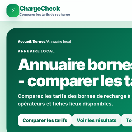
ChargeCheck
⚡
Comparer les tarifs de recharge
Accueil
/
Bornes
/
Annuaire local
ANNUAIRE LOCAL
Annuaire borne
- comparer les t
Comparez les tarifs des bornes de recharge à
opérateurs et fiches lieux disponibles.
Comparer les tarifs
Voir les résultats
To