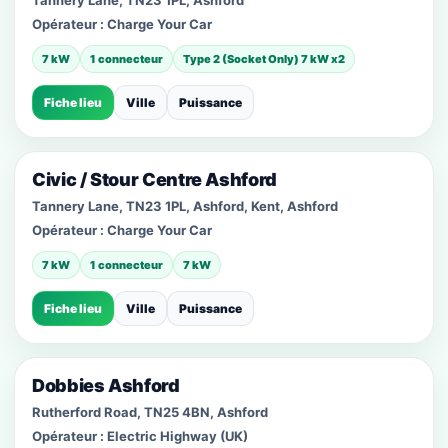
Tannery Lane, TN23 1PL, Ashford
Opérateur :
Charge Your Car
7 kW
1 connecteur
Type 2 (Socket Only) 7 kW x2
Fiche lieu
Ville
Puissance
Civic / Stour Centre Ashford
Tannery Lane, TN23 1PL, Ashford, Kent, Ashford
Opérateur :
Charge Your Car
7 kW
1 connecteur
7 kW
Fiche lieu
Ville
Puissance
Dobbies Ashford
Rutherford Road, TN25 4BN, Ashford
Opérateur :
Electric Highway (UK)