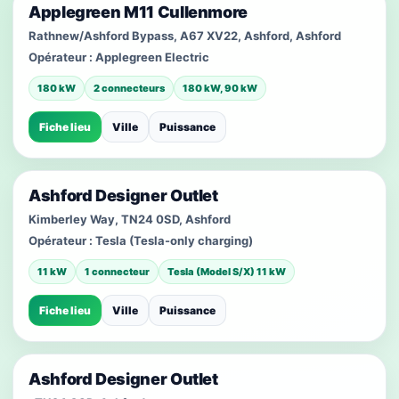
Applegreen M11 Cullenmore
Rathnew/Ashford Bypass, A67 XV22, Ashford, Ashford
Opérateur :
Applegreen Electric
180 kW
2 connecteurs
180 kW, 90 kW
Fiche lieu
Ville
Puissance
Ashford Designer Outlet
Kimberley Way, TN24 0SD, Ashford
Opérateur :
Tesla (Tesla-only charging)
11 kW
1 connecteur
Tesla (Model S/X) 11 kW
Fiche lieu
Ville
Puissance
Ashford Designer Outlet