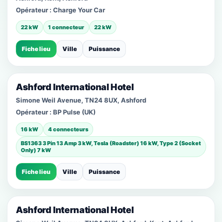
Opérateur :
Charge Your Car
22 kW
1 connecteur
22 kW
Fiche lieu
Ville
Puissance
Ashford International Hotel
Simone Weil Avenue, TN24 8UX, Ashford
Opérateur :
BP Pulse (UK)
16 kW
4 connecteurs
BS1363 3 Pin 13 Amp 3 kW, Tesla (Roadster) 16 kW, Type 2 (Socket
Only) 7 kW
Fiche lieu
Ville
Puissance
Ashford International Hotel