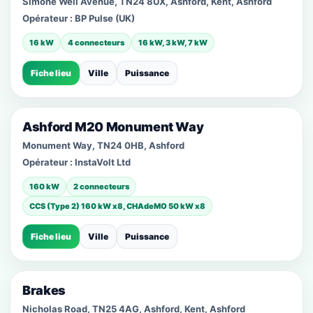
Simone Weil Avenue, TN24 8UX, Ashford, Kent, Ashford
Opérateur :
BP Pulse (UK)
16 kW
4 connecteurs
16 kW, 3 kW, 7 kW
Fiche lieu
Ville
Puissance
Ashford M20 Monument Way
Monument Way, TN24 0HB, Ashford
Opérateur :
InstaVolt Ltd
160 kW
2 connecteurs
CCS (Type 2) 160 kW x8, CHAdeMO 50 kW x8
Fiche lieu
Ville
Puissance
Brakes
Nicholas Road, TN25 4AG, Ashford, Kent, Ashford