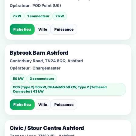
Opérateur :
POD Point (UK)
7 kW
1 connecteur
7 kW
Fiche lieu
Ville
Puissance
Bybrook Barn Ashford
Canterbury Road, TN24 8QQ, Ashford
Opérateur :
Chargemaster
50 kW
3 connecteurs
CCS (Type 2) 50 kW, CHAdeMO 50 kW, Type 2 (Tethered
Connector) 43 kW
Fiche lieu
Ville
Puissance
Civic / Stour Centre Ashford