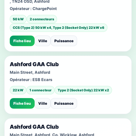
, TN24 OSD, Ashford
Opérateur :
ChargePoint
50 kW
2 connecteurs
CCS (Type 2) 50 kW x4, Type 2 (Socket Only) 22 kW x6
Fiche lieu
Ville
Puissance
Ashford GAA Club
Main Street, Ashford
Opérateur :
ESB Ecars
22 kW
1 connecteur
Type 2 (Socket Only) 22 kW x2
Fiche lieu
Ville
Puissance
Ashford GAA Club
Main Street, Ashford, Co. Wicklow, Ashford