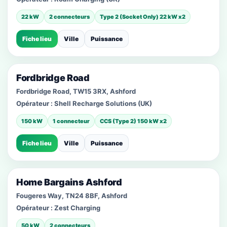
22 kW
2 connecteurs
Type 2 (Socket Only) 22 kW x2
Fiche lieu
Ville
Puissance
Fordbridge Road
Fordbridge Road, TW15 3RX, Ashford
Opérateur :
Shell Recharge Solutions (UK)
150 kW
1 connecteur
CCS (Type 2) 150 kW x2
Fiche lieu
Ville
Puissance
Home Bargains Ashford
Fougeres Way, TN24 8BF, Ashford
Opérateur :
Zest Charging
50 kW
2 connecteurs