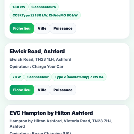
180 kW
6 connecteurs
CCS (Type 2) 180 kW, CHAdeMO 80 kW
Fiche lieu
Ville
Puissance
Elwick Road, Ashford
Elwick Road, TN23 1LH, Ashford
Opérateur :
Charge Your Car
7 kW
1 connecteur
Type 2 (Socket Only) 7 kW x4
Fiche lieu
Ville
Puissance
EVC Hampton by Hilton Ashford
Hampton by Hilton Ashford, Victoria Road, TN23 7HJ,
Ashford
Opérateur :
Roam Charging (UK)