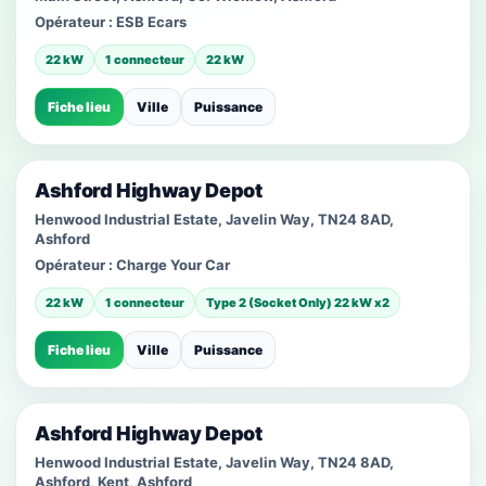
Opérateur :
ESB Ecars
22 kW
1 connecteur
22 kW
Fiche lieu
Ville
Puissance
Ashford Highway Depot
Henwood Industrial Estate, Javelin Way, TN24 8AD,
Ashford
Opérateur :
Charge Your Car
22 kW
1 connecteur
Type 2 (Socket Only) 22 kW x2
Fiche lieu
Ville
Puissance
Ashford Highway Depot
Henwood Industrial Estate, Javelin Way, TN24 8AD,
Ashford, Kent, Ashford