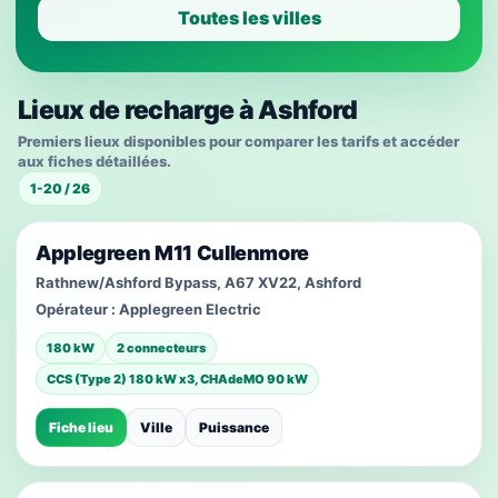
Toutes les villes
Lieux de recharge à Ashford
Premiers lieux disponibles pour comparer les tarifs et accéder
aux fiches détaillées.
1-20 / 26
Applegreen M11 Cullenmore
Rathnew/Ashford Bypass, A67 XV22, Ashford
Opérateur :
Applegreen Electric
180 kW
2 connecteurs
CCS (Type 2) 180 kW x3, CHAdeMO 90 kW
Fiche lieu
Ville
Puissance