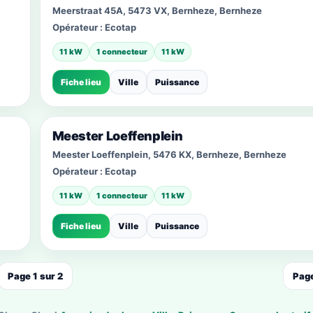
Meerstraat 45A, 5473 VX, Bernheze, Bernheze
Opérateur :
Ecotap
11 kW
1 connecteur
11 kW
Fiche lieu
Ville
Puissance
Meester Loeffenplein
Meester Loeffenplein, 5476 KX, Bernheze, Bernheze
Opérateur :
Ecotap
11 kW
1 connecteur
11 kW
Fiche lieu
Ville
Puissance
Page 1 sur 2
Page