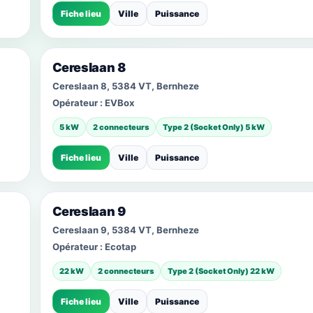
Fiche lieu
Ville
Puissance
Cereslaan 8
Cereslaan 8, 5384 VT, Bernheze
Opérateur :
EVBox
5 kW
2 connecteurs
Type 2 (Socket Only) 5 kW
Fiche lieu
Ville
Puissance
Cereslaan 9
Cereslaan 9, 5384 VT, Bernheze
Opérateur :
Ecotap
22 kW
2 connecteurs
Type 2 (Socket Only) 22 kW
Fiche lieu
Ville
Puissance