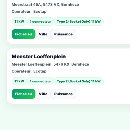
Meerstraat 45A, 5473 VX, Bernheze
Opérateur :
Ecotap
11 kW
1 connecteur
Type 2 (Socket Only) 11 kW
Fiche lieu
Ville
Puissance
Meester Loeffenplein
Meester Loeffenplein, 5476 KX, Bernheze
Opérateur :
Ecotap
11 kW
1 connecteur
Type 2 (Socket Only) 11 kW
Fiche lieu
Ville
Puissance