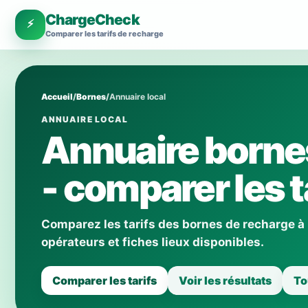
ChargeCheck
⚡
Comparer les tarifs de recharge
Accueil
/
Bornes
/
Annuaire local
ANNUAIRE LOCAL
Annuaire borne
- comparer les t
Comparez les tarifs des bornes de recharge à
opérateurs et fiches lieux disponibles.
Comparer les tarifs
Voir les résultats
To