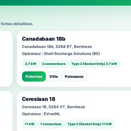
 fiches détaillées.
Canadabaan 18b
Canadabaan 18b, 5388 RT, Bernheze
Opérateur :
Shell Recharge Solutions (BE)
3,7 kW
2 connecteurs
Type 2 (Socket Only) 3.7 kW
Fiche lieu
Ville
Puissance
Cereslaan 18
Cereslaan 18, 5384 VT, Bernheze
Opérateur :
EVnetNL
11 kW
1 connecteur
Type 2 (Socket Only) 11 kW