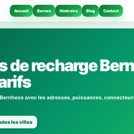
Accueil
Bornes
Itinéraire
Blog
Contact
s de recharge Ber
arifs
 Bernheze avec les adresses, puissances, connecteur
utes les villes