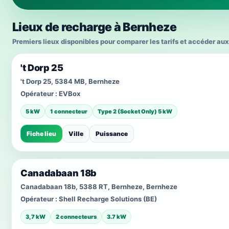
Lieux de recharge à Bernheze
Premiers lieux disponibles pour comparer les tarifs et accéder aux
't Dorp 25
't Dorp 25, 5384 MB, Bernheze
Opérateur :
EVBox
5 kW
1 connecteur
Type 2 (Socket Only) 5 kW
Fiche lieu
Ville
Puissance
Canadabaan 18b
Canadabaan 18b, 5388 RT, Bernheze, Bernheze
Opérateur :
Shell Recharge Solutions (BE)
3,7 kW
2 connecteurs
3.7 kW