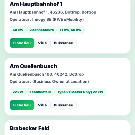
Am Hauptbahnhof 1
Am Hauptbahnhof 1, 46236, Bottrop, Bottrop
Opérateur :
Innogy SE (RWE eMobility)
50 kW
2 connecteurs
11 kW, 50 kW
Fiche lieu
Ville
Puissance
Am Quellenbusch
Am Quellenbusch 100, 46242, Bottrop
Opérateur :
(Business Owner at Location)
22 kW
1 connecteur
Type 2 (Socket Only) 22 kW
Fiche lieu
Ville
Puissance
Brabecker Feld