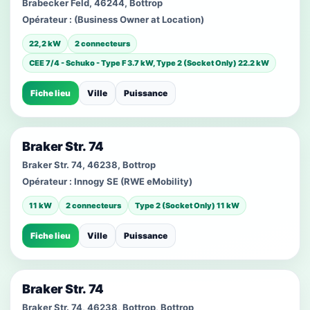
Brabecker Feld, 46244, Bottrop
Opérateur :
(Business Owner at Location)
22,2 kW
2 connecteurs
CEE 7/4 - Schuko - Type F 3.7 kW, Type 2 (Socket Only) 22.2 kW
Fiche lieu
Ville
Puissance
Braker Str. 74
Braker Str. 74, 46238, Bottrop
Opérateur :
Innogy SE (RWE eMobility)
11 kW
2 connecteurs
Type 2 (Socket Only) 11 kW
Fiche lieu
Ville
Puissance
Braker Str. 74
Braker Str. 74, 46238, Bottrop, Bottrop