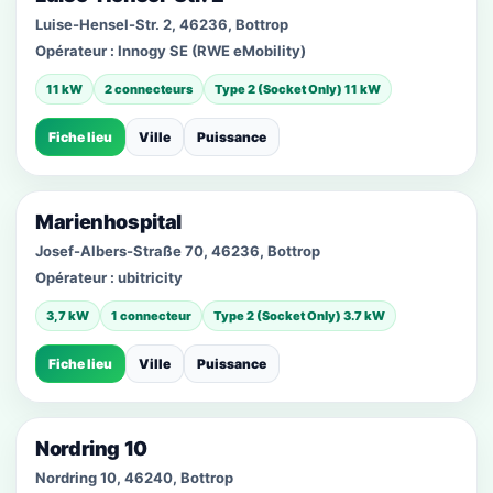
Luise-Hensel-Str. 2, 46236, Bottrop
Opérateur :
Innogy SE (RWE eMobility)
11 kW
2 connecteurs
Type 2 (Socket Only) 11 kW
Fiche lieu
Ville
Puissance
Marienhospital
Josef-Albers-Straße 70, 46236, Bottrop
Opérateur :
ubitricity
3,7 kW
1 connecteur
Type 2 (Socket Only) 3.7 kW
Fiche lieu
Ville
Puissance
Nordring 10
Nordring 10, 46240, Bottrop