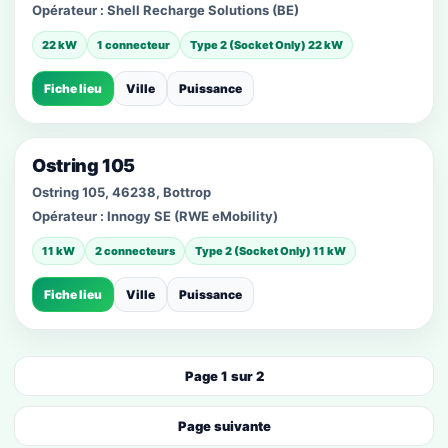
Opérateur :
Shell Recharge Solutions (BE)
22 kW
1 connecteur
Type 2 (Socket Only) 22 kW
Fiche lieu
Ville
Puissance
Ostring 105
Ostring 105, 46238, Bottrop
Opérateur :
Innogy SE (RWE eMobility)
11 kW
2 connecteurs
Type 2 (Socket Only) 11 kW
Fiche lieu
Ville
Puissance
Page 1 sur 2
Page suivante