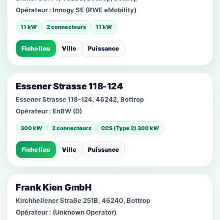
Opérateur :
Innogy SE (RWE eMobility)
11 kW
2 connecteurs
11 kW
Fiche lieu
Ville
Puissance
Essener Strasse 118-124
Essener Strasse 118-124, 46242, Bottrop
Opérateur :
EnBW (D)
300 kW
2 connecteurs
CCS (Type 2) 300 kW
Fiche lieu
Ville
Puissance
Frank Kien GmbH
Kirchhellener Straße 251B, 46240, Bottrop
Opérateur :
(Unknown Operator)