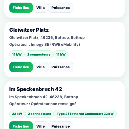
Fiche lieu
Ville
Puissance
Gleiwitzer Platz
Gleiwitzer Platz, 46236, Bottrop, Bottrop
Opérateur :
Innogy SE (RWE eMobility)
11 kW
2 connecteurs
11 kW
Fiche lieu
Ville
Puissance
Im Speckenbruch 42
Im Speckenbruch 42, 46238, Bottrop
Opérateur :
Opérateur non renseigné
22 kW
2 connecteurs
Type 2 (Tethered Connector) 22 kW
Fiche lieu
Ville
Puissance