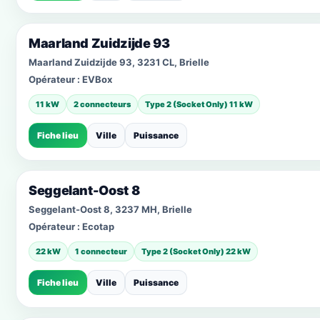
Maarland Zuidzijde 93
Maarland Zuidzijde 93, 3231 CL, Brielle
Opérateur :
EVBox
11 kW
2 connecteurs
Type 2 (Socket Only) 11 kW
Fiche lieu
Ville
Puissance
Seggelant-Oost 8
Seggelant-Oost 8, 3237 MH, Brielle
Opérateur :
Ecotap
22 kW
1 connecteur
Type 2 (Socket Only) 22 kW
Fiche lieu
Ville
Puissance