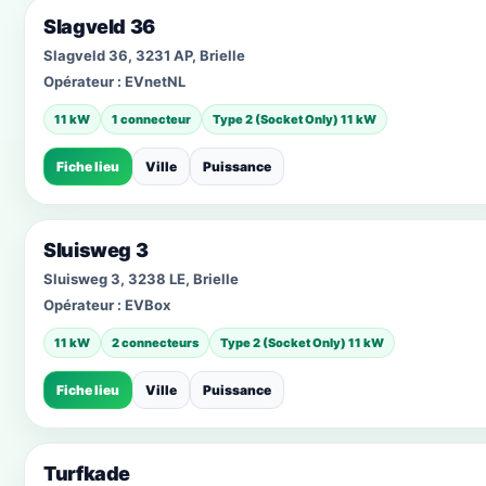
Slagveld 36
Slagveld 36, 3231 AP, Brielle
Opérateur :
EVnetNL
11 kW
1 connecteur
Type 2 (Socket Only) 11 kW
Fiche lieu
Ville
Puissance
Sluisweg 3
Sluisweg 3, 3238 LE, Brielle
Opérateur :
EVBox
11 kW
2 connecteurs
Type 2 (Socket Only) 11 kW
Fiche lieu
Ville
Puissance
Turfkade