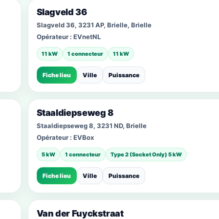
Slagveld 36
Slagveld 36, 3231 AP, Brielle, Brielle
Opérateur :
EVnetNL
11 kW
1 connecteur
11 kW
Fiche lieu
Ville
Puissance
Staaldiepseweg 8
Staaldiepseweg 8, 3231 ND, Brielle
Opérateur :
EVBox
5 kW
1 connecteur
Type 2 (Socket Only) 5 kW
Fiche lieu
Ville
Puissance
Van der Fuyckstraat