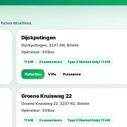
 fiches détaillées.
Dijckpotingen
Dijckpotingen, 3237 AN, Brielle
Opérateur :
EVBox
11 kW
2 connecteurs
Type 2 (Socket Only) 11 kW
Fiche lieu
Ville
Puissance
Groene Kruisweg 22
Groene Kruisweg 22, 3237 KC, Brielle
Opérateur :
EVBox
11 kW
2 connecteurs
Type 2 (Socket Only) 11 kW