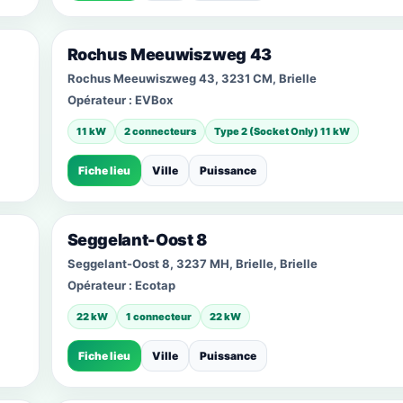
Rochus Meeuwiszweg 43
Rochus Meeuwiszweg 43, 3231 CM, Brielle
Opérateur :
EVBox
11 kW
2 connecteurs
Type 2 (Socket Only) 11 kW
Fiche lieu
Ville
Puissance
Seggelant-Oost 8
Seggelant-Oost 8, 3237 MH, Brielle, Brielle
Opérateur :
Ecotap
22 kW
1 connecteur
22 kW
Fiche lieu
Ville
Puissance