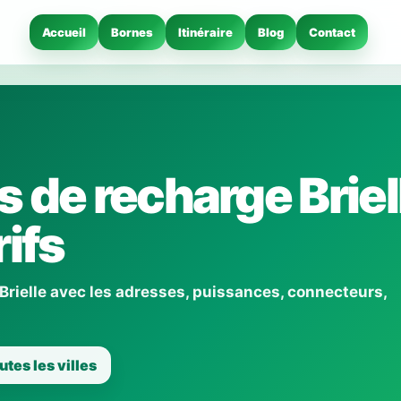
Accueil
Bornes
Itinéraire
Blog
Contact
 de recharge Briell
ifs
Brielle avec les adresses, puissances, connecteurs,
utes les villes