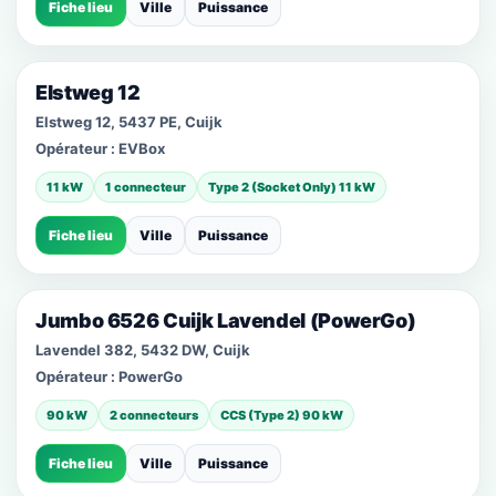
Fiche lieu
Ville
Puissance
Elstweg 12
Elstweg 12, 5437 PE, Cuijk
Opérateur :
EVBox
11 kW
1 connecteur
Type 2 (Socket Only) 11 kW
Fiche lieu
Ville
Puissance
Jumbo 6526 Cuijk Lavendel (PowerGo)
Lavendel 382, 5432 DW, Cuijk
Opérateur :
PowerGo
90 kW
2 connecteurs
CCS (Type 2) 90 kW
Fiche lieu
Ville
Puissance