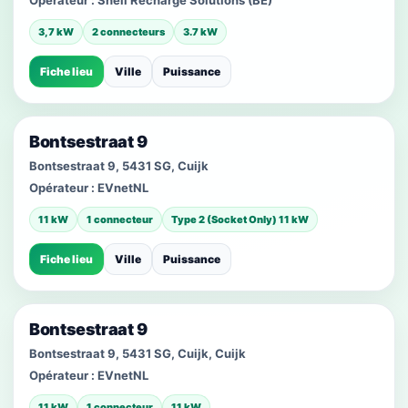
Opérateur :
Shell Recharge Solutions (BE)
3,7 kW
2 connecteurs
3.7 kW
Fiche lieu
Ville
Puissance
Bontsestraat 9
Bontsestraat 9, 5431 SG, Cuijk
Opérateur :
EVnetNL
11 kW
1 connecteur
Type 2 (Socket Only) 11 kW
Fiche lieu
Ville
Puissance
Bontsestraat 9
Bontsestraat 9, 5431 SG, Cuijk, Cuijk
Opérateur :
EVnetNL
11 kW
1 connecteur
11 kW