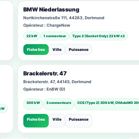
BMW Niederlassung
Nortkirchenstraße 111, 44263, Dortmund
Opérateur :
ChargeNow
22 kW
1 connecteur
Type 2 (Socket Only) 22 kW x2
Fiche lieu
Ville
Puissance
Brackelerstr. 47
Brackelerstr. 47, 44145, Dortmund
Opérateur :
EnBW (D)
300 kW
3 connecteurs
CCS (Type 2) 300 kW, CHAdeMO 3
 kW
Fiche lieu
Ville
Puissance