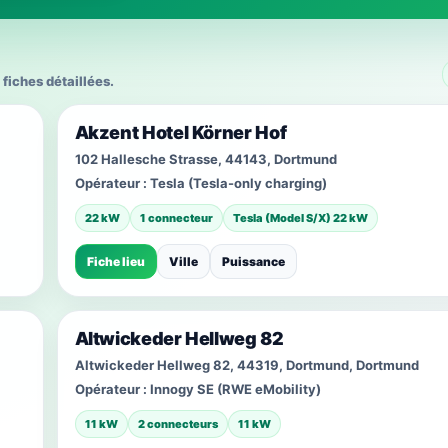
 fiches détaillées.
Akzent Hotel Körner Hof
102 Hallesche Strasse, 44143, Dortmund
Opérateur :
Tesla (Tesla-only charging)
22 kW
1 connecteur
Tesla (Model S/X) 22 kW
Fiche lieu
Ville
Puissance
Altwickeder Hellweg 82
Altwickeder Hellweg 82, 44319, Dortmund, Dortmund
Opérateur :
Innogy SE (RWE eMobility)
11 kW
2 connecteurs
11 kW