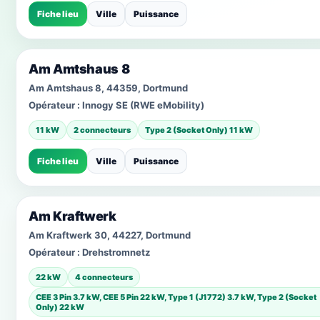
Fiche lieu
Ville
Puissance
Am Amtshaus 8
Am Amtshaus 8, 44359, Dortmund
Opérateur :
Innogy SE (RWE eMobility)
11 kW
2 connecteurs
Type 2 (Socket Only) 11 kW
Fiche lieu
Ville
Puissance
Am Kraftwerk
Am Kraftwerk 30, 44227, Dortmund
Opérateur :
Drehstromnetz
22 kW
4 connecteurs
CEE 3 Pin 3.7 kW, CEE 5 Pin 22 kW, Type 1 (J1772) 3.7 kW, Type 2 (Socket
Only) 22 kW