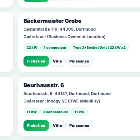
Bäckermeister Grobe
Oesterstraße 119, 44309, Dortmund
Opérateur :
(Business Owner at Location)
22 kW
1 connecteur
Type 2 (Socket Only) 22 kW x2
Fiche lieu
Ville
Puissance
Beurhausstr. 6
Beurhausstr. 6, 44137, Dortmund, Dortmund
Opérateur :
Innogy SE (RWE eMobility)
11 kW
2 connecteurs
11 kW
Fiche lieu
Ville
Puissance