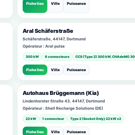
Fiche lieu
Ville
Puissance
Aral Schäferstraße
Schäferstraße, 44147, Dortmund
Opérateur :
Aral pulse
300 kW
6 connecteurs
CCS (Type 2) 300 kW, CHAdeMO 3
Fiche lieu
Ville
Puissance
Autohaus Brüggemann (Kia)
Lindenhorster Straße 43, 44147, Dortmund
Opérateur :
Shell Recharge Solutions (DE)
22 kW
1 connecteur
Type 2 (Socket Only) 22 kW x2
Fiche lieu
Ville
Puissance