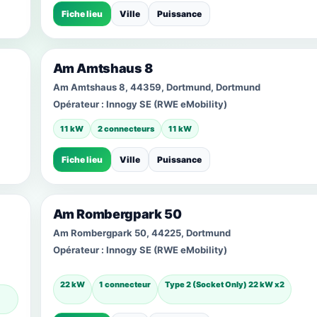
Fiche lieu
Ville
Puissance
Am Amtshaus 8
Am Amtshaus 8, 44359, Dortmund, Dortmund
Opérateur :
Innogy SE (RWE eMobility)
11 kW
2 connecteurs
11 kW
Fiche lieu
Ville
Puissance
Am Rombergpark 50
Am Rombergpark 50, 44225, Dortmund
Opérateur :
Innogy SE (RWE eMobility)
22 kW
1 connecteur
Type 2 (Socket Only) 22 kW x2