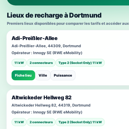
Lieux de recharge à Dortmund
Premiers lieux disponibles pour comparer les tarifs et accéder aux
Adi-Preißler-Allee
Adi-Preißler-Allee, 44309, Dortmund
Opérateur :
Innogy SE (RWE eMobility)
11 kW
2 connecteurs
Type 2 (Socket Only) 11 kW
Fiche lieu
Ville
Puissance
Altwickeder Hellweg 82
Altwickeder Hellweg 82, 44319, Dortmund
Opérateur :
Innogy SE (RWE eMobility)
11 kW
2 connecteurs
Type 2 (Socket Only) 11 kW