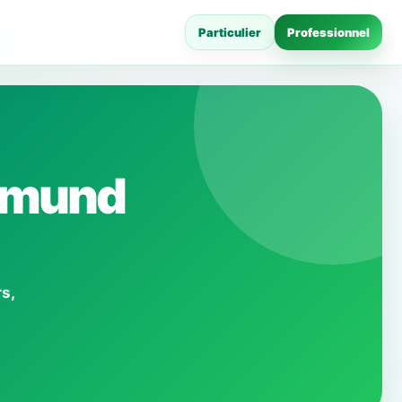
Particulier
Professionnel
rtmund
s,