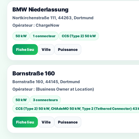
BMW Niederlassung
Nortkirchenstraße 111, 44263, Dortmund
Opérateur :
ChargeNow
50 kW
1 connecteur
CCS (Type 2) 50 kW
Fiche lieu
Ville
Puissance
Bornstraße 160
Bornstraße 160, 44145, Dortmund
Opérateur :
(Business Owner at Location)
50 kW
3 connecteurs
CCS (Type 2) 50 kW, CHAdeMO 50 kW, Type 2 (Tethered Connector) 43
Fiche lieu
Ville
Puissance