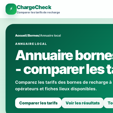
ChargeCheck
⚡
Comparer les tarifs de recharge
Accueil
/
Bornes
/
Annuaire local
ANNUAIRE LOCAL
Annuaire borne
- comparer les t
Comparez les tarifs des bornes de recharge à
opérateurs et fiches lieux disponibles.
Comparer les tarifs
Voir les résultats
To