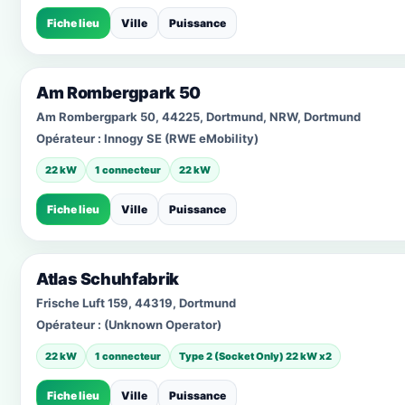
Fiche lieu
Ville
Puissance
Am Rombergpark 50
Am Rombergpark 50, 44225, Dortmund, NRW, Dortmund
Opérateur :
Innogy SE (RWE eMobility)
22 kW
1 connecteur
22 kW
Fiche lieu
Ville
Puissance
Atlas Schuhfabrik
Frische Luft 159, 44319, Dortmund
Opérateur :
(Unknown Operator)
22 kW
1 connecteur
Type 2 (Socket Only) 22 kW x2
Fiche lieu
Ville
Puissance