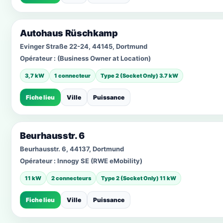
Autohaus Rüschkamp
Evinger Straße 22-24, 44145, Dortmund
Opérateur :
(Business Owner at Location)
3,7 kW
1 connecteur
Type 2 (Socket Only) 3.7 kW
Fiche lieu
Ville
Puissance
Beurhausstr. 6
Beurhausstr. 6, 44137, Dortmund
Opérateur :
Innogy SE (RWE eMobility)
11 kW
2 connecteurs
Type 2 (Socket Only) 11 kW
Fiche lieu
Ville
Puissance