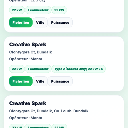
Opérateur :
EZO (IE)
22 kW
1 connecteur
22 kW
Fiche lieu
Ville
Puissance
Creative Spark
Clontygora Ct, Dundalk
Opérateur :
Monta
22 kW
1 connecteur
Type 2 (Socket Only) 22 kW x4
Fiche lieu
Ville
Puissance
Creative Spark
Clontygora Ct, Dundalk, Co. Louth, Dundalk
Opérateur :
Monta
22 kW
1 connecteur
22 kW