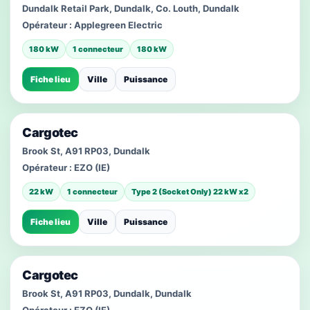
Dundalk Retail Park, Dundalk, Co. Louth, Dundalk
Opérateur :
Applegreen Electric
180 kW
1 connecteur
180 kW
Fiche lieu
Ville
Puissance
Cargotec
Brook St, A91 RP03, Dundalk
Opérateur :
EZO (IE)
22 kW
1 connecteur
Type 2 (Socket Only) 22 kW x2
Fiche lieu
Ville
Puissance
Cargotec
Brook St, A91 RP03, Dundalk, Dundalk