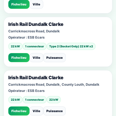
Fiche lieu
Ville
Irish Rail Dundalk Clarke
Carrickmacross Road, Dundalk
Opérateur :
ESB Ecars
22 kW
1 connecteur
Type 2 (Socket Only) 22 kW x2
Fiche lieu
Ville
Puissance
Irish Rail Dundalk Clarke
Carrickmacross Road, Dundalk, County Louth, Dundalk
Opérateur :
ESB Ecars
22 kW
1 connecteur
22 kW
Fiche lieu
Ville
Puissance