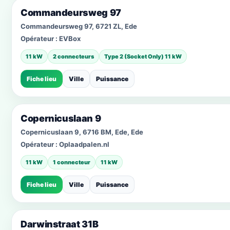
Commandeursweg 97
Commandeursweg 97, 6721 ZL, Ede
Opérateur :
EVBox
11 kW
2 connecteurs
Type 2 (Socket Only) 11 kW
Fiche lieu
Ville
Puissance
Copernicuslaan 9
Copernicuslaan 9, 6716 BM, Ede, Ede
Opérateur :
Oplaadpalen.nl
11 kW
1 connecteur
11 kW
Fiche lieu
Ville
Puissance
Darwinstraat 31B