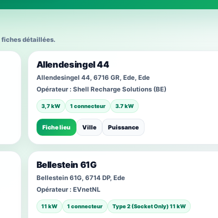
 fiches détaillées.
Allendesingel 44
Allendesingel 44, 6716 GR, Ede, Ede
Opérateur :
Shell Recharge Solutions (BE)
3,7 kW
1 connecteur
3.7 kW
Fiche lieu
Ville
Puissance
Bellestein 61G
Bellestein 61G, 6714 DP, Ede
Opérateur :
EVnetNL
11 kW
1 connecteur
Type 2 (Socket Only) 11 kW