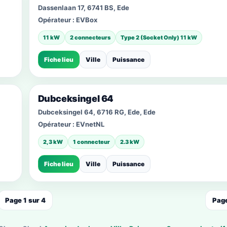
Dassenlaan 17, 6741 BS, Ede
Opérateur :
EVBox
11 kW
2 connecteurs
Type 2 (Socket Only) 11 kW
Fiche lieu
Ville
Puissance
Dubceksingel 64
Dubceksingel 64, 6716 RG, Ede, Ede
Opérateur :
EVnetNL
2,3 kW
1 connecteur
2.3 kW
Fiche lieu
Ville
Puissance
Page 1 sur 4
Page