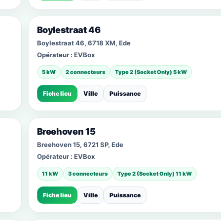
Boylestraat 46
Boylestraat 46, 6718 XM, Ede
Opérateur :
EVBox
5 kW
2 connecteurs
Type 2 (Socket Only) 5 kW
Fiche lieu
Ville
Puissance
Breehoven 15
Breehoven 15, 6721 SP, Ede
Opérateur :
EVBox
11 kW
3 connecteurs
Type 2 (Socket Only) 11 kW
Fiche lieu
Ville
Puissance