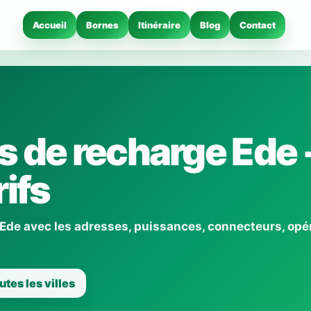
Accueil
Bornes
Itinéraire
Blog
Contact
 de recharge Ede 
ifs
 Ede avec les adresses, puissances, connecteurs, opé
utes les villes