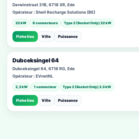
Darwinstraat 31B, 6718 XR, Ede
Opérateur :
Shell Recharge Solutions (BE)
22 kW
6 connecteurs
Type 2 (Socket Only) 22 kW
Fiche lieu
Ville
Puissance
Dubceksingel 64
Dubceksingel 64, 6716 RG, Ede
Opérateur :
EVnetNL
2,3 kW
1 connecteur
Type 2 (Socket Only) 2.3 kW
Fiche lieu
Ville
Puissance