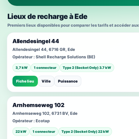
Lieux de recharge à Ede
Premiers lieux disponibles pour comparer les tarifs et accéder aux
Allendesingel 44
Allendesingel 44, 6716 GR, Ede
Opérateur :
Shell Recharge Solutions (BE)
3,7 kW
1 connecteur
Type 2 (Socket Only) 3.7 kW
Fiche lieu
Ville
Puissance
Arnhemseweg 102
Arnhemseweg 102, 6731 BV, Ede
Opérateur :
Ecotap
22 kW
1 connecteur
Type 2 (Socket Only) 22 kW