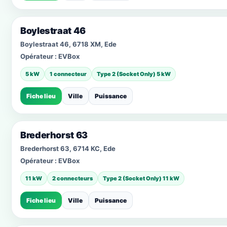
Boylestraat 46
Boylestraat 46, 6718 XM, Ede
Opérateur :
EVBox
5 kW
1 connecteur
Type 2 (Socket Only) 5 kW
Fiche lieu
Ville
Puissance
Brederhorst 63
Brederhorst 63, 6714 KC, Ede
Opérateur :
EVBox
11 kW
2 connecteurs
Type 2 (Socket Only) 11 kW
Fiche lieu
Ville
Puissance