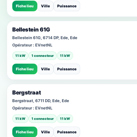
Fiche lieu
Ville
Puissance
Bellestein 61G
Bellestein 61G, 6714 DP, Ede, Ede
Opérateur :
EVnetNL
11 kW
1 connecteur
11 kW
Fiche lieu
Ville
Puissance
Bergstraat
Bergstraat, 6711 DD, Ede, Ede
Opérateur :
EVnetNL
11 kW
1 connecteur
11 kW
Fiche lieu
Ville
Puissance