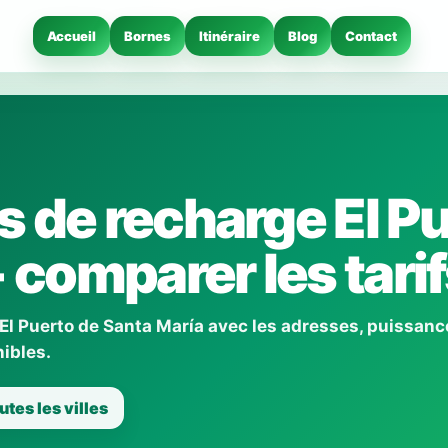
Accueil
Bornes
Itinéraire
Blog
Contact
 de recharge El P
 comparer les tari
El Puerto de Santa María avec les adresses, puissanc
nibles.
utes les villes