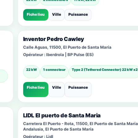
Fiche lieu
Ville
Puissance
Inventor Pedro Cawley
Calle Aguas, 11500, El Puerto de Santa María
Opérateur :
Iberdrola | BP Pulse (ES)
22 kW
1 connecteur
Type 2 (Tethered Connector) 22 kW x2
Fiche lieu
Ville
Puissance
LIDL El puerto de Santa Maria
Carretera El Puerto - Rota, 11500, El Puerto de Santa María
Andalusia, El Puerto de Santa María
Opérateur :
Lidl