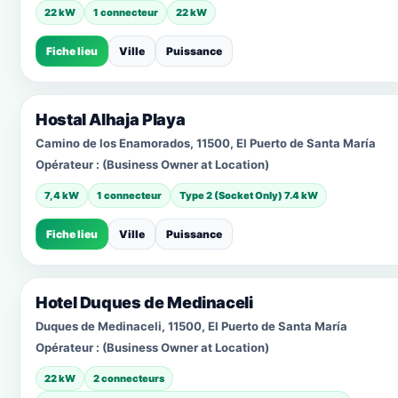
22 kW
1 connecteur
22 kW
Fiche lieu
Ville
Puissance
Hostal Alhaja Playa
Camino de los Enamorados, 11500, El Puerto de Santa María
Opérateur :
(Business Owner at Location)
7,4 kW
1 connecteur
Type 2 (Socket Only) 7.4 kW
Fiche lieu
Ville
Puissance
Hotel Duques de Medinaceli
Duques de Medinaceli, 11500, El Puerto de Santa María
Opérateur :
(Business Owner at Location)
22 kW
2 connecteurs