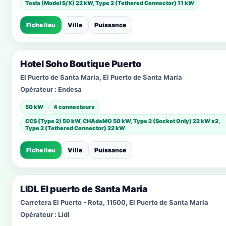
Tesla (Model S/X) 22 kW, Type 2 (Tethered Connector) 11 kW
Fiche lieu
Ville
Puissance
Hotel Soho Boutique Puerto
El Puerto de Santa María, El Puerto de Santa María
Opérateur :
Endesa
50 kW
4 connecteurs
CCS (Type 2) 50 kW, CHAdeMO 50 kW, Type 2 (Socket Only) 22 kW x2,
Type 2 (Tethered Connector) 22 kW
Fiche lieu
Ville
Puissance
LIDL El puerto de Santa Maria
Carretera El Puerto - Rota, 11500, El Puerto de Santa María
Opérateur :
Lidl