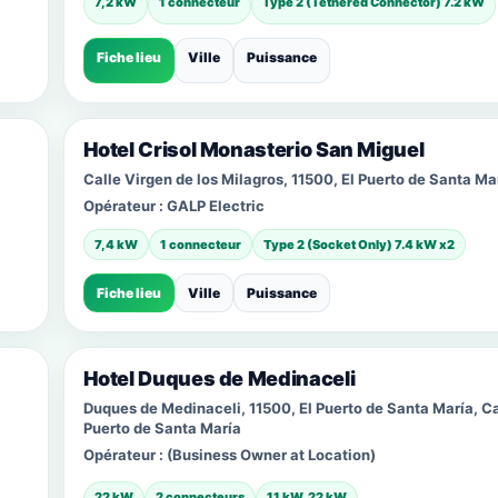
7,2 kW
1 connecteur
Type 2 (Tethered Connector) 7.2 kW
Fiche lieu
Ville
Puissance
Hotel Crisol Monasterio San Miguel
Calle Virgen de los Milagros, 11500, El Puerto de Santa Ma
Opérateur :
GALP Electric
7,4 kW
1 connecteur
Type 2 (Socket Only) 7.4 kW x2
Fiche lieu
Ville
Puissance
Hotel Duques de Medinaceli
Duques de Medinaceli, 11500, El Puerto de Santa María, Ca
Puerto de Santa María
Opérateur :
(Business Owner at Location)
22 kW
2 connecteurs
11 kW, 22 kW