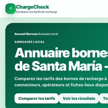
ChargeCheck
⚡
Comparer les tarifs de recharge
Accueil
/
Bornes
/
Annuaire local
ANNUAIRE LOCAL
Annuaire bornes
de Santa María -
Comparez les tarifs des bornes de recharge à 
connecteurs, opérateurs et fiches lieux dispo
Comparer les tarifs
Voir les résultats
To