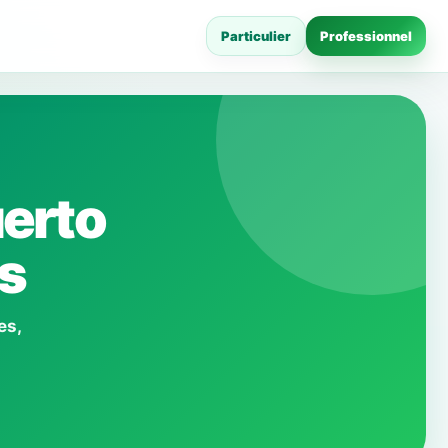
Particulier
Professionnel
uerto
fs
es,