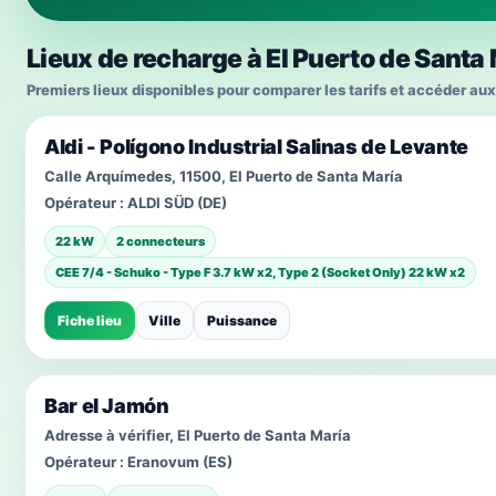
Lieux de recharge à El Puerto de Santa
Premiers lieux disponibles pour comparer les tarifs et accéder aux
Aldi - Polígono Industrial Salinas de Levante
Calle Arquímedes, 11500, El Puerto de Santa María
Opérateur :
ALDI SÜD (DE)
22 kW
2 connecteurs
CEE 7/4 - Schuko - Type F 3.7 kW x2, Type 2 (Socket Only) 22 kW x2
Fiche lieu
Ville
Puissance
Bar el Jamón
Adresse à vérifier, El Puerto de Santa María
Opérateur :
Eranovum (ES)