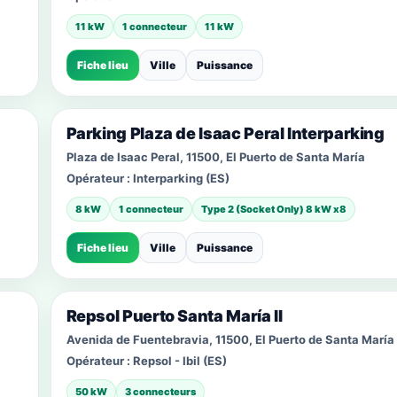
11 kW
1 connecteur
11 kW
Fiche lieu
Ville
Puissance
Parking Plaza de Isaac Peral Interparking
Plaza de Isaac Peral, 11500, El Puerto de Santa María
Opérateur :
Interparking (ES)
8 kW
1 connecteur
Type 2 (Socket Only) 8 kW x8
Fiche lieu
Ville
Puissance
Repsol Puerto Santa María II
Avenida de Fuentebravia, 11500, El Puerto de Santa María
Opérateur :
Repsol - Ibil (ES)
50 kW
3 connecteurs