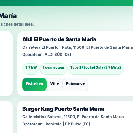
 María
 fiches détaillées.
Aldi El Puerto de Santa Maria
Carretera El Puerto - Rota, 11500, El Puerto de Santa María
Opérateur :
ALDI SÜD (DE)
3,7 kW
1 connecteur
Type 2 (Socket Only) 3.7 kW x2
Fiche lieu
Ville
Puissance
Burger King Puerto Santa María
Calle Matías Balsera, 11500, El Puerto de Santa María
Opérateur :
Iberdrola | BP Pulse (ES)