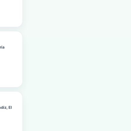
ría
diz, El