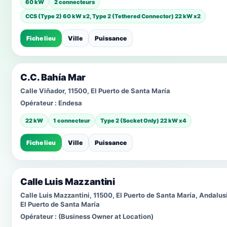
60 kW
2 connecteurs
CCS (Type 2) 60 kW x2, Type 2 (Tethered Connector) 22 kW x2
Fiche lieu
Ville
Puissance
C.C. Bahía Mar
Calle Viñador, 11500, El Puerto de Santa María
Opérateur :
Endesa
22 kW
1 connecteur
Type 2 (Socket Only) 22 kW x4
Fiche lieu
Ville
Puissance
Calle Luis Mazzantini
Calle Luis Mazzantini, 11500, El Puerto de Santa María, Andalus
El Puerto de Santa María
Opérateur :
(Business Owner at Location)