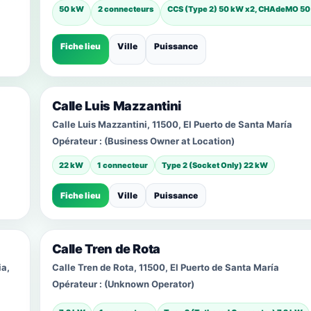
50 kW
2 connecteurs
CCS (Type 2) 50 kW x2, CHAdeMO 5
Fiche lieu
Ville
Puissance
Calle Luis Mazzantini
Calle Luis Mazzantini, 11500, El Puerto de Santa María
Opérateur :
(Business Owner at Location)
22 kW
1 connecteur
Type 2 (Socket Only) 22 kW
Fiche lieu
Ville
Puissance
Calle Tren de Rota
ia,
Calle Tren de Rota, 11500, El Puerto de Santa María
Opérateur :
(Unknown Operator)