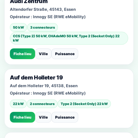
Audi Zentrum
Altendorfer Straße, 45143, Essen
Opérateur :
Innogy SE (RWE eMobility)
50 kW
3 connecteurs
CCS (Type 2) 50 kW, CHAdeMO 50 kW, Type 2 (Socket Only) 22
kW
Fiche lieu
Ville
Puissance
Auf dem Holleter 19
Auf dem Holleter 19, 45138, Essen
Opérateur :
Innogy SE (RWE eMobility)
22 kW
2 connecteurs
Type 2 (Socket Only) 22 kW
Fiche lieu
Ville
Puissance