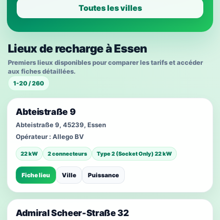
Toutes les villes
Lieux de recharge à Essen
Premiers lieux disponibles pour comparer les tarifs et accéder
aux fiches détaillées.
1-20 / 260
Abteistraße 9
Abteistraße 9, 45239, Essen
Opérateur :
Allego BV
22 kW
2 connecteurs
Type 2 (Socket Only) 22 kW
Fiche lieu
Ville
Puissance
Admiral Scheer-Straße 32