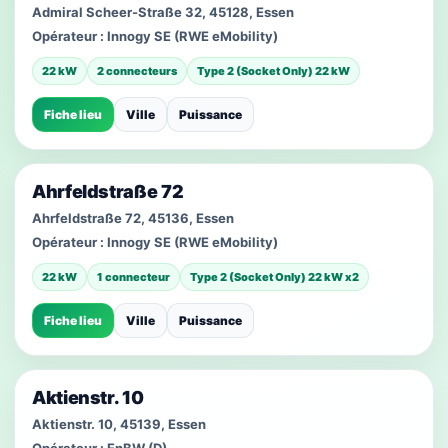
Admiral Scheer-Straße 32, 45128, Essen
Opérateur :
Innogy SE (RWE eMobility)
22 kW
2 connecteurs
Type 2 (Socket Only) 22 kW
Fiche lieu
Ville
Puissance
Ahrfeldstraße 72
Ahrfeldstraße 72, 45136, Essen
Opérateur :
Innogy SE (RWE eMobility)
22 kW
1 connecteur
Type 2 (Socket Only) 22 kW x2
Fiche lieu
Ville
Puissance
Aktienstr. 10
Aktienstr. 10, 45139, Essen