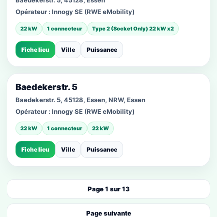
Baedekerstr. 5, 45128, Essen
Opérateur :
Innogy SE (RWE eMobility)
22 kW
1 connecteur
Type 2 (Socket Only) 22 kW x2
Fiche lieu
Ville
Puissance
Baedekerstr. 5
Baedekerstr. 5, 45128, Essen, NRW, Essen
Opérateur :
Innogy SE (RWE eMobility)
22 kW
1 connecteur
22 kW
Fiche lieu
Ville
Puissance
Page 1 sur 13
Page suivante