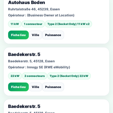
Autohaus Boden
Ruhrtalstraße 46, 45239, Essen
Opérateur :
(Business Owner at Location)
11 kW
1 connecteur
Type 2 (Socket Only) 11 kW x2
Fiche lieu
Ville
Puissance
Baedekerstr. 5
Baedekerstr. 5, 45128, Essen
Opérateur :
Innogy SE (RWE eMobility)
22 kW
2 connecteurs
Type 2 (Socket Only) 22 kW
Fiche lieu
Ville
Puissance
Baedekerstr. 5