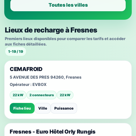
Toutes les villes
Lieux de recharge à Fresnes
Premiers lieux disponibles pour comparer les tarifs et accéder
aux fiches détaillées.
1-19 / 19
CEMAFROID
5 AVENUE DES PRES 94260, Fresnes
Opérateur :
EVBOX
22 kW
2 connecteurs
22 kW
Fiche lieu
Ville
Puissance
Fresnes - Euro Hôtel Orly Rungis