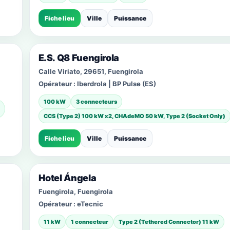
Fiche lieu
Ville
Puissance
E.S. Q8 Fuengirola
Calle Viriato, 29651, Fuengirola
Opérateur :
Iberdrola | BP Pulse (ES)
100 kW
3 connecteurs
CCS (Type 2) 100 kW x2, CHAdeMO 50 kW, Type 2 (Socket Only)
Fiche lieu
Ville
Puissance
Hotel Ángela
Fuengirola, Fuengirola
Opérateur :
eTecnic
11 kW
1 connecteur
Type 2 (Tethered Connector) 11 kW