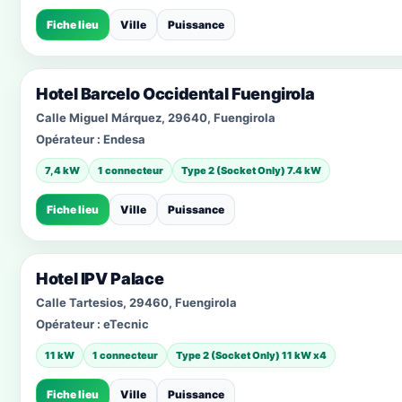
Fiche lieu
Ville
Puissance
Hotel Barcelo Occidental Fuengirola
Calle Miguel Márquez, 29640, Fuengirola
Opérateur :
Endesa
7,4 kW
1 connecteur
Type 2 (Socket Only) 7.4 kW
Fiche lieu
Ville
Puissance
Hotel IPV Palace
Calle Tartesios, 29460, Fuengirola
Opérateur :
eTecnic
11 kW
1 connecteur
Type 2 (Socket Only) 11 kW x4
Fiche lieu
Ville
Puissance