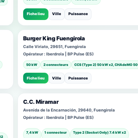
 kW
Fiche lieu
Ville
Puissance
Burger King Fuengirola
Calle Viriato, 29651, Fuengirola
Opérateur :
Iberdrola | BP Pulse (ES)
50 kW
2 connecteurs
CCS (Type 2) 50 kW x2, CHAdeMO 5
Fiche lieu
Ville
Puissance
C.C. Miramar
Avenida de la Encarnación, 29640, Fuengirola
Opérateur :
Iberdrola | BP Pulse (ES)
7,4 kW
1 connecteur
Type 2 (Socket Only) 7.4 kW x2
22