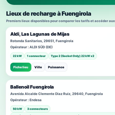
Lieux de recharge à Fuengirola
Premiers lieux disponibles pour comparer les tarifs et accéder aux
Aldi, Las Lagunas de Mijas
Rotonda Sanitarios, 29651, Fuengirola
Opérateur :
ALDI SÜD (DE)
22 kW
1 connecteur
Type 2 (Socket Only) 22 kW x2
Fiche lieu
Ville
Puissance
Ballenoil Fuengirola
Avenida Alcalde Clemente Diaz Ruiz, 29640, Fuengirola
Opérateur :
Endesa
50 kW
3 connecteurs