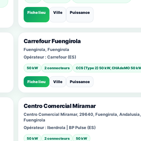
Fiche lieu
Ville
Puissance
Carrefour Fuengirola
Fuengirola, Fuengirola
Opérateur :
Carrefour (ES)
50 kW
2 connecteurs
CCS (Type 2) 50 kW, CHAdeMO 50 k
Fiche lieu
Ville
Puissance
Centro Comercial Miramar
Centro Comercial Miramar, 29640, Fuengirola, Andalusia,
Fuengirola
Opérateur :
Iberdrola | BP Pulse (ES)
50 kW
2 connecteurs
50 kW