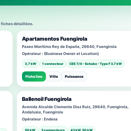
 fiches détaillées.
Apartamentos Fuengirola
Paseo Marítimo Rey de España, 29640, Fuengirola
Opérateur :
(Business Owner at Location)
3,7 kW
1 connecteur
CEE 7/4 - Schuko - Type F 3.7 kW
Fiche lieu
Ville
Puissance
Ballenoil Fuengirola
Avenida Alcalde Clemente Diaz Ruiz, 29640, Fuengirola,
Andalusia, Fuengirola
Opérateur :
Endesa
50 kW
3 connecteurs
43 kW, 50 kW