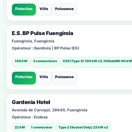
Fiche lieu
Ville
Puissance
E.S. BP Pulse Fuengirola
Fuengirola, Fuengirola
Opérateur :
Iberdrola | BP Pulse (ES)
100 kW
2 connecteurs
CCS (Type 2) 100 kW x2, CHAdeMO 80 kW
Fiche lieu
Ville
Puissance
Gardenia Hotel
Avenida de Carvajal, 29640, Fuengirola
Opérateur :
Endesa
22 kW
1 connecteur
Type 2 (Socket Only) 22 kW x2