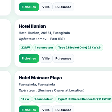
Fiche lieu
Ville
Puissance
Hotel Ilunion
Hotel Ilunion, 29651, Fuengirola
Opérateur :
emovili Fast (ES)
22 kW
1 connecteur
Type 2 (Socket Only) 22 kW x6
Fiche lieu
Ville
Puissance
Hotel Mainare Playa
Fuengirola, Fuengirola
Opérateur :
(Business Owner at Location)
11 kW
1 connecteur
Type 2 (Tethered Connector) 11 kW x2
Fiche lieu
Ville
Puissance