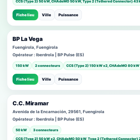
CCS (Type 2) 50 kW, CHAdeMO 50 kW, Type 2 (Tethered Connector) 43
Fiche lieu
Ville
Puissance
BP La Vega
Fuengirola, Fuengirola
Opérateur :
Iberdrola | BP Pulse (ES)
150 kW
2 connecteurs
CCS (Type 2) 150 kW x2, CHAdeMO 80 kW
Fiche lieu
Ville
Puissance
C.C. Miramar
Avenida de la Encarnación, 29561, Fuengirola
Opérateur :
Iberdrola | BP Pulse (ES)
50 kW
3 connecteurs
CCS (Type 2) 50 kW x2, CHAdeMO 50 kW, Type 2 (Tethered Connector) 