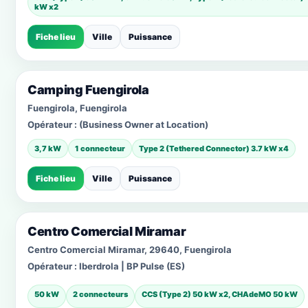
kW x2
Fiche lieu
Ville
Puissance
Camping Fuengirola
Fuengirola, Fuengirola
Opérateur :
(Business Owner at Location)
3,7 kW
1 connecteur
Type 2 (Tethered Connector) 3.7 kW x4
Fiche lieu
Ville
Puissance
Centro Comercial Miramar
Centro Comercial Miramar, 29640, Fuengirola
Opérateur :
Iberdrola | BP Pulse (ES)
50 kW
2 connecteurs
CCS (Type 2) 50 kW x2, CHAdeMO 50 kW