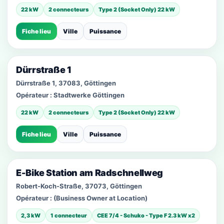
22 kW
2 connecteurs
Type 2 (Socket Only) 22 kW
Fiche lieu
Ville
Puissance
Dürrstraße 1
Dürrstraße 1, 37083, Göttingen
Opérateur :
Stadtwerke Göttingen
22 kW
2 connecteurs
Type 2 (Socket Only) 22 kW
Fiche lieu
Ville
Puissance
E-Bike Station am Radschnellweg
Robert-Koch-Straße, 37073, Göttingen
Opérateur :
(Business Owner at Location)
2,3 kW
1 connecteur
CEE 7/4 - Schuko - Type F 2.3 kW x2