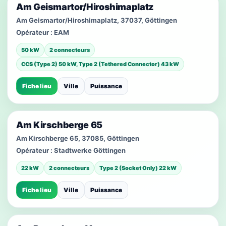
Am Geismartor/Hiroshimaplatz
Am Geismartor/Hiroshimaplatz, 37037, Göttingen
Opérateur :
EAM
50 kW
2 connecteurs
CCS (Type 2) 50 kW, Type 2 (Tethered Connector) 43 kW
Fiche lieu
Ville
Puissance
Am Kirschberge 65
Am Kirschberge 65, 37085, Göttingen
Opérateur :
Stadtwerke Göttingen
22 kW
2 connecteurs
Type 2 (Socket Only) 22 kW
Fiche lieu
Ville
Puissance