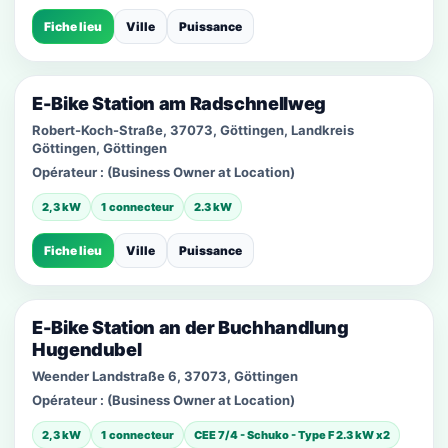
Fiche lieu
Ville
Puissance
E-Bike Station am Radschnellweg
Robert-Koch-Straße, 37073, Göttingen, Landkreis
Göttingen, Göttingen
Opérateur :
(Business Owner at Location)
2,3 kW
1 connecteur
2.3 kW
Fiche lieu
Ville
Puissance
E-Bike Station an der Buchhandlung
Hugendubel
Weender Landstraße 6, 37073, Göttingen
Opérateur :
(Business Owner at Location)
2,3 kW
1 connecteur
CEE 7/4 - Schuko - Type F 2.3 kW x2