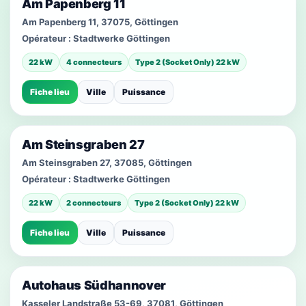
Am Papenberg 11
Am Papenberg 11, 37075, Göttingen
Opérateur :
Stadtwerke Göttingen
22 kW
4 connecteurs
Type 2 (Socket Only) 22 kW
Fiche lieu
Ville
Puissance
Am Steinsgraben 27
Am Steinsgraben 27, 37085, Göttingen
Opérateur :
Stadtwerke Göttingen
22 kW
2 connecteurs
Type 2 (Socket Only) 22 kW
Fiche lieu
Ville
Puissance
Autohaus Südhannover
Kasseler Landstraße 53-69, 37081, Göttingen