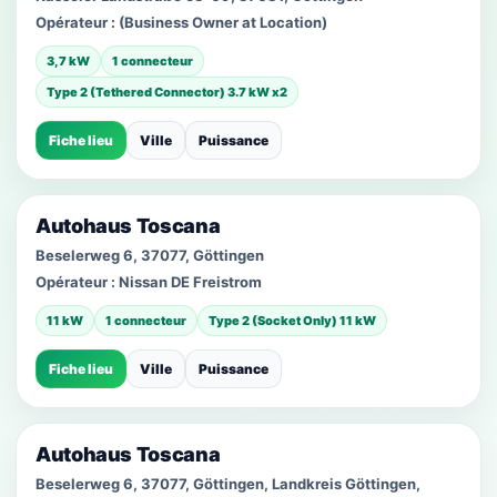
Opérateur :
(Business Owner at Location)
3,7 kW
1 connecteur
Type 2 (Tethered Connector) 3.7 kW x2
Fiche lieu
Ville
Puissance
Autohaus Toscana
Beselerweg 6, 37077, Göttingen
Opérateur :
Nissan DE Freistrom
11 kW
1 connecteur
Type 2 (Socket Only) 11 kW
Fiche lieu
Ville
Puissance
Autohaus Toscana
Beselerweg 6, 37077, Göttingen, Landkreis Göttingen,