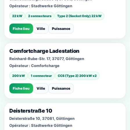
Opérateur :
Stadtwerke Göttingen
22 kW
2 connecteurs
Type 2 (Socket Only) 22 kW
Fiche lieu
Ville
Puissance
Comfortcharge Ladestation
Reinhard-Rube-Str. 17, 37077, Göttingen
Opérateur :
Comfortcharge
200 kW
1 connecteur
CCS (Type 2) 200 kW x2
Fiche lieu
Ville
Puissance
Deisterstraße 10
Deisterstraße 10, 37081, Göttingen
Opérateur :
Stadtwerke Göttingen