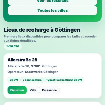
Voir les résultats
Toutes les villes
Lieux de recharge à Göttingen
Premiers lieux disponibles pour comparer les tarifs et accéder
aux fiches détaillées.
1-20 / 50
Allerstraße 28
Allerstraße 28, 37081, Göttingen
Opérateur :
Stadtwerke Göttingen
22 kW
2 connecteurs
Type 2 (Socket Only) 22 kW
Fiche lieu
Ville
Puissance