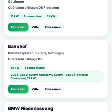
Göttingen
Opérateur :
Nissan DE Freistrom
11 kW
1 connecteur
11 kW
Fiche lieu
Ville
Puissance
Bahnhof
Bahnhofsplatz 1, 37073, Göttingen
Opérateur :
Allego BV
50 kW
3 connecteurs
CCS (Type 2) 50 kW, CHAdeMO 50 kW, Type 2 (Tethered
Connector) 22 kW
Fiche lieu
Ville
Puissance
BMW Niederlassung