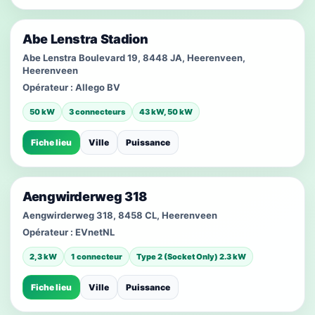
Abe Lenstra Stadion
Abe Lenstra Boulevard 19, 8448 JA, Heerenveen,
Heerenveen
Opérateur :
Allego BV
50 kW
3 connecteurs
43 kW, 50 kW
Fiche lieu
Ville
Puissance
Aengwirderweg 318
Aengwirderweg 318, 8458 CL, Heerenveen
Opérateur :
EVnetNL
2,3 kW
1 connecteur
Type 2 (Socket Only) 2.3 kW
Fiche lieu
Ville
Puissance