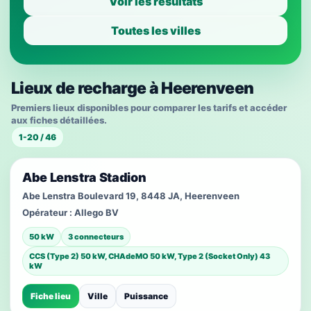
Voir les résultats
Toutes les villes
Lieux de recharge à Heerenveen
Premiers lieux disponibles pour comparer les tarifs et accéder
aux fiches détaillées.
1-20 / 46
Abe Lenstra Stadion
Abe Lenstra Boulevard 19, 8448 JA, Heerenveen
Opérateur :
Allego BV
50 kW
3 connecteurs
CCS (Type 2) 50 kW, CHAdeMO 50 kW, Type 2 (Socket Only) 43
kW
Fiche lieu
Ville
Puissance