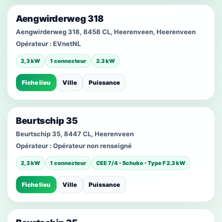
Aengwirderweg 318
Aengwirderweg 318, 8458 CL, Heerenveen, Heerenveen
Opérateur :
EVnetNL
2,3 kW
1 connecteur
2.3 kW
Fiche lieu
Ville
Puissance
Beurtschip 35
Beurtschip 35, 8447 CL, Heerenveen
Opérateur :
Opérateur non renseigné
2,3 kW
1 connecteur
CEE 7/4 - Schuko - Type F 2.3 kW
Fiche lieu
Ville
Puissance