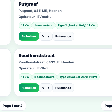
Putgraaf
Putgraaf, 6411 ME, Heerlen
Opérateur :
EVnetNL
11 kW
1 connecteur
Type 2 (Socket Only) 11 kW
Fiche lieu
Ville
Puissance
Roodborststraat
Roodborststraat, 6432 JE, Heerlen
Opérateur :
EVBox
11 kW
2 connecteurs
Type 2 (Socket Only) 11 kW
Fiche lieu
Ville
Puissance
Page 1 sur 2
Page