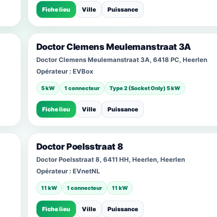
Fiche lieu
Ville
Puissance
Doctor Clemens Meulemanstraat 3A
Doctor Clemens Meulemanstraat 3A, 6418 PC, Heerlen
Opérateur :
EVBox
5 kW
1 connecteur
Type 2 (Socket Only) 5 kW
Fiche lieu
Ville
Puissance
Doctor Poelsstraat 8
Doctor Poelsstraat 8, 6411 HH, Heerlen, Heerlen
Opérateur :
EVnetNL
11 kW
1 connecteur
11 kW
Fiche lieu
Ville
Puissance