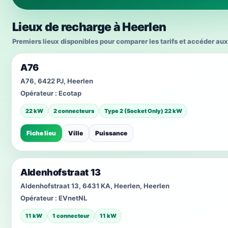
Lieux de recharge à Heerlen
Premiers lieux disponibles pour comparer les tarifs et accéder aux
A76
A76, 6422 PJ, Heerlen
Opérateur :
Ecotap
22 kW
2 connecteurs
Type 2 (Socket Only) 22 kW
Fiche lieu
Ville
Puissance
Aldenhofstraat 13
Aldenhofstraat 13, 6431 KA, Heerlen, Heerlen
Opérateur :
EVnetNL
11 kW
1 connecteur
11 kW