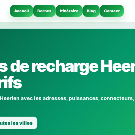
Accueil
Bornes
Itinéraire
Blog
Contact
 de recharge Heer
ifs
 Heerlen avec les adresses, puissances, connecteurs,
utes les villes