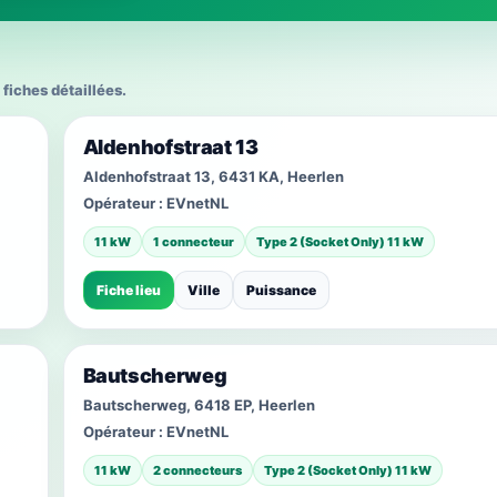
 fiches détaillées.
Aldenhofstraat 13
Aldenhofstraat 13, 6431 KA, Heerlen
Opérateur :
EVnetNL
11 kW
1 connecteur
Type 2 (Socket Only) 11 kW
Fiche lieu
Ville
Puissance
Bautscherweg
Bautscherweg, 6418 EP, Heerlen
Opérateur :
EVnetNL
11 kW
2 connecteurs
Type 2 (Socket Only) 11 kW