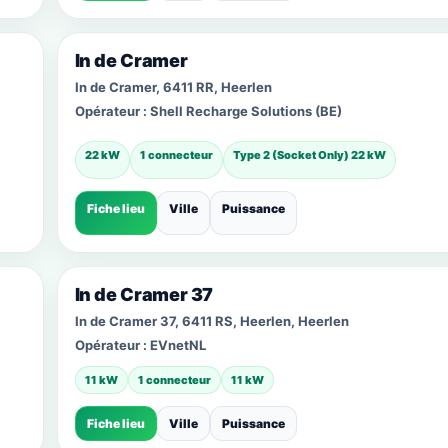
In de Cramer
In de Cramer, 6411 RR, Heerlen
Opérateur :
Shell Recharge Solutions (BE)
22 kW
1 connecteur
Type 2 (Socket Only) 22 kW
Fiche lieu
Ville
Puissance
In de Cramer 37
In de Cramer 37, 6411 RS, Heerlen, Heerlen
Opérateur :
EVnetNL
11 kW
1 connecteur
11 kW
Fiche lieu
Ville
Puissance