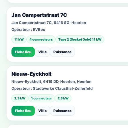
Jan Campertstraat 7C
Jan Campertstraat 7C, 6416 SG, Heerlen
Opérateur :
EVBox
11 kW
4 connecteurs
Type 2 (Socket Only) 11 kW
Fiche lieu
Ville
Puissance
Nieuw-Eyckholt
Nieuw-Eyckholt, 6419 DD, Heerlen, Heerlen
Opérateur :
Stadtwerke Clausthal-Zellerfeld
2,3 kW
1 connecteur
2.3 kW
Fiche lieu
Ville
Puissance