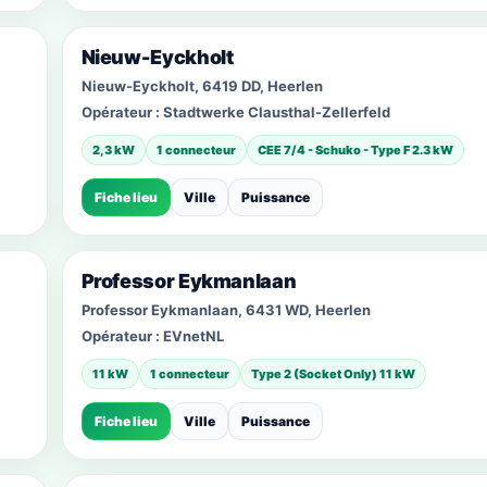
Nieuw-Eyckholt
Nieuw-Eyckholt, 6419 DD, Heerlen
Opérateur :
Stadtwerke Clausthal-Zellerfeld
2,3 kW
1 connecteur
CEE 7/4 - Schuko - Type F 2.3 kW
Fiche lieu
Ville
Puissance
Professor Eykmanlaan
Professor Eykmanlaan, 6431 WD, Heerlen
Opérateur :
EVnetNL
11 kW
1 connecteur
Type 2 (Socket Only) 11 kW
Fiche lieu
Ville
Puissance