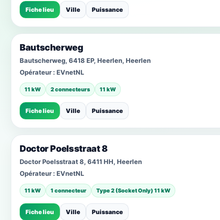
Fiche lieu
Ville
Puissance
Bautscherweg
Bautscherweg, 6418 EP, Heerlen, Heerlen
Opérateur :
EVnetNL
11 kW
2 connecteurs
11 kW
Fiche lieu
Ville
Puissance
Doctor Poelsstraat 8
Doctor Poelsstraat 8, 6411 HH, Heerlen
Opérateur :
EVnetNL
11 kW
1 connecteur
Type 2 (Socket Only) 11 kW
Fiche lieu
Ville
Puissance