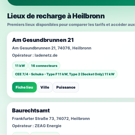
Lieux de recharge à Heilbronn
Premiers lieux disponibles pour comparer les tarifs et accéder aux
Am Gesundbrunnen 21
Am Gesundbrunnen 21, 74076, Heilbronn
Opérateur :
ladenetz.de
11 kW
16 connecteurs
CEE 7/4 - Schuko - Type F 11 kW, Type 2 (Socket Only) 11 kW
Fiche lieu
Ville
Puissance
Baurechtsamt
Frankfurter Straße 73, 74072, Heilbronn
Opérateur :
ZEAG Energie