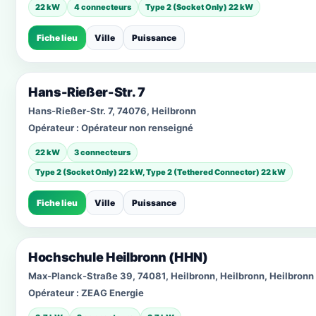
22 kW
4 connecteurs
Type 2 (Socket Only) 22 kW
Fiche lieu
Ville
Puissance
Hans-Rießer-Str. 7
Hans-Rießer-Str. 7, 74076, Heilbronn
Opérateur :
Opérateur non renseigné
22 kW
3 connecteurs
Type 2 (Socket Only) 22 kW, Type 2 (Tethered Connector) 22 kW
Fiche lieu
Ville
Puissance
Hochschule Heilbronn (HHN)
Max-Planck-Straße 39, 74081, Heilbronn, Heilbronn, Heilbronn
Opérateur :
ZEAG Energie