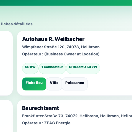
 fiches détaillées.
Autohaus R. Weilbacher
Wimpfener Straße 120, 74078, Heilbronn
Opérateur :
(Business Owner at Location)
50 kW
1 connecteur
CHAdeMO 50 kW
Fiche lieu
Ville
Puissance
Baurechtsamt
Frankfurter Straße 73, 74072, Heilbronn, Heilbronn, Heilb
Opérateur :
ZEAG Energie