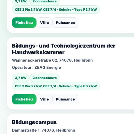
3,7 kW
2 connecteurs
CEE 3 Pin 3.7 kW, CEE 7/4 - Schuko - Type F 3.7 kW
Fiche lieu
Ville
Puissance
Bildungs- und Technologiezentrum der
Handwerkskammer
Wannenäckerstraße 62, 74078, Heilbronn
Opérateur :
ZEAG Energie
3,7 kW
2 connecteurs
CEE 3 Pin 3.7 kW, CEE 7/4 - Schuko - Type F 3.7 kW
Fiche lieu
Ville
Puissance
Bildungscampus
Dammstraße 1, 74076, Heilbronn