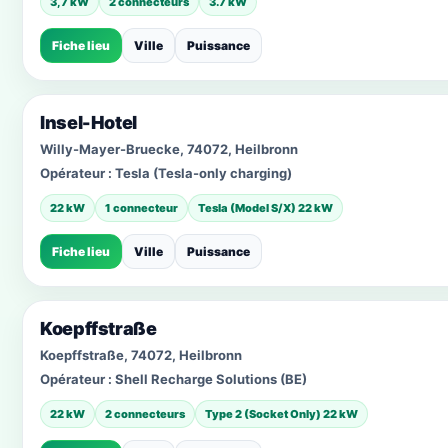
3,7 kW
2 connecteurs
3.7 kW
Fiche lieu
Ville
Puissance
Insel-Hotel
Willy-Mayer-Bruecke, 74072, Heilbronn
Opérateur :
Tesla (Tesla-only charging)
22 kW
1 connecteur
Tesla (Model S/X) 22 kW
Fiche lieu
Ville
Puissance
Koepffstraße
Koepffstraße, 74072, Heilbronn
Opérateur :
Shell Recharge Solutions (BE)
22 kW
2 connecteurs
Type 2 (Socket Only) 22 kW