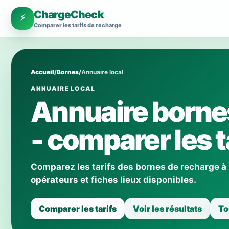
ChargeCheck
⚡
Comparer les tarifs de recharge
Accueil
/
Bornes
/
Annuaire local
ANNUAIRE LOCAL
Annuaire borne
- comparer les t
Comparez les tarifs des bornes de recharge à
opérateurs et fiches lieux disponibles.
Comparer les tarifs
Voir les résultats
To