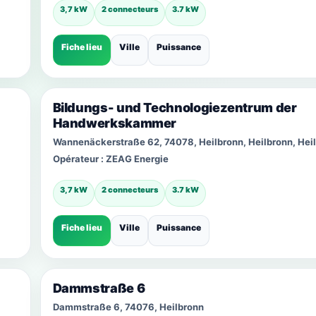
3,7 kW
2 connecteurs
3.7 kW
Fiche lieu
Ville
Puissance
Bildungs- und Technologiezentrum der
Handwerkskammer
Wannenäckerstraße 62, 74078, Heilbronn, Heilbronn, Hei
Opérateur :
ZEAG Energie
3,7 kW
2 connecteurs
3.7 kW
Fiche lieu
Ville
Puissance
Dammstraße 6
Dammstraße 6, 74076, Heilbronn