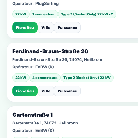
Opérateur :
PlugSurfing
22 kW
1 connecteur
Type 2 (Socket Only) 22 kW x2
Fiche lieu
Ville
Puissance
Ferdinand-Braun-Straße 26
Ferdinand-Braun-Straße 26, 74074, Heilbronn
Opérateur :
EnBW (D)
22 kW
4 connecteurs
Type 2 (Socket Only) 22 kW
Fiche lieu
Ville
Puissance
Gartenstraße 1
Gartenstraße 1, 74072, Heilbronn
Opérateur :
EnBW (D)