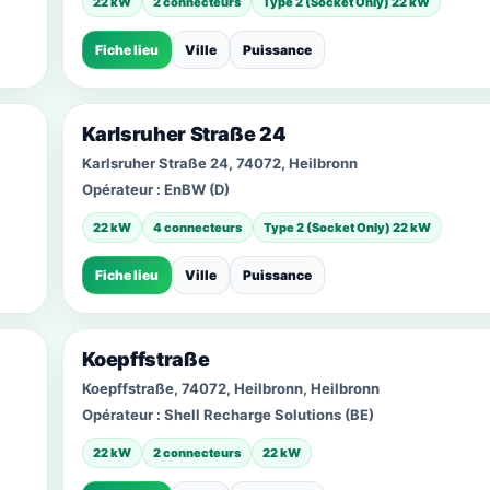
22 kW
2 connecteurs
Type 2 (Socket Only) 22 kW
Fiche lieu
Ville
Puissance
Karlsruher Straße 24
Karlsruher Straße 24, 74072, Heilbronn
Opérateur :
EnBW (D)
22 kW
4 connecteurs
Type 2 (Socket Only) 22 kW
Fiche lieu
Ville
Puissance
Koepffstraße
Koepffstraße, 74072, Heilbronn, Heilbronn
Opérateur :
Shell Recharge Solutions (BE)
22 kW
2 connecteurs
22 kW