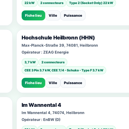
22 kW
2 connecteurs
Type 2 (Socket Only) 22 kW
Fiche lieu
Ville
Puissance
Hochschule Heilbronn (HHN)
Max-Planck-Straße 39, 74081, Heilbronn
Opérateur :
ZEAG Energie
3,7 kW
2 connecteurs
CEE 3 Pin 3.7 kW, CEE 7/4 - Schuko - Type F 3.7 kW
Fiche lieu
Ville
Puissance
Im Wannental 4
Im Wannental 4, 74074, Heilbronn
Opérateur :
EnBW (D)