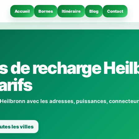
Accueil
Bornes
Itinéraire
Blog
Contact
s de recharge Heil
arifs
 Heilbronn avec les adresses, puissances, connecteur
utes les villes