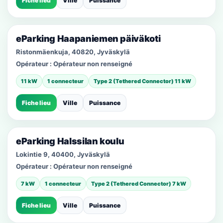
Fiche lieu
Ville
Puissance
eParking Haapaniemen päiväkoti
Ristonmäenkuja, 40820, Jyväskylä
Opérateur :
Opérateur non renseigné
11 kW
1 connecteur
Type 2 (Tethered Connector) 11 kW
Fiche lieu
Ville
Puissance
eParking Halssilan koulu
Lokintie 9, 40400, Jyväskylä
Opérateur :
Opérateur non renseigné
7 kW
1 connecteur
Type 2 (Tethered Connector) 7 kW
Fiche lieu
Ville
Puissance