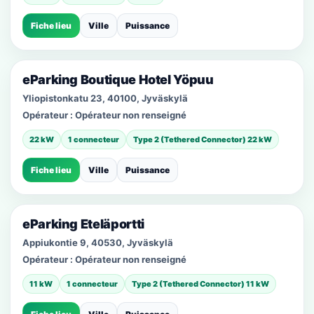
Fiche lieu
Ville
Puissance
eParking Boutique Hotel Yöpuu
Yliopistonkatu 23, 40100, Jyväskylä
Opérateur :
Opérateur non renseigné
22 kW
1 connecteur
Type 2 (Tethered Connector) 22 kW
Fiche lieu
Ville
Puissance
eParking Eteläportti
Appiukontie 9, 40530, Jyväskylä
Opérateur :
Opérateur non renseigné
11 kW
1 connecteur
Type 2 (Tethered Connector) 11 kW