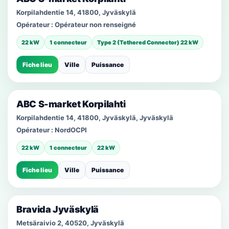
Korpilahdentie 14, 41800, Jyväskylä
Opérateur :
Opérateur non renseigné
22 kW
1 connecteur
Type 2 (Tethered Connector) 22 kW
Fiche lieu
Ville
Puissance
ABC S-market Korpilahti
Korpilahdentie 14, 41800, Jyväskylä, Jyväskylä
Opérateur :
NordOCPI
22 kW
1 connecteur
22 kW
Fiche lieu
Ville
Puissance
Bravida Jyväskylä
Metsäraivio 2, 40520, Jyväskylä