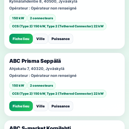
Kylmälahdentie 8, 40500, Jyväskylä
Opérateur :
Opérateur non renseigné
150 kW
2 connecteurs
CCS (Type 2) 150 kW, Type 2 (Tethered Connector) 22 kW
Fiche lieu
Ville
Puissance
ABC Prisma Seppälä
Ahjokatu 7, 40320, Jyväskylä
Opérateur :
Opérateur non renseigné
150 kW
2 connecteurs
CCS (Type 2) 150 kW, Type 2 (Tethered Connector) 22 kW
Fiche lieu
Ville
Puissance
ABC S-market Korpilahti