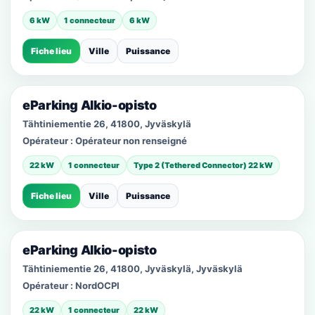
6 kW
1 connecteur
6 kW
Fiche lieu
Ville
Puissance
eParking Alkio-opisto
Tähtiniementie 26, 41800, Jyväskylä
Opérateur :
Opérateur non renseigné
22 kW
1 connecteur
Type 2 (Tethered Connector) 22 kW
Fiche lieu
Ville
Puissance
eParking Alkio-opisto
Tähtiniementie 26, 41800, Jyväskylä, Jyväskylä
Opérateur :
NordOCPI
22 kW
1 connecteur
22 kW