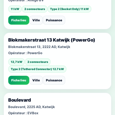
Opérateur :
Allego BV
11 kW
2 connecteurs
Type 2 (Socket Only) 11 kW
Fiche lieu
Ville
Puissance
Blokmakerstraat 13 Katwijk (PowerGo)
Blokmakerstraat 13, 2222 AD, Katwijk
Opérateur :
PowerGo
12,7 kW
2 connecteurs
Type 2 (Tethered Connector) 12.7 kW
Fiche lieu
Ville
Puissance
Boulevard
Boulevard, 2225 AD, Katwijk
Opérateur :
EVBox