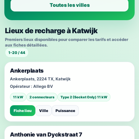
Toutes les villes
Lieux de recharge à Katwijk
Premiers lieux disponibles pour comparer les tarifs et accéder
aux fiches détaillées.
1-20 / 44
Ankerplaats
Ankerplaats, 2224 TX, Katwijk
Opérateur :
Allego BV
11 kW
2 connecteurs
Type 2 (Socket Only) 11 kW
Fiche lieu
Ville
Puissance
Anthonie van Dyckstraat 7