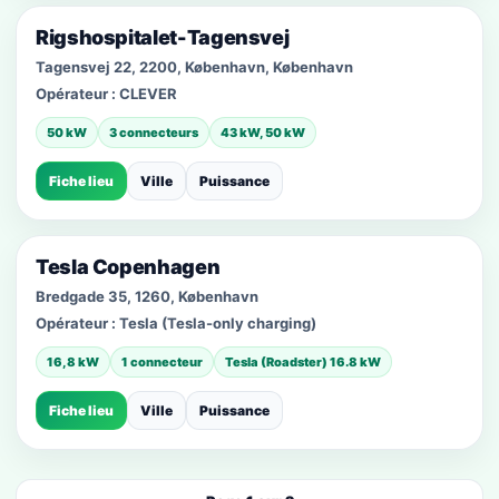
Rigshospitalet-Tagensvej
Tagensvej 22, 2200, København, København
Opérateur :
CLEVER
50 kW
3 connecteurs
43 kW, 50 kW
Fiche lieu
Ville
Puissance
Tesla Copenhagen
Bredgade 35, 1260, København
Opérateur :
Tesla (Tesla-only charging)
16,8 kW
1 connecteur
Tesla (Roadster) 16.8 kW
Fiche lieu
Ville
Puissance