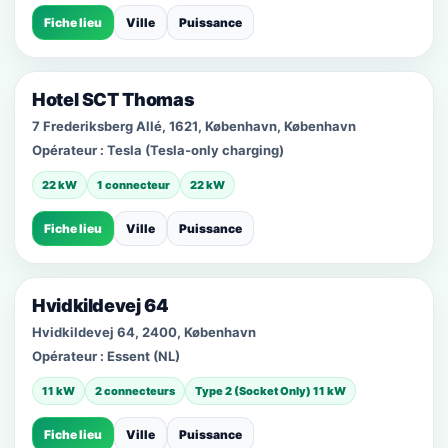
Fiche lieu
Ville
Puissance
Hotel SCT Thomas
7 Frederiksberg Allé, 1621, København, København
Opérateur :
Tesla (Tesla-only charging)
22 kW
1 connecteur
22 kW
Fiche lieu
Ville
Puissance
Hvidkildevej 64
Hvidkildevej 64, 2400, København
Opérateur :
Essent (NL)
11 kW
2 connecteurs
Type 2 (Socket Only) 11 kW
Fiche lieu
Ville
Puissance