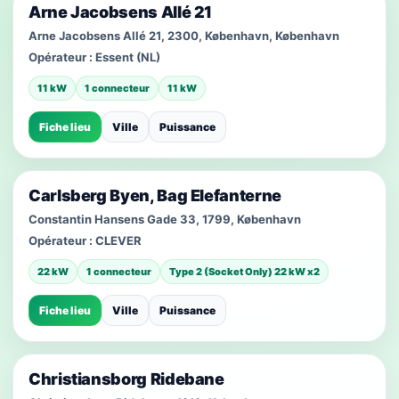
Arne Jacobsens Allé 21
Arne Jacobsens Allé 21, 2300, København, København
Opérateur :
Essent (NL)
11 kW
1 connecteur
11 kW
Fiche lieu
Ville
Puissance
Carlsberg Byen, Bag Elefanterne
Constantin Hansens Gade 33, 1799, København
Opérateur :
CLEVER
22 kW
1 connecteur
Type 2 (Socket Only) 22 kW x2
Fiche lieu
Ville
Puissance
Christiansborg Ridebane