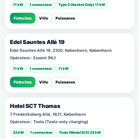
11 kW
1 connecteur
Type 2 (Socket Only) 11 kW
Fiche lieu
Ville
Puissance
Edel Sauntes Allé 19
Edel Sauntes Allé 19, 2100, København, København
Opérateur :
Essent (NL)
11 kW
1 connecteur
11 kW
Fiche lieu
Ville
Puissance
Hotel SCT Thomas
7 Frederiksberg Allé, 1621, København
Opérateur :
Tesla (Tesla-only charging)
22 kW
1 connecteur
Tesla (Model S/X) 22 kW