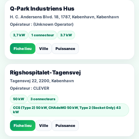
Q-Park Industriens Hus
H. C. Andersens Blvd. 18, 1787, København, København
Opérateur :
(Unknown Operator)
3,7 kW
1 connecteur
3.7 kW
Fiche lieu
Ville
Puissance
Rigshospitalet-Tagensvej
Tagensvej 22, 2200, København
Opérateur :
CLEVER
50 kW
3 connecteurs
CCS (Type 2) 50 kW, CHAdeMO 50 kW, Type 2 (Socket Only) 43
kW
Fiche lieu
Ville
Puissance