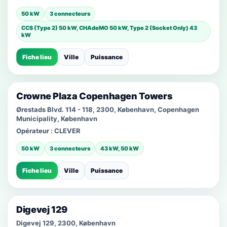
50 kW
3 connecteurs
CCS (Type 2) 50 kW, CHAdeMO 50 kW, Type 2 (Socket Only) 43
kW
Fiche lieu
Ville
Puissance
Crowne Plaza Copenhagen Towers
Ørestads Blvd. 114 - 118, 2300, København, Copenhagen
Municipality, København
Opérateur :
CLEVER
50 kW
3 connecteurs
43 kW, 50 kW
Fiche lieu
Ville
Puissance
Digevej 129
Digevej 129, 2300, København