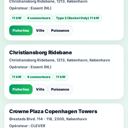
Christiansborg Ridebane, 1213, København
Opérateur :
Essent (NL)
11 kW
4 connecteurs
Type 2 (Socket Only) 11 kW
Fiche lieu
Ville
Puissance
Christiansborg Ridebane
Christiansborg Ridebane, 1213, København, København
Opérateur :
Essent (NL)
11 kW
4 connecteurs
11 kW
Fiche lieu
Ville
Puissance
Crowne Plaza Copenhagen Towers
Ørestads Blvd. 114 - 118, 2300, København
Opérateur :
CLEVER