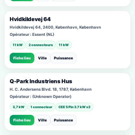
Hvidkildevej 64
Hvidkildevej 64, 2400, København, København
Opérateur :
Essent (NL)
11 kW
2 connecteurs
11 kW
Fiche lieu
Ville
Puissance
Q-Park Industriens Hus
H. C. Andersens Blvd. 18, 1787, København
Opérateur :
(Unknown Operator)
3,7 kW
1 connecteur
CEE 5 Pin 3.7 kW x2
Fiche lieu
Ville
Puissance