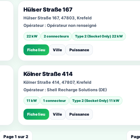
Hülser Straße 167
Hülser Straße 167, 47803, Krefeld
Opérateur :
Opérateur non renseigné
22 kW
2 connecteurs
Type 2 (Socket Only) 22 kW
Fiche lieu
Ville
Puissance
Kölner Straße 414
Kölner Straße 414, 47807, Krefeld
Opérateur :
Shell Recharge Solutions (DE)
11 kW
1 connecteur
Type 2 (Socket Only) 11 kW
Fiche lieu
Ville
Puissance
Page 1 sur 2
Page