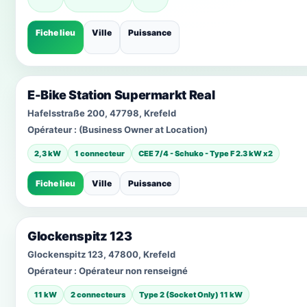
Fiche lieu
Ville
Puissance
E-Bike Station Supermarkt Real
Hafelsstraße 200, 47798, Krefeld
Opérateur :
(Business Owner at Location)
2,3 kW
1 connecteur
CEE 7/4 - Schuko - Type F 2.3 kW x2
Fiche lieu
Ville
Puissance
Glockenspitz 123
Glockenspitz 123, 47800, Krefeld
Opérateur :
Opérateur non renseigné
11 kW
2 connecteurs
Type 2 (Socket Only) 11 kW