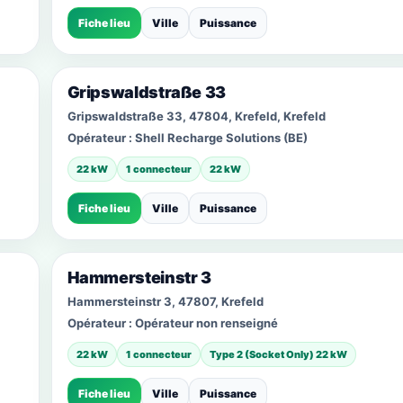
Fiche lieu
Ville
Puissance
Gripswaldstraße 33
Gripswaldstraße 33, 47804, Krefeld, Krefeld
Opérateur :
Shell Recharge Solutions (BE)
22 kW
1 connecteur
22 kW
Fiche lieu
Ville
Puissance
Hammersteinstr 3
Hammersteinstr 3, 47807, Krefeld
Opérateur :
Opérateur non renseigné
22 kW
1 connecteur
Type 2 (Socket Only) 22 kW
Fiche lieu
Ville
Puissance