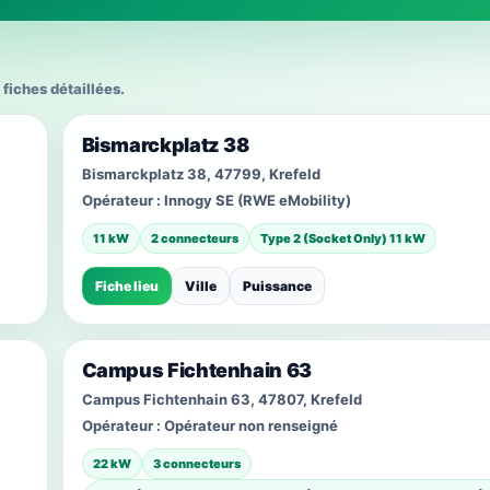
 fiches détaillées.
Bismarckplatz 38
Bismarckplatz 38, 47799, Krefeld
Opérateur :
Innogy SE (RWE eMobility)
11 kW
2 connecteurs
Type 2 (Socket Only) 11 kW
Fiche lieu
Ville
Puissance
Campus Fichtenhain 63
Campus Fichtenhain 63, 47807, Krefeld
Opérateur :
Opérateur non renseigné
22 kW
3 connecteurs