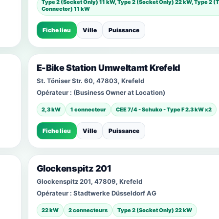
Type 2 (Socket Only) 11 kW, Type 2 (Socket Only) 22 kW, Type 2 (
Connector) 11 kW
Fiche lieu
Ville
Puissance
E-Bike Station Umweltamt Krefeld
St. Töniser Str. 60, 47803, Krefeld
Opérateur :
(Business Owner at Location)
2,3 kW
1 connecteur
CEE 7/4 - Schuko - Type F 2.3 kW x2
Fiche lieu
Ville
Puissance
Glockenspitz 201
Glockenspitz 201, 47809, Krefeld
Opérateur :
Stadtwerke Düsseldorf AG
22 kW
2 connecteurs
Type 2 (Socket Only) 22 kW