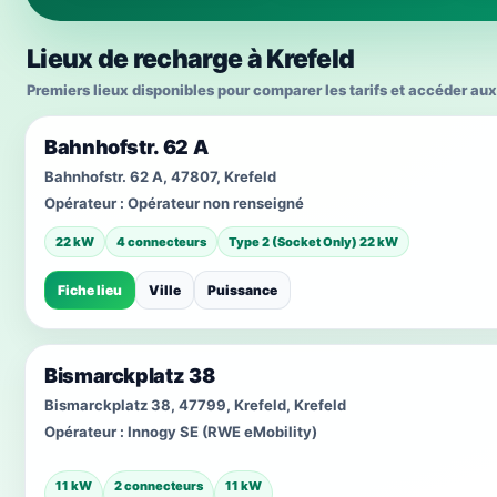
Lieux de recharge à Krefeld
Premiers lieux disponibles pour comparer les tarifs et accéder aux
Bahnhofstr. 62 A
Bahnhofstr. 62 A, 47807, Krefeld
Opérateur :
Opérateur non renseigné
22 kW
4 connecteurs
Type 2 (Socket Only) 22 kW
Fiche lieu
Ville
Puissance
Bismarckplatz 38
Bismarckplatz 38, 47799, Krefeld, Krefeld
Opérateur :
Innogy SE (RWE eMobility)
11 kW
2 connecteurs
11 kW