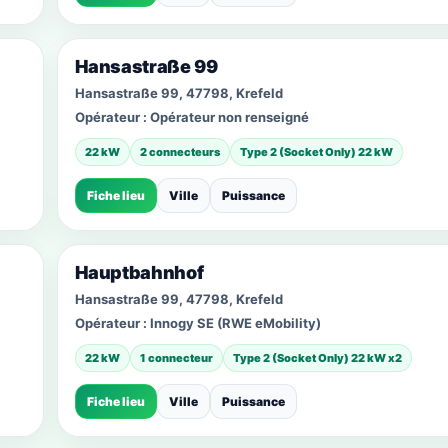
Hansastraße 99
Hansastraße 99, 47798, Krefeld
Opérateur :
Opérateur non renseigné
22 kW
2 connecteurs
Type 2 (Socket Only) 22 kW
Fiche lieu
Ville
Puissance
Hauptbahnhof
Hansastraße 99, 47798, Krefeld
Opérateur :
Innogy SE (RWE eMobility)
22 kW
1 connecteur
Type 2 (Socket Only) 22 kW x2
Fiche lieu
Ville
Puissance