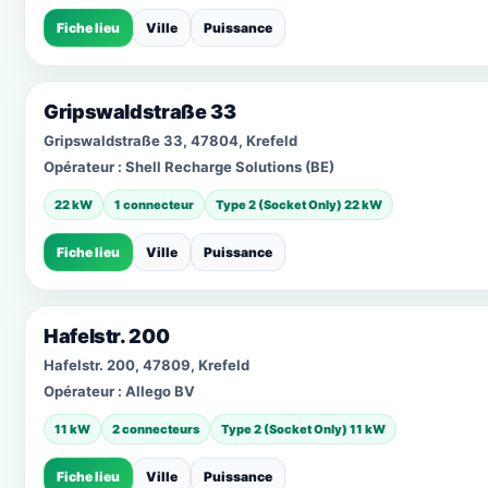
Fiche lieu
Ville
Puissance
Gripswaldstraße 33
Gripswaldstraße 33, 47804, Krefeld
Opérateur :
Shell Recharge Solutions (BE)
22 kW
1 connecteur
Type 2 (Socket Only) 22 kW
Fiche lieu
Ville
Puissance
Hafelstr. 200
Hafelstr. 200, 47809, Krefeld
Opérateur :
Allego BV
11 kW
2 connecteurs
Type 2 (Socket Only) 11 kW
Fiche lieu
Ville
Puissance