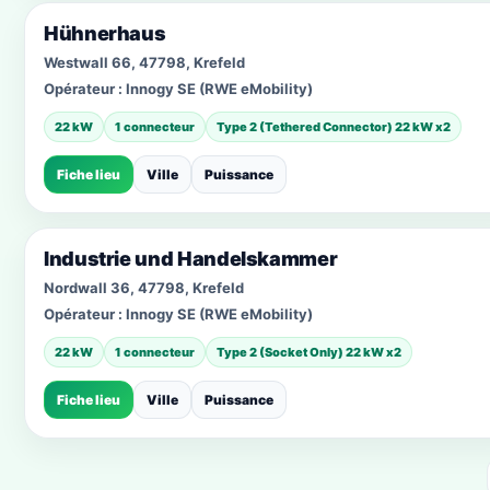
Hühnerhaus
Westwall 66, 47798, Krefeld
Opérateur :
Innogy SE (RWE eMobility)
22 kW
1 connecteur
Type 2 (Tethered Connector) 22 kW x2
Fiche lieu
Ville
Puissance
Industrie und Handelskammer
Nordwall 36, 47798, Krefeld
Opérateur :
Innogy SE (RWE eMobility)
22 kW
1 connecteur
Type 2 (Socket Only) 22 kW x2
Fiche lieu
Ville
Puissance