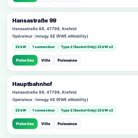
Hansastraße 99
Hansastraße 88, 47798, Krefeld
Opérateur :
Innogy SE (RWE eMobility)
22 kW
1 connecteur
Type 2 (Socket Only) 22 kW x2
Fiche lieu
Ville
Puissance
Hauptbahnhof
Hansastraße 99, 47798, Krefeld
Opérateur :
Innogy SE (RWE eMobility)
22 kW
1 connecteur
Type 2 (Socket Only) 22 kW x2
Fiche lieu
Ville
Puissance