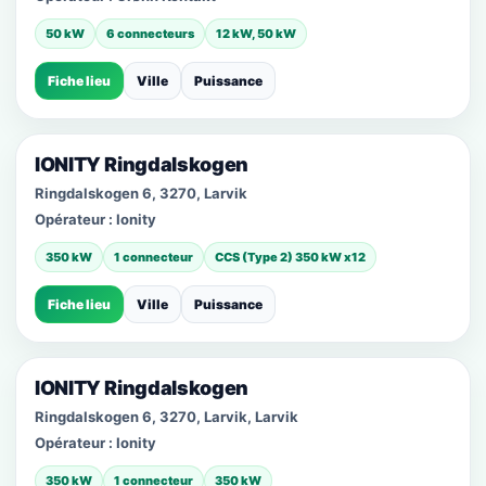
50 kW
6 connecteurs
12 kW, 50 kW
Fiche lieu
Ville
Puissance
IONITY Ringdalskogen
Ringdalskogen 6, 3270, Larvik
Opérateur :
Ionity
350 kW
1 connecteur
CCS (Type 2) 350 kW x12
Fiche lieu
Ville
Puissance
IONITY Ringdalskogen
Ringdalskogen 6, 3270, Larvik, Larvik
Opérateur :
Ionity
350 kW
1 connecteur
350 kW