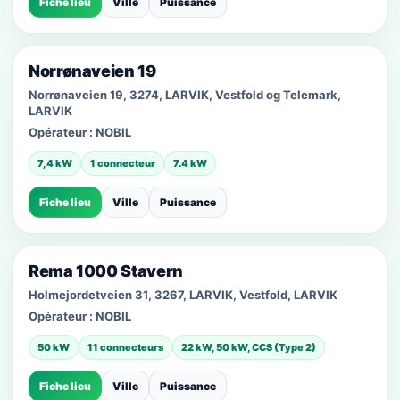
Fiche lieu
Ville
Puissance
Norrønaveien 19
Norrønaveien 19, 3274, LARVIK, Vestfold og Telemark,
LARVIK
Opérateur :
NOBIL
7,4 kW
1 connecteur
7.4 kW
Fiche lieu
Ville
Puissance
Rema 1000 Stavern
Holmejordetveien 31, 3267, LARVIK, Vestfold, LARVIK
Opérateur :
NOBIL
50 kW
11 connecteurs
22 kW, 50 kW, CCS (Type 2)
Fiche lieu
Ville
Puissance