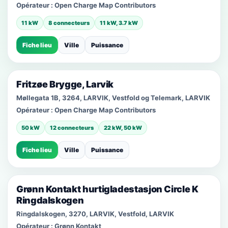
Opérateur :
Open Charge Map Contributors
11 kW
8 connecteurs
11 kW, 3.7 kW
Fiche lieu
Ville
Puissance
Fritzøe Brygge, Larvik
Møllegata 1B, 3264, LARVIK, Vestfold og Telemark, LARVIK
Opérateur :
Open Charge Map Contributors
50 kW
12 connecteurs
22 kW, 50 kW
Fiche lieu
Ville
Puissance
Grønn Kontakt hurtigladestasjon Circle K
Ringdalskogen
Ringdalskogen, 3270, LARVIK, Vestfold, LARVIK
Opérateur :
Grønn Kontakt