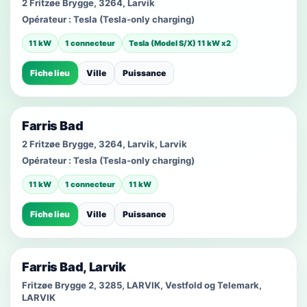
2 Fritzøe Brygge, 3264, Larvik
Opérateur :
Tesla (Tesla-only charging)
11 kW
1 connecteur
Tesla (Model S/X) 11 kW x2
Fiche lieu
Ville
Puissance
Farris Bad
2 Fritzøe Brygge, 3264, Larvik, Larvik
Opérateur :
Tesla (Tesla-only charging)
11 kW
1 connecteur
11 kW
Fiche lieu
Ville
Puissance
Farris Bad, Larvik
Fritzøe Brygge 2, 3285, LARVIK, Vestfold og Telemark,
LARVIK