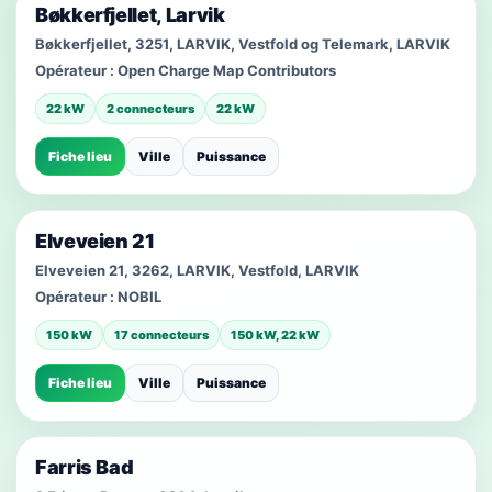
Bøkkerfjellet, Larvik
Bøkkerfjellet, 3251, LARVIK, Vestfold og Telemark, LARVIK
Opérateur :
Open Charge Map Contributors
22 kW
2 connecteurs
22 kW
Fiche lieu
Ville
Puissance
Elveveien 21
Elveveien 21, 3262, LARVIK, Vestfold, LARVIK
Opérateur :
NOBIL
150 kW
17 connecteurs
150 kW, 22 kW
Fiche lieu
Ville
Puissance
Farris Bad