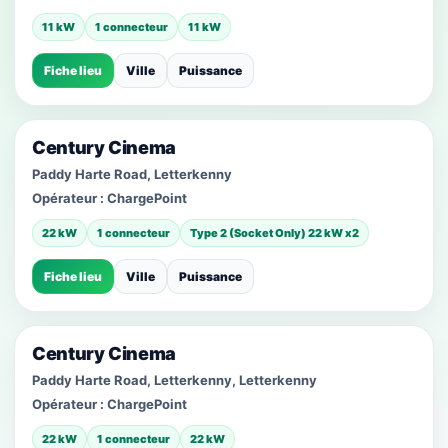
11 kW
1 connecteur
11 kW
Fiche lieu
Ville
Puissance
Century Cinema
Paddy Harte Road, Letterkenny
Opérateur :
ChargePoint
22 kW
1 connecteur
Type 2 (Socket Only) 22 kW x2
Fiche lieu
Ville
Puissance
Century Cinema
Paddy Harte Road, Letterkenny, Letterkenny
Opérateur :
ChargePoint
22 kW
1 connecteur
22 kW