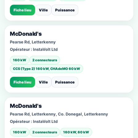
Fiche lieu
Ville
Puissance
McDonald's
Pearse Rd, Letterkenny
Opérateur :
InstaVolt Ltd
160 kW
2 connecteurs
CCS (Type 2) 160 kW, CHAdeMO 60 kW
Fiche lieu
Ville
Puissance
McDonald's
Pearse Rd, Letterkenny, Co. Donegal, Letterkenny
Opérateur :
InstaVolt Ltd
160 kW
2 connecteurs
160 kW, 60 kW