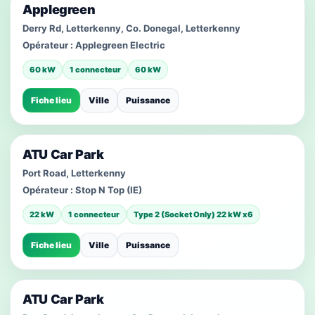
Applegreen
Derry Rd, Letterkenny, Co. Donegal, Letterkenny
Opérateur :
Applegreen Electric
60 kW
1 connecteur
60 kW
Fiche lieu
Ville
Puissance
ATU Car Park
Port Road, Letterkenny
Opérateur :
Stop N Top (IE)
22 kW
1 connecteur
Type 2 (Socket Only) 22 kW x6
Fiche lieu
Ville
Puissance
ATU Car Park