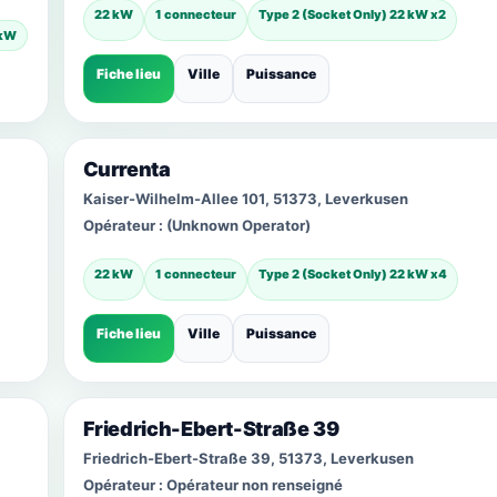
22 kW
1 connecteur
Type 2 (Socket Only) 22 kW x2
 kW
Fiche lieu
Ville
Puissance
Currenta
Kaiser-Wilhelm-Allee 101, 51373, Leverkusen
Opérateur :
(Unknown Operator)
22 kW
1 connecteur
Type 2 (Socket Only) 22 kW x4
Fiche lieu
Ville
Puissance
Friedrich-Ebert-Straße 39
Friedrich-Ebert-Straße 39, 51373, Leverkusen
Opérateur :
Opérateur non renseigné