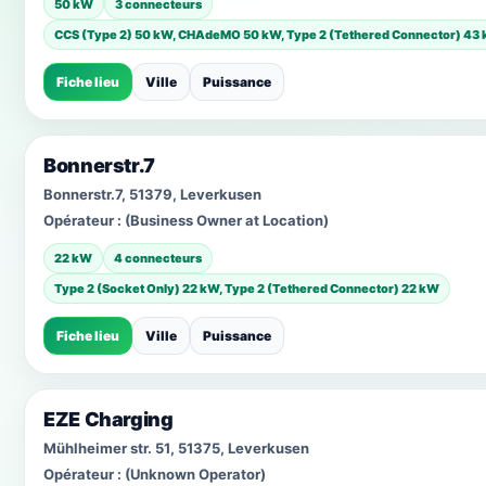
50 kW
3 connecteurs
CCS (Type 2) 50 kW, CHAdeMO 50 kW, Type 2 (Tethered Connector) 43
Fiche lieu
Ville
Puissance
Bonnerstr.7
Bonnerstr.7, 51379, Leverkusen
Opérateur :
(Business Owner at Location)
22 kW
4 connecteurs
Type 2 (Socket Only) 22 kW, Type 2 (Tethered Connector) 22 kW
Fiche lieu
Ville
Puissance
EZE Charging
Mühlheimer str. 51, 51375, Leverkusen
Opérateur :
(Unknown Operator)