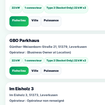
22 kW
1 connecteur
Type 2 (Socket Only) 22 kW x2
Fiche lieu
Ville
Puissance
GBO Parkhaus
Günther-Weisenborn-Straße 21, 51379, Leverkusen
Opérateur :
(Business Owner at Location)
22 kW
1 connecteur
Type 2 (Socket Only) 22 kW x2
Fiche lieu
Ville
Puissance
Im Eisholz 3
Im Eisholz 3, 51373, Leverkusen
Opérateur :
Opérateur non renseigné