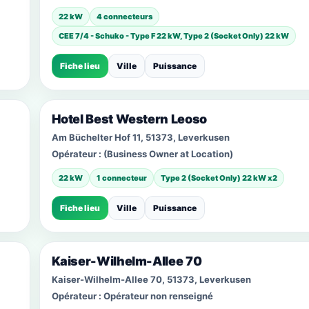
22 kW
4 connecteurs
CEE 7/4 - Schuko - Type F 22 kW, Type 2 (Socket Only) 22 kW
Fiche lieu
Ville
Puissance
Hotel Best Western Leoso
Am Büchelter Hof 11, 51373, Leverkusen
Opérateur :
(Business Owner at Location)
22 kW
1 connecteur
Type 2 (Socket Only) 22 kW x2
Fiche lieu
Ville
Puissance
Kaiser-Wilhelm-Allee 70
Kaiser-Wilhelm-Allee 70, 51373, Leverkusen
Opérateur :
Opérateur non renseigné