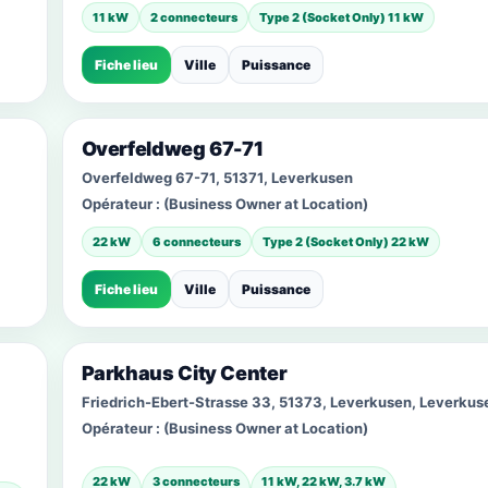
11 kW
2 connecteurs
Type 2 (Socket Only) 11 kW
Fiche lieu
Ville
Puissance
Overfeldweg 67-71
Overfeldweg 67-71, 51371, Leverkusen
Opérateur :
(Business Owner at Location)
22 kW
6 connecteurs
Type 2 (Socket Only) 22 kW
Fiche lieu
Ville
Puissance
Parkhaus City Center
Friedrich-Ebert-Strasse 33, 51373, Leverkusen, Leverkus
Opérateur :
(Business Owner at Location)
22 kW
3 connecteurs
11 kW, 22 kW, 3.7 kW