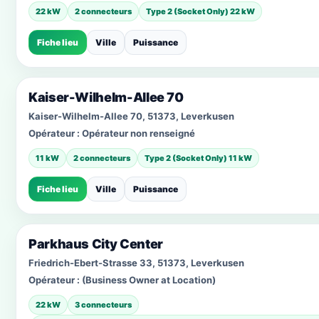
22 kW
2 connecteurs
Type 2 (Socket Only) 22 kW
Fiche lieu
Ville
Puissance
Kaiser-Wilhelm-Allee 70
Kaiser-Wilhelm-Allee 70, 51373, Leverkusen
Opérateur :
Opérateur non renseigné
11 kW
2 connecteurs
Type 2 (Socket Only) 11 kW
Fiche lieu
Ville
Puissance
Parkhaus City Center
Friedrich-Ebert-Strasse 33, 51373, Leverkusen
Opérateur :
(Business Owner at Location)
22 kW
3 connecteurs