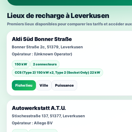
Lieux de recharge à Leverkusen
Premiers lieux disponibles pour comparer les tarifs et accéder aux
Aldi Süd Bonner Straße
Bonner Straße 2c, 51379, Leverkusen
Opérateur :
(Unknown Operator)
150 kW
2 connecteurs
CCS (Type 2) 150 kW x2, Type 2 (Socket Only) 22 kW
Fiche lieu
Ville
Puissance
Autowerkstatt A.T.U.
Stixchesstraße 137, 51377, Leverkusen
Opérateur :
Allego BV