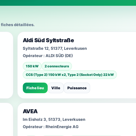
 fiches détaillées.
Aldi Süd Syltstraße
Syltstraße 12, 51377, Leverkusen
Opérateur :
ALDI SÜD (DE)
150 kW
2 connecteurs
CCS (Type 2) 150 kW x2, Type 2 (Socket Only) 22 kW
Fiche lieu
Ville
Puissance
AVEA
Im Eisholz 3, 51373, Leverkusen
Opérateur :
RheinEnergie AG