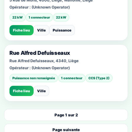
5 Rue de Mons, 4000, Liège, Wallonie, Liège
Opérateur :
(Unknown Operator)
22 kW
1 connecteur
22 kW
Fiche lieu
Ville
Puissance
Rue Alfred Defuisseaux
Rue Alfred Defuisseaux, 4340, Liège
Opérateur :
(Unknown Operator)
Puissance non renseignée
1 connecteur
CCS (Type 2)
Fiche lieu
Ville
Page 1 sur 2
Page suivante