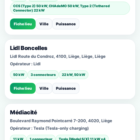
CCS (Type 2) 50 kW, CHAdeMO 50 kW, Type 2 (Tethered
Connector) 22 kW
Fiche lieu
Ville
Puissance
Lidl Boncelles
Lidl Route du Condroz, 4100, Liège, Liège, Liège
Opérateur :
Lidl
50 kW
3 connecteurs
22 kW, 50 kW
Fiche lieu
Ville
Puissance
Médiacité
Boulevard Raymond Pointcarré 7-200, 4020, Liège
Opérateur :
Tesla (Tesla-only charging)
11 kW
1 connecteur
Tesla (Model S/X) 11 kW x4