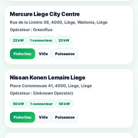
Mercure Liege City Centre
Rue de la Linière 36, 4000, Liège, Wallonia, Liège
Opérateur :
Greenflux
22 kW
1 connecteur
22 kW
Fiche lieu
Ville
Puissance
Nissan Konen Lemaire Liege
Place Coronmeuse 41, 4000, Liege, Liege
Opérateur :
(Unknown Operator)
50 kW
1 connecteur
50 kW
Fiche lieu
Ville
Puissance