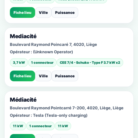
Fiche lieu
Ville
Puissance
Mediacité
Boulevard Raymond Poincaré 7, 4020, Liège
Opérateur :
(Unknown Operator)
3,7 kW
1 connecteur
CEE 7/4 - Schuko - Type F 3.7 kW x2
Fiche lieu
Ville
Puissance
Médiacité
Boulevard Raymond Pointcarré 7-200, 4020, Liège, Liège
Opérateur :
Tesla (Tesla-only charging)
11 kW
1 connecteur
11 kW