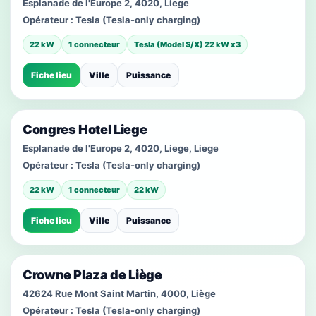
Esplanade de l'Europe 2, 4020, Liege
Opérateur :
Tesla (Tesla-only charging)
22 kW
1 connecteur
Tesla (Model S/X) 22 kW x3
Fiche lieu
Ville
Puissance
Congres Hotel Liege
Esplanade de l'Europe 2, 4020, Liege, Liege
Opérateur :
Tesla (Tesla-only charging)
22 kW
1 connecteur
22 kW
Fiche lieu
Ville
Puissance
Crowne Plaza de Liège
42624 Rue Mont Saint Martin, 4000, Liège
Opérateur :
Tesla (Tesla-only charging)