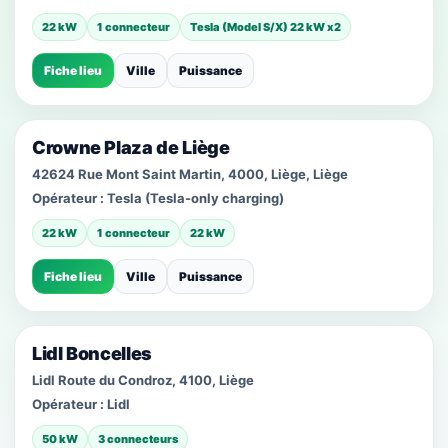
22 kW
1 connecteur
Tesla (Model S/X) 22 kW x2
Fiche lieu
Ville
Puissance
Crowne Plaza de Liège
42624 Rue Mont Saint Martin, 4000, Liège, Liège
Opérateur :
Tesla (Tesla-only charging)
22 kW
1 connecteur
22 kW
Fiche lieu
Ville
Puissance
Lidl Boncelles
Lidl Route du Condroz, 4100, Liège
Opérateur :
Lidl
50 kW
3 connecteurs