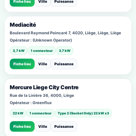
Fiche lieu
Ville
Puissance
Mediacité
Boulevard Raymond Poincaré 7, 4020, Liège, Liège, Liège
Opérateur :
(Unknown Operator)
3,7 kW
1 connecteur
3.7 kW
Fiche lieu
Ville
Puissance
Mercure Liege City Centre
Rue de la Linière 36, 4000, Liège
Opérateur :
Greenflux
22 kW
1 connecteur
Type 2 (Socket Only) 22 kW x3
Fiche lieu
Ville
Puissance