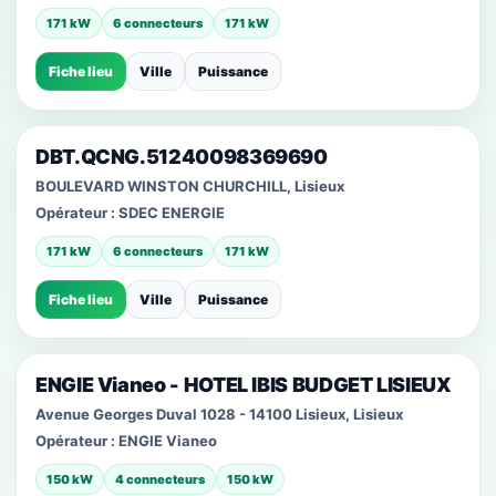
171 kW
6 connecteurs
171 kW
Fiche lieu
Ville
Puissance
DBT.QCNG.51240098369690
BOULEVARD WINSTON CHURCHILL, Lisieux
Opérateur :
SDEC ENERGIE
171 kW
6 connecteurs
171 kW
Fiche lieu
Ville
Puissance
ENGIE Vianeo - HOTEL IBIS BUDGET LISIEUX
Avenue Georges Duval 1028 - 14100 Lisieux, Lisieux
Opérateur :
ENGIE Vianeo
150 kW
4 connecteurs
150 kW