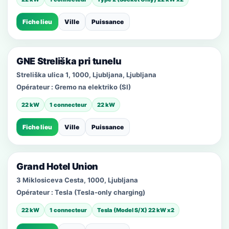
Fiche lieu
Ville
Puissance
GNE Streliška pri tunelu
Streliška ulica 1, 1000, Ljubljana, Ljubljana
Opérateur :
Gremo na elektriko (SI)
22 kW
1 connecteur
22 kW
Fiche lieu
Ville
Puissance
Grand Hotel Union
3 Miklosiceva Cesta, 1000, Ljubljana
Opérateur :
Tesla (Tesla-only charging)
22 kW
1 connecteur
Tesla (Model S/X) 22 kW x2