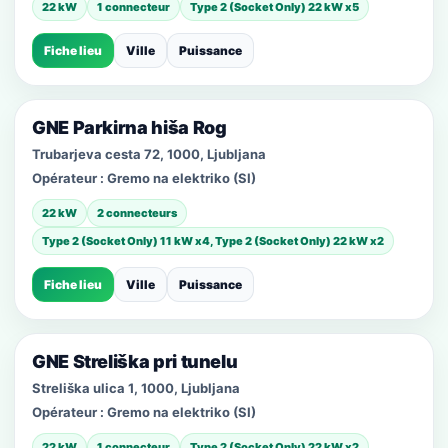
22 kW
1 connecteur
Type 2 (Socket Only) 22 kW x5
Fiche lieu
Ville
Puissance
GNE Parkirna hiša Rog
Trubarjeva cesta 72, 1000, Ljubljana
Opérateur :
Gremo na elektriko (SI)
22 kW
2 connecteurs
Type 2 (Socket Only) 11 kW x4, Type 2 (Socket Only) 22 kW x2
Fiche lieu
Ville
Puissance
GNE Streliška pri tunelu
Streliška ulica 1, 1000, Ljubljana
Opérateur :
Gremo na elektriko (SI)
22 kW
1 connecteur
Type 2 (Socket Only) 22 kW x2