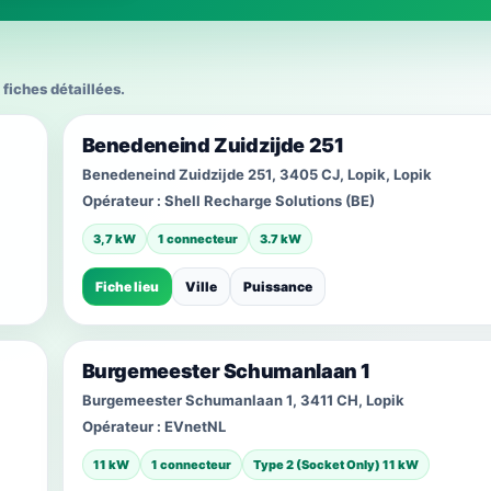
 fiches détaillées.
Benedeneind Zuidzijde 251
Benedeneind Zuidzijde 251, 3405 CJ, Lopik, Lopik
Opérateur :
Shell Recharge Solutions (BE)
3,7 kW
1 connecteur
3.7 kW
Fiche lieu
Ville
Puissance
Burgemeester Schumanlaan 1
Burgemeester Schumanlaan 1, 3411 CH, Lopik
Opérateur :
EVnetNL
11 kW
1 connecteur
Type 2 (Socket Only) 11 kW