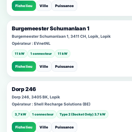
Fiche lieu
Ville
Puissance
Burgemeester Schumanlaan 1
Burgemeester Schumanlaan 1, 3411 CH, Lopik, Lopik
Opérateur :
EVnetNL
11 kW
1 connecteur
11 kW
Fiche lieu
Ville
Puissance
Dorp 246
Dorp 246, 3405 BK, Lopik
Opérateur :
Shell Recharge Solutions (BE)
3,7 kW
1 connecteur
Type 2 (Socket Only) 3.7 kW
Fiche lieu
Ville
Puissance