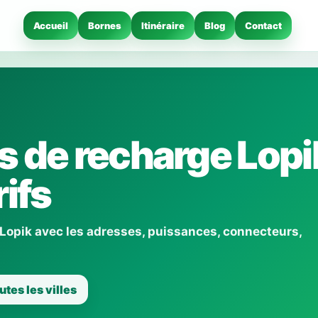
Accueil
Bornes
Itinéraire
Blog
Contact
 de recharge Lopi
ifs
 Lopik avec les adresses, puissances, connecteurs,
utes les villes