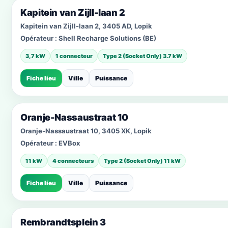
Kapitein van Zijll-laan 2
Kapitein van Zijll-laan 2, 3405 AD, Lopik
Opérateur :
Shell Recharge Solutions (BE)
3,7 kW
1 connecteur
Type 2 (Socket Only) 3.7 kW
Fiche lieu
Ville
Puissance
Oranje-Nassaustraat 10
Oranje-Nassaustraat 10, 3405 XK, Lopik
Opérateur :
EVBox
11 kW
4 connecteurs
Type 2 (Socket Only) 11 kW
Fiche lieu
Ville
Puissance
Rembrandtsplein 3