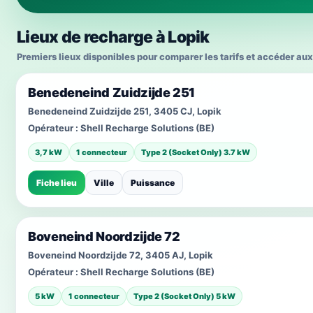
Lieux de recharge à Lopik
Premiers lieux disponibles pour comparer les tarifs et accéder aux
Benedeneind Zuidzijde 251
Benedeneind Zuidzijde 251, 3405 CJ, Lopik
Opérateur :
Shell Recharge Solutions (BE)
3,7 kW
1 connecteur
Type 2 (Socket Only) 3.7 kW
Fiche lieu
Ville
Puissance
Boveneind Noordzijde 72
Boveneind Noordzijde 72, 3405 AJ, Lopik
Opérateur :
Shell Recharge Solutions (BE)
5 kW
1 connecteur
Type 2 (Socket Only) 5 kW