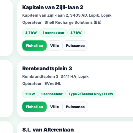
Kapitein van Zijll-laan 2
Kapitein van Zijll-laan 2, 3405 AD, Lopik, Lopik
Opérateur :
Shell Recharge Solutions (BE)
3,7 kW
1 connecteur
3.7 kW
Fiche lieu
Ville
Puissance
Rembrandtsplein 3
Rembrandtsplein 3, 3411 HA, Lopik
Opérateur :
EVnetNL
11 kW
1 connecteur
Type 2 (Socket Only) 11 kW
Fiche lieu
Ville
Puissance
S.L. van Alterenlaan