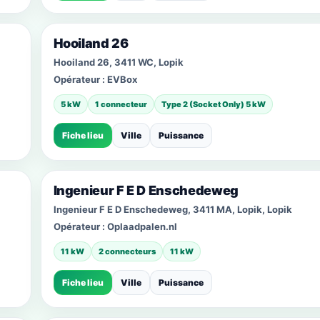
Hooiland 26
Hooiland 26, 3411 WC, Lopik
Opérateur :
EVBox
5 kW
1 connecteur
Type 2 (Socket Only) 5 kW
Fiche lieu
Ville
Puissance
Ingenieur F E D Enschedeweg
Ingenieur F E D Enschedeweg, 3411 MA, Lopik, Lopik
Opérateur :
Oplaadpalen.nl
11 kW
2 connecteurs
11 kW
Fiche lieu
Ville
Puissance