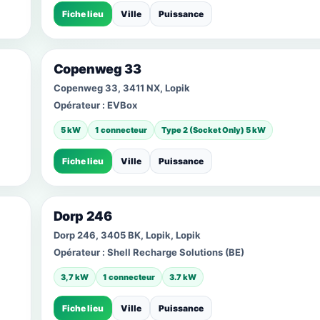
Fiche lieu
Ville
Puissance
Copenweg 33
Copenweg 33, 3411 NX, Lopik
Opérateur :
EVBox
5 kW
1 connecteur
Type 2 (Socket Only) 5 kW
Fiche lieu
Ville
Puissance
Dorp 246
Dorp 246, 3405 BK, Lopik, Lopik
Opérateur :
Shell Recharge Solutions (BE)
3,7 kW
1 connecteur
3.7 kW
Fiche lieu
Ville
Puissance