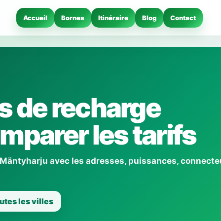
Accueil
Bornes
Itinéraire
Blog
Contact
s de recharge
mparer les tarifs
 Mäntyharju avec les adresses, puissances, connecte
utes les villes