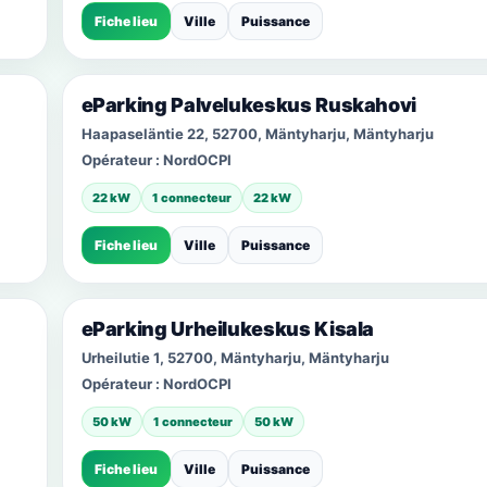
Fiche lieu
Ville
Puissance
eParking Palvelukeskus Ruskahovi
Haapaseläntie 22, 52700, Mäntyharju, Mäntyharju
Opérateur :
NordOCPI
22 kW
1 connecteur
22 kW
Fiche lieu
Ville
Puissance
eParking Urheilukeskus Kisala
Urheilutie 1, 52700, Mäntyharju, Mäntyharju
Opérateur :
NordOCPI
50 kW
1 connecteur
50 kW
Fiche lieu
Ville
Puissance