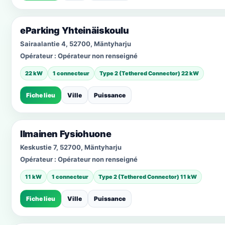
eParking Yhteinäiskoulu
Sairaalantie 4, 52700, Mäntyharju
Opérateur :
Opérateur non renseigné
22 kW
1 connecteur
Type 2 (Tethered Connector) 22 kW
Fiche lieu
Ville
Puissance
Ilmainen Fysiohuone
Keskustie 7, 52700, Mäntyharju
Opérateur :
Opérateur non renseigné
11 kW
1 connecteur
Type 2 (Tethered Connector) 11 kW
Fiche lieu
Ville
Puissance