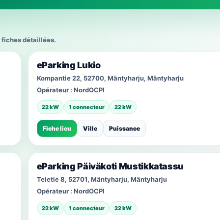
 fiches détaillées.
eParking Lukio
Kompantie 22, 52700, Mäntyharju, Mäntyharju
Opérateur :
NordOCPI
22 kW
1 connecteur
22 kW
Fiche lieu
Ville
Puissance
eParking Päiväkoti Mustikkatassu
Teletie 8, 52701, Mäntyharju, Mäntyharju
Opérateur :
NordOCPI
22 kW
1 connecteur
22 kW