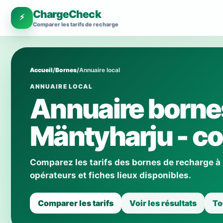
ChargeCheck
⚡
Comparer les tarifs de recharge
Accueil
/
Bornes
/
Annuaire local
ANNUAIRE LOCAL
Annuaire borne
Mäntyharju - co
Comparez les tarifs des bornes de recharge à
opérateurs et fiches lieux disponibles.
Comparer les tarifs
Voir les résultats
To