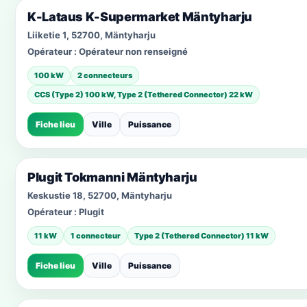
K-Lataus K-Supermarket Mäntyharju
Liiketie 1, 52700, Mäntyharju
Opérateur :
Opérateur non renseigné
100 kW
2 connecteurs
CCS (Type 2) 100 kW, Type 2 (Tethered Connector) 22 kW
Fiche lieu
Ville
Puissance
Plugit Tokmanni Mäntyharju
Keskustie 18, 52700, Mäntyharju
Opérateur :
Plugit
11 kW
1 connecteur
Type 2 (Tethered Connector) 11 kW
Fiche lieu
Ville
Puissance