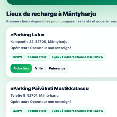
Lieux de recharge à Mäntyharju
Premiers lieux disponibles pour comparer les tarifs et accéder aux
eParking Lukio
Kompantie 22, 52700, Mäntyharju
Opérateur :
Opérateur non renseigné
22 kW
1 connecteur
Type 2 (Tethered Connector) 22 kW
Fiche lieu
Ville
Puissance
eParking Päiväkoti Mustikkatassu
Teletie 8, 52701, Mäntyharju
Opérateur :
Opérateur non renseigné
22 kW
1 connecteur
Type 2 (Tethered Connector) 22 kW