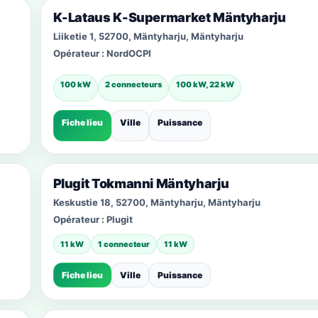
K-Lataus K-Supermarket Mäntyharju
Liiketie 1, 52700, Mäntyharju, Mäntyharju
Opérateur :
NordOCPI
100 kW
2 connecteurs
100 kW, 22 kW
Fiche lieu
Ville
Puissance
Plugit Tokmanni Mäntyharju
Keskustie 18, 52700, Mäntyharju, Mäntyharju
Opérateur :
Plugit
11 kW
1 connecteur
11 kW
Fiche lieu
Ville
Puissance