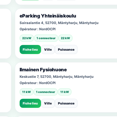
eParking Yhteinäiskoulu
Sairaalantie 4, 52700, Mäntyharju, Mäntyharju
Opérateur :
NordOCPI
22 kW
1 connecteur
22 kW
Fiche lieu
Ville
Puissance
Ilmainen Fysiohuone
Keskustie 7, 52700, Mäntyharju, Mäntyharju
Opérateur :
NordOCPI
11 kW
1 connecteur
11 kW
Fiche lieu
Ville
Puissance