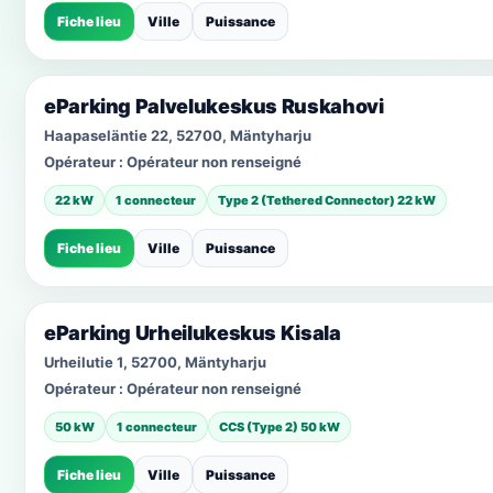
Fiche lieu
Ville
Puissance
eParking Palvelukeskus Ruskahovi
Haapaseläntie 22, 52700, Mäntyharju
Opérateur :
Opérateur non renseigné
22 kW
1 connecteur
Type 2 (Tethered Connector) 22 kW
Fiche lieu
Ville
Puissance
eParking Urheilukeskus Kisala
Urheilutie 1, 52700, Mäntyharju
Opérateur :
Opérateur non renseigné
50 kW
1 connecteur
CCS (Type 2) 50 kW
Fiche lieu
Ville
Puissance