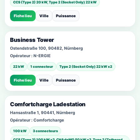
CCS (Type 2) 20 kW, Type 2 (Socket Only) 22 kW
Fiche lieu
Ville
Puissance
Business Tower
Ostendstraße 100, 90482, Nürnberg
Opérateur :
N-ERGIE
22 kW
1 connecteur
Type 2 (Socket Only) 22 kW x2
Fiche lieu
Ville
Puissance
Comfortcharge Ladestation
Hansastraße 1, 90441, Nürnberg
Opérateur :
Comfortcharge
100 kW
3 connecteurs
CCS (Type 2) 100 kW x2, CHAdeMO 50 kW x2, Type 2 (Tethered