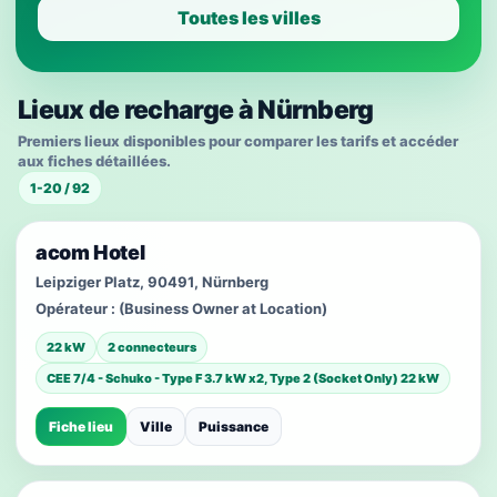
Toutes les villes
Lieux de recharge à Nürnberg
Premiers lieux disponibles pour comparer les tarifs et accéder
aux fiches détaillées.
1-20 / 92
acom Hotel
Leipziger Platz, 90491, Nürnberg
Opérateur :
(Business Owner at Location)
22 kW
2 connecteurs
CEE 7/4 - Schuko - Type F 3.7 kW x2, Type 2 (Socket Only) 22 kW
Fiche lieu
Ville
Puissance