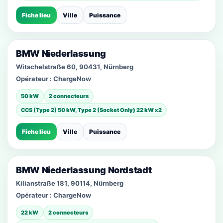
Fiche lieu
Ville
Puissance
BMW Niederlassung
Witschelstraße 60, 90431, Nürnberg
Opérateur :
ChargeNow
50 kW
2 connecteurs
CCS (Type 2) 50 kW, Type 2 (Socket Only) 22 kW x2
Fiche lieu
Ville
Puissance
BMW Niederlassung Nordstadt
Kilianstraße 181, 90114, Nürnberg
Opérateur :
ChargeNow
22 kW
2 connecteurs