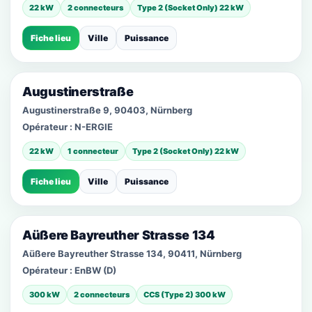
22 kW
2 connecteurs
Type 2 (Socket Only) 22 kW
Fiche lieu
Ville
Puissance
Augustinerstraße
Augustinerstraße 9, 90403, Nürnberg
Opérateur :
N-ERGIE
22 kW
1 connecteur
Type 2 (Socket Only) 22 kW
Fiche lieu
Ville
Puissance
Aüßere Bayreuther Strasse 134
Aüßere Bayreuther Strasse 134, 90411, Nürnberg
Opérateur :
EnBW (D)
300 kW
2 connecteurs
CCS (Type 2) 300 kW