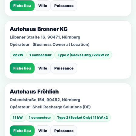
Fiche lieu
Ville
Puissance
Autohaus Bronner KG
Lübener Straße 16, 90471, Nürnberg
Opérateur :
(Business Owner at Location)
22 kW
1 connecteur
Type 2 (Socket Only) 22 kW x2
Fiche lieu
Ville
Puissance
Autohaus Fröhlich
Ostendstraße 154, 90482, Nürnberg
Opérateur :
Shell Recharge Solutions (DE)
11 kW
1 connecteur
Type 2 (Socket Only) 11 kW x2
Fiche lieu
Ville
Puissance