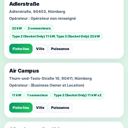
Adlerstraße
Adlerstraße, 90403, Nürnberg
Opérateur :
Opérateur non renseigné
22 kW
2 connecteurs
Type 2 (Socket Only) 11 kW, Type 2 (Socket Only) 22 kW
Fiche lieu
Ville
Puissance
Air Campus
Thurn-und-Taxis-Straße 10, 90411, Nürnberg
Opérateur :
(Business Owner at Location)
11 kW
1 connecteur
Type 2 (Socket Only) 11 kW x2
Fiche lieu
Ville
Puissance