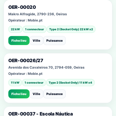
OER-00020
Makro Alfragide, 2790-236, Oeiras
Opérateur :
Mobie.pt
22 kW
1 connecteur
Type 2 (Socket Only) 22 kW x2
Fiche lieu
Ville
Puissance
OER-00026/27
Avenida dos Cavaleiros 70, 2794-059, Oeiras
Opérateur :
Mobie.pt
11 kW
1 connecteur
Type 2 (Socket Only) 11 kW x4
Fiche lieu
Ville
Puissance
OER-00037 - Escola Náutica