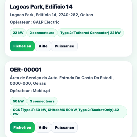
Lagoas Park, Edifício 14
Lagoas Park, Edifício 14, 2740-262, Oeiras
Opérateur :
GALP Electric
22 kW
2 connecteurs
Type 2 (Tethered Connector) 22 kW
Fiche lieu
Ville
Puissance
OER-00001
Área de Serviço da Auto-Estrada Da Costa Do Estoril,
0000-000, Oeiras
Opérateur :
Mobie.pt
50 kW
3 connecteurs
CCS (Type 2) 50 kW, CHAdeMO 50 kW, Type 2 (Socket Only) 42
kW
Fiche lieu
Ville
Puissance