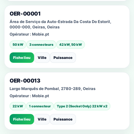
OER-00001
Área de Serviço da Auto-Estrada Da Costa Do Estoril,
0000-000, Oeiras, Oeiras
Opérateur :
Mobie.pt
50 kW
3 connecteurs
42 kW, 50 kW
Fiche lieu
Ville
Puissance
OER-00013
Largo Marquês de Pombal, 2780-289, Oeiras
Opérateur :
Mobie.pt
22 kW
1 connecteur
Type 2 (Socket Only) 22 kW x2
Fiche lieu
Ville
Puissance