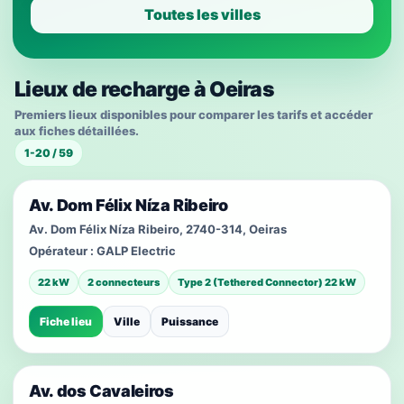
Toutes les villes
Lieux de recharge à Oeiras
Premiers lieux disponibles pour comparer les tarifs et accéder
aux fiches détaillées.
1-20 / 59
Av. Dom Félix Níza Ribeiro
Av. Dom Félix Níza Ribeiro, 2740-314, Oeiras
Opérateur :
GALP Electric
22 kW
2 connecteurs
Type 2 (Tethered Connector) 22 kW
Fiche lieu
Ville
Puissance
Av. dos Cavaleiros