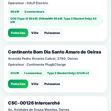
Opérateur :
GALP Electric
50 kW
3 connecteurs
CCS (Type 2) 50 kW, CHAdeMO 50 kW, Type 2 (Socket Only) 43
kW
Fiche lieu
Ville
Puissance
Continente Bom Dia Santo Amaro de Oeiras
Avenida Pedro Álvares Cabral, 2780, Oeiras
Opérateur :
Continente Plug&Charge
22 kW
1 connecteur
Type 2 (Socket Only) 22 kW x2
Fiche lieu
Ville
Puissance
CSC-00126 Intercarché
Av. Aristides de Sousa Mendes, Oeiras