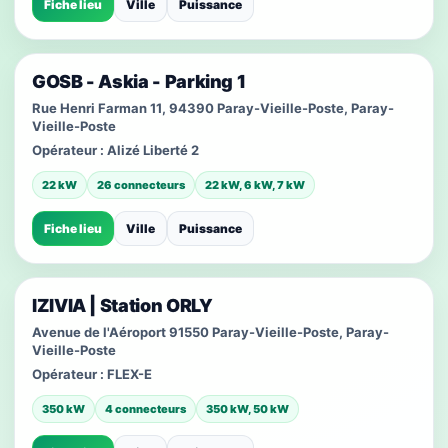
Fiche lieu
Ville
Puissance
GOSB - Askia - Parking 1
Rue Henri Farman 11, 94390 Paray-Vieille-Poste, Paray-
Vieille-Poste
Opérateur :
Alizé Liberté 2
22 kW
26 connecteurs
22 kW, 6 kW, 7 kW
Fiche lieu
Ville
Puissance
IZIVIA | Station ORLY
Avenue de l'Aéroport 91550 Paray-Vieille-Poste, Paray-
Vieille-Poste
Opérateur :
FLEX-E
350 kW
4 connecteurs
350 kW, 50 kW