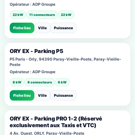
Opérateur :
ADP Groupe
22 kW
11 connecteurs
22 kW
Fiche lieu
Ville
Puissance
ORY EX - Parking P5
P5 Paris - Orly, 94390 Paray-Vieille-Poste, Paray-Vieille-
Poste
Opérateur :
ADP Groupe
6 kW
8 connecteurs
6 kW
Fiche lieu
Ville
Puissance
ORY EX - Parking PRO 1-2 (Réservé
exclusivement aux Taxis et VTC)
4 Av. Ouest, ORLY, Paray-Vieille-Poste