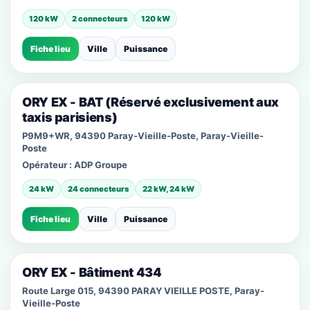
120 kW
2 connecteurs
120 kW
Fiche lieu
Ville
Puissance
ORY EX - BAT (Réservé exclusivement aux
taxis parisiens)
P9M9+WR, 94390 Paray-Vieille-Poste, Paray-Vieille-
Poste
Opérateur :
ADP Groupe
24 kW
24 connecteurs
22 kW, 24 kW
Fiche lieu
Ville
Puissance
ORY EX - Bâtiment 434
Route Large 015, 94390 PARAY VIEILLE POSTE, Paray-
Vieille-Poste