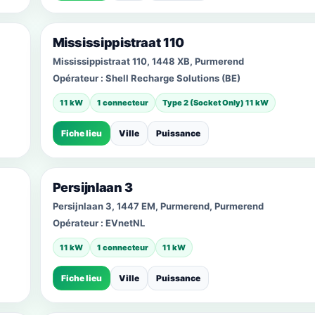
Mississippistraat 110
Mississippistraat 110, 1448 XB, Purmerend
Opérateur :
Shell Recharge Solutions (BE)
11 kW
1 connecteur
Type 2 (Socket Only) 11 kW
Fiche lieu
Ville
Puissance
Persijnlaan 3
Persijnlaan 3, 1447 EM, Purmerend, Purmerend
Opérateur :
EVnetNL
11 kW
1 connecteur
11 kW
Fiche lieu
Ville
Puissance