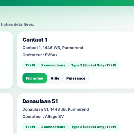
 fiches détaillées.
Contact 1
Contact 1, 1446 WB, Purmerend
Opérateur :
EVBox
11 kW
2 connecteurs
Type 2 (Socket Only) 11 kW
Fiche lieu
Ville
Puissance
Donaulaan 51
Donaulaan 51, 1448 JB, Purmerend
Opérateur :
Allego BV
11 kW
2 connecteurs
Type 2 (Socket Only) 11 kW