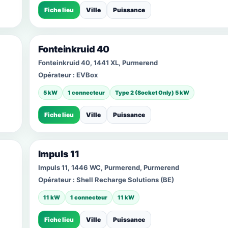
Fiche lieu
Ville
Puissance
Fonteinkruid 40
Fonteinkruid 40, 1441 XL, Purmerend
Opérateur :
EVBox
5 kW
1 connecteur
Type 2 (Socket Only) 5 kW
Fiche lieu
Ville
Puissance
Impuls 11
Impuls 11, 1446 WC, Purmerend, Purmerend
Opérateur :
Shell Recharge Solutions (BE)
11 kW
1 connecteur
11 kW
Fiche lieu
Ville
Puissance