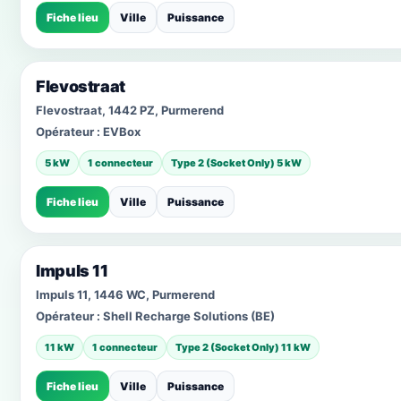
Fiche lieu
Ville
Puissance
Flevostraat
Flevostraat, 1442 PZ, Purmerend
Opérateur :
EVBox
5 kW
1 connecteur
Type 2 (Socket Only) 5 kW
Fiche lieu
Ville
Puissance
Impuls 11
Impuls 11, 1446 WC, Purmerend
Opérateur :
Shell Recharge Solutions (BE)
11 kW
1 connecteur
Type 2 (Socket Only) 11 kW
Fiche lieu
Ville
Puissance