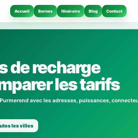
Accueil
Bornes
Itinéraire
Blog
Contact
s de recharge
parer les tarifs
 Purmerend avec les adresses, puissances, connecteu
utes les villes