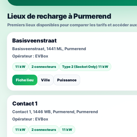
Lieux de recharge à Purmerend
Premiers lieux disponibles pour comparer les tarifs et accéder aux
Basisveenstraat
Basisveenstraat, 1441 ML, Purmerend
Opérateur :
EVBox
11 kW
2 connecteurs
Type 2 (Socket Only) 11 kW
Fiche lieu
Ville
Puissance
Contact 1
Contact 1, 1446 WB, Purmerend, Purmerend
Opérateur :
EVBox
11 kW
2 connecteurs
11 kW