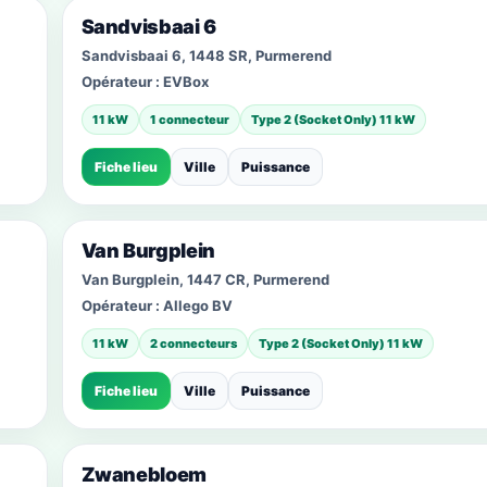
Sandvisbaai 6
Sandvisbaai 6, 1448 SR, Purmerend
Opérateur :
EVBox
11 kW
1 connecteur
Type 2 (Socket Only) 11 kW
Fiche lieu
Ville
Puissance
Van Burgplein
Van Burgplein, 1447 CR, Purmerend
Opérateur :
Allego BV
11 kW
2 connecteurs
Type 2 (Socket Only) 11 kW
Fiche lieu
Ville
Puissance
Zwanebloem