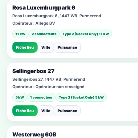
Rosa Luxemburgpark 6
Rosa Luxemburgpark 6, 1447 WB, Purmerend
Opérateur :
Allego BV
11 kW
2 connecteurs
Type 2 (Socket Only) 11 kW
Fiche lieu
Ville
Puissance
Sellingerbos 27
Sellingerbos 27, 1447 VB, Purmerend
Opérateur :
Opérateur non renseigné
5 kW
1 connecteur
Type 2 (Socket Only) 5 kW
Fiche lieu
Ville
Puissance
Westerweg 60B