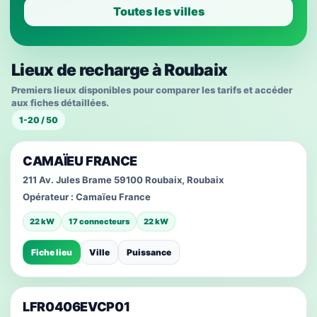
Toutes les villes
Lieux de recharge à Roubaix
Premiers lieux disponibles pour comparer les tarifs et accéder
aux fiches détaillées.
1-20 / 50
CAMAÏEU FRANCE
211 Av. Jules Brame 59100 Roubaix, Roubaix
Opérateur :
Camaïeu France
22 kW
17 connecteurs
22 kW
Fiche lieu
Ville
Puissance
LFR0406EVCP01