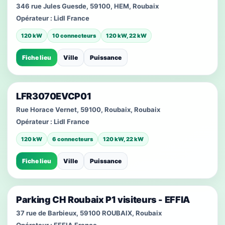
346 rue Jules Guesde, 59100, HEM, Roubaix
Opérateur :
Lidl France
120 kW
10 connecteurs
120 kW, 22 kW
Fiche lieu
Ville
Puissance
LFR3070EVCP01
Rue Horace Vernet, 59100, Roubaix, Roubaix
Opérateur :
Lidl France
120 kW
6 connecteurs
120 kW, 22 kW
Fiche lieu
Ville
Puissance
Parking CH Roubaix P1 visiteurs - EFFIA
37 rue de Barbieux, 59100 ROUBAIX, Roubaix