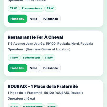
Opérateur :
EFFIA France
7 kW
21 connecteurs
7 kW
Fiche lieu
Ville
Puissance
Restaurant le Fer À Cheval
116 Avenue Jean Jaurès, 59100, Roubaix, Nord, Roubaix
Opérateur :
(Business Owner at Location)
11 kW
1 connecteur
11 kW
Fiche lieu
Ville
Puissance
ROUBAIX - 1 Place de la Fraternité
1 Place de la Fraternité, 59100 ROUBAIX, Roubaix
Opérateur :
Iléwat
22 kW
6 connecteurs
22 kW