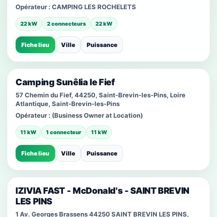
Opérateur :
CAMPING LES ROCHELETS
22 kW
2 connecteurs
22 kW
Fiche lieu
Ville
Puissance
Camping Sunêlia le Fief
57 Chemin du Fief, 44250, Saint-Brevin-les-Pins, Loire
Atlantique, Saint-Brevin-les-Pins
Opérateur :
(Business Owner at Location)
11 kW
1 connecteur
11 kW
Fiche lieu
Ville
Puissance
IZIVIA FAST - McDonald's - SAINT BREVIN
LES PINS
1 Av. Georges Brassens 44250 SAINT BREVIN LES PINS,