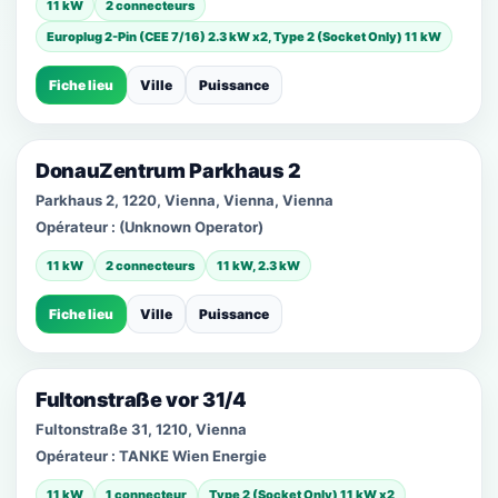
11 kW
2 connecteurs
Europlug 2-Pin (CEE 7/16) 2.3 kW x2, Type 2 (Socket Only) 11 kW
Fiche lieu
Ville
Puissance
DonauZentrum Parkhaus 2
Parkhaus 2, 1220, Vienna, Vienna, Vienna
Opérateur :
(Unknown Operator)
11 kW
2 connecteurs
11 kW, 2.3 kW
Fiche lieu
Ville
Puissance
Fultonstraße vor 31/4
Fultonstraße 31, 1210, Vienna
Opérateur :
TANKE Wien Energie
11 kW
1 connecteur
Type 2 (Socket Only) 11 kW x2