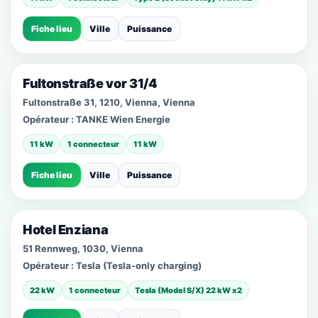
Fiche lieu
Ville
Puissance
Fultonstraße vor 31/4
Fultonstraße 31, 1210, Vienna, Vienna
Opérateur :
TANKE Wien Energie
11 kW
1 connecteur
11 kW
Fiche lieu
Ville
Puissance
Hotel Enziana
51 Rennweg, 1030, Vienna
Opérateur :
Tesla (Tesla-only charging)
22 kW
1 connecteur
Tesla (Model S/X) 22 kW x2