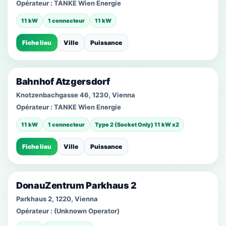
Opérateur :
TANKE Wien Energie
11 kW
1 connecteur
11 kW
Fiche lieu
Ville
Puissance
Bahnhof Atzgersdorf
Knotzenbachgasse 46, 1230, Vienna
Opérateur :
TANKE Wien Energie
11 kW
1 connecteur
Type 2 (Socket Only) 11 kW x2
Fiche lieu
Ville
Puissance
DonauZentrum Parkhaus 2
Parkhaus 2, 1220, Vienna
Opérateur :
(Unknown Operator)