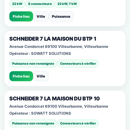
22 kW
8 connecteurs
22 kW, 7 kW
Fiche lieu
Ville
Puissance
SCHNEIDER 7 LA MAISON DU BTP 1
Avenue Condorcet 69100 Villeurbanne, Villeurbanne
Opérateur :
SOWATT SOLUTIONS
Puissance non renseignée
Connecteurs à vérifier
Fiche lieu
Ville
SCHNEIDER 7 LA MAISON DU BTP 10
Avenue Condorcet 69100 Villeurbanne, Villeurbanne
Opérateur :
SOWATT SOLUTIONS
Puissance non renseignée
Connecteurs à vérifier