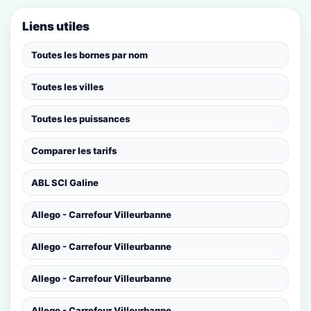
Liens utiles
Toutes les bornes par nom
Toutes les villes
Toutes les puissances
Comparer les tarifs
ABL SCI Galine
Allego - Carrefour Villeurbanne
Allego - Carrefour Villeurbanne
Allego - Carrefour Villeurbanne
Allego - Carrefour Villeurbanne