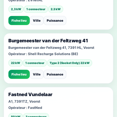
Opérateur :
EVnetNL
2,3 kW
1 connecteur
2.3 kW
Fiche lieu
Ville
Puissance
Burgemeester van der Feltzweg 41
Burgemeester van der Feltzweg 41, 7391 HL, Voorst
Opérateur :
Shell Recharge Solutions (BE)
22 kW
1 connecteur
Type 2 (Socket Only) 22 kW
Fiche lieu
Ville
Puissance
Fastned Vundelaar
A1, 7391TZ, Voorst
Opérateur :
FastNed
50 kW
3 connecteurs