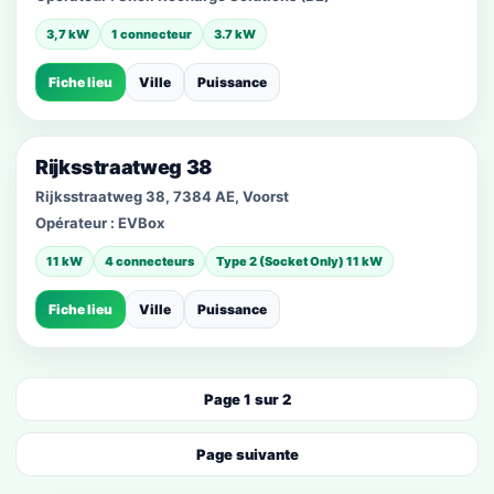
3,7 kW
1 connecteur
3.7 kW
Fiche lieu
Ville
Puissance
Rijksstraatweg 38
Rijksstraatweg 38, 7384 AE, Voorst
Opérateur :
EVBox
11 kW
4 connecteurs
Type 2 (Socket Only) 11 kW
Fiche lieu
Ville
Puissance
Page 1 sur 2
Page suivante