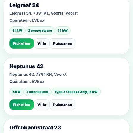
Leigraaf 54
Leigraaf 54, 7391 AL, Voorst, Voorst
Opérateur :
EVBox
11 kW
2 connecteurs
11 kW
Fiche lieu
Ville
Puissance
Neptunus 42
Neptunus 42, 7391 RN, Voorst
Opérateur :
EVBox
5 kW
1 connecteur
Type 2 (Socket Only) 5 kW
Fiche lieu
Ville
Puissance
Offenbachstraat 23