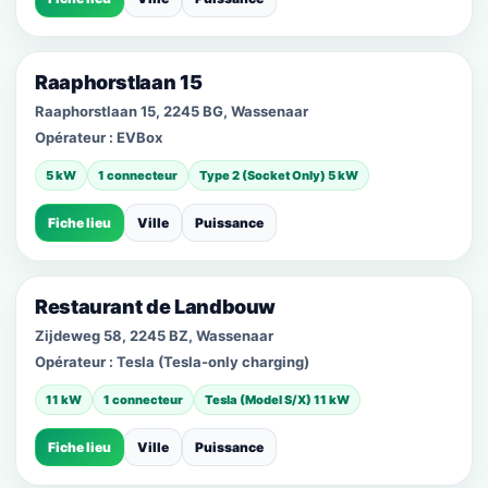
Raaphorstlaan 15
Raaphorstlaan 15, 2245 BG, Wassenaar
Opérateur :
EVBox
5 kW
1 connecteur
Type 2 (Socket Only) 5 kW
Fiche lieu
Ville
Puissance
Restaurant de Landbouw
Zijdeweg 58, 2245 BZ, Wassenaar
Opérateur :
Tesla (Tesla-only charging)
11 kW
1 connecteur
Tesla (Model S/X) 11 kW
Fiche lieu
Ville
Puissance