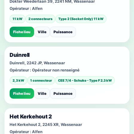
Dokter Weederlaan 39, 2241 NM, Wassenaar
Opérateur :
Alfen
11 kW
2 connecteurs
Type 2 (Socket Only) 11 kW
Fiche lieu
Ville
Puissance
Duinrell
Duinrell, 2242 JP, Wassenaar
Opérateur :
Opérateur non renseigné
2,3 kW
1 connecteur
CEE 7/4 - Schuko - Type F 2.3 kW
Fiche lieu
Ville
Puissance
Het Kerkehout 2
Het Kerkehout 2, 2245 XR, Wassenaar
Opérateur :
Alfen