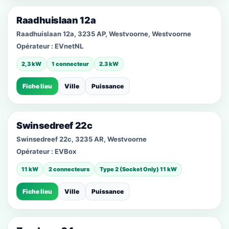
Raadhuislaan 12a
Raadhuislaan 12a, 3235 AP, Westvoorne, Westvoorne
Opérateur :
EVnetNL
2,3 kW
1 connecteur
2.3 kW
Fiche lieu
Ville
Puissance
Swinsedreef 22c
Swinsedreef 22c, 3235 AR, Westvoorne
Opérateur :
EVBox
11 kW
2 connecteurs
Type 2 (Socket Only) 11 kW
Fiche lieu
Ville
Puissance