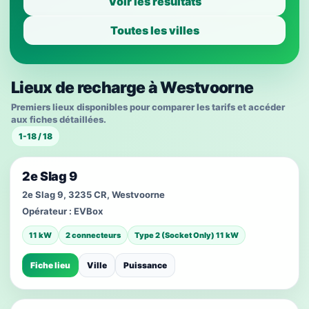
Voir les résultats
Toutes les villes
Lieux de recharge à Westvoorne
Premiers lieux disponibles pour comparer les tarifs et accéder
aux fiches détaillées.
1-18 / 18
2e Slag 9
2e Slag 9, 3235 CR, Westvoorne
Opérateur :
EVBox
11 kW
2 connecteurs
Type 2 (Socket Only) 11 kW
Fiche lieu
Ville
Puissance