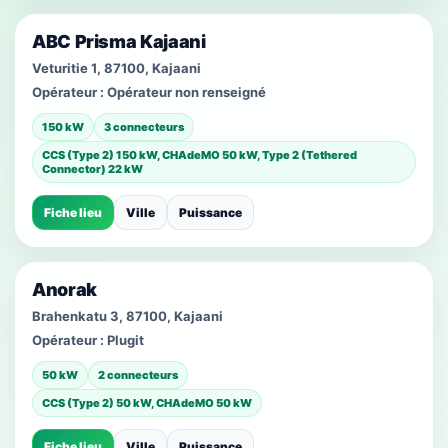
ABC Prisma Kajaani
Veturitie 1, 87100, Kajaani
Opérateur :
Opérateur non renseigné
150 kW
3 connecteurs
CCS (Type 2) 150 kW, CHAdeMO 50 kW, Type 2 (Tethered
Connector) 22 kW
Fiche lieu
Ville
Puissance
Anorak
Brahenkatu 3, 87100, Kajaani
Opérateur :
Plugit
50 kW
2 connecteurs
CCS (Type 2) 50 kW, CHAdeMO 50 kW
Fiche lieu
Ville
Puissance