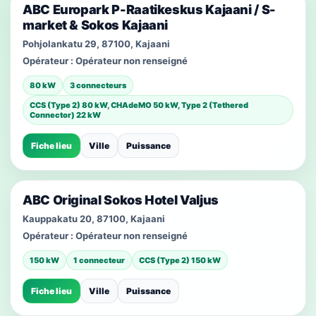
ABC Europark P-Raatikeskus Kajaani / S-
market & Sokos Kajaani
Pohjolankatu 29, 87100, Kajaani
Opérateur :
Opérateur non renseigné
80 kW
3 connecteurs
CCS (Type 2) 80 kW, CHAdeMO 50 kW, Type 2 (Tethered
Connector) 22 kW
Fiche lieu
Ville
Puissance
ABC Original Sokos Hotel Valjus
Kauppakatu 20, 87100, Kajaani
Opérateur :
Opérateur non renseigné
150 kW
1 connecteur
CCS (Type 2) 150 kW
Fiche lieu
Ville
Puissance