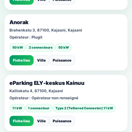
Anorak
Brahenkatu 3, 87100, Kajaani, Kajaani
Opérateur :
Plugit
50 kW
2 connecteurs
50 kW
Fiche lieu
Ville
Puissance
eParking ELY-keskus Kainuu
Kalliokatu 4, 87100, Kajaani
Opérateur :
Opérateur non renseigné
11 kW
1 connecteur
Type 2 (Tethered Connector) 11 kW
Fiche lieu
Ville
Puissance